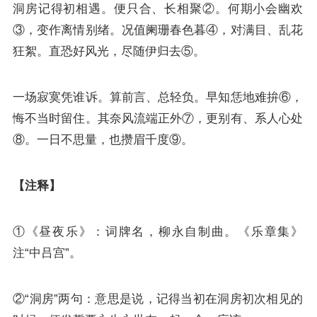
洞房记得初相遇。便只合、长相聚②。何期小会幽欢
③，变作离情别绪。况值阑珊春色暮④，对满目、乱花
狂絮。直恐好风光，尽随伊归去⑤。
一场寂寞凭谁诉。算前言、总轻负。早知恁地难拚⑥，
悔不当时留住。其奈风流端正外⑦，更别有、系人心处
⑧。一日不思量，也攒眉千度⑨。
【注释】
①《昼夜乐》：词牌名，柳永自制曲。《乐章集》
注“中吕宫”。
②“洞房”两句：意思是说，记得当初在洞房初次相见的