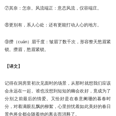
⑦其奈：怎奈。风流端正：意态风流，仪容端庄。
⑧更别有，系人心处：还有更能打动人心的地方。
⑨攒（cuán）眉千度：皱眉了数千次，形容整天愁眉紧
锁。攒眉，愁眉紧锁。
【译文】
记得在洞房里初次见面时的场景，从那时就想我们应该
会永远在一起。谁也没想到短短的幽会欢好，竟成为了
分别之前最后的情爱。又恰好是在春意阑珊的暮春时
分，对着满眼乱飘的柳絮，心里担忧着如此美好的春日
景色将全都会随着他的离去而消释了。