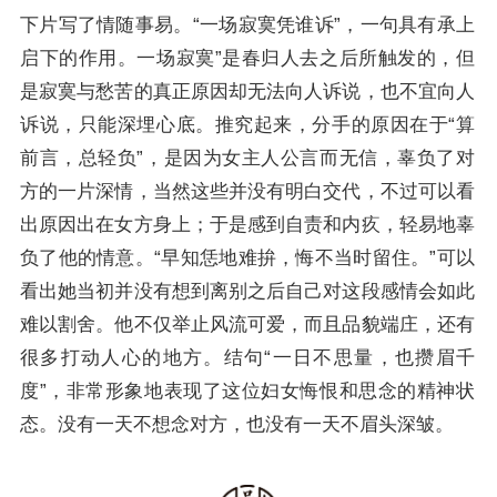
下片写了情随事易。“一场寂寞凭谁诉”，一句具有承上
启下的作用。一场寂寞”是春归人去之后所触发的，但
是寂寞与愁苦的真正原因却无法向人诉说，也不宜向人
诉说，只能深埋心底。推究起来，分手的原因在于“算
前言，总轻负”，是因为女主人公言而无信，辜负了对
方的一片深情，当然这些并没有明白交代，不过可以看
出原因出在女方身上；于是感到自责和内疚，轻易地辜
负了他的情意。“早知恁地难拚，悔不当时留住。”可以
看出她当初并没有想到离别之后自己对这段感情会如此
难以割舍。他不仅举止风流可爱，而且品貌端庄，还有
很多打动人心的地方。结句“一日不思量，也攒眉千
度”，非常形象地表现了这位妇女悔恨和思念的精神状
态。没有一天不想念对方，也没有一天不眉头深皱。