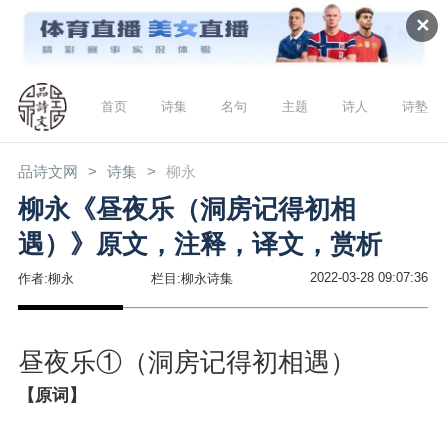
✕
首页
诗集
名句
主题
诗人
诗塾
品诗文网
诗集
柳永
柳永《昼夜乐（洞房记得初相
遇）》原文，注释，译文，赏析
2022-03-28 09:07:36
作者:柳永
栏目:柳永诗集
昼夜乐①（洞房记得初相遇）
【原词】