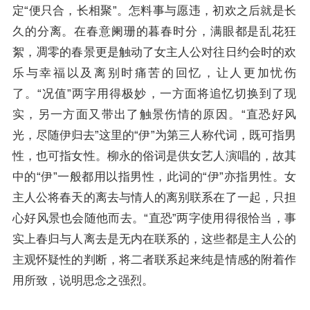
定“便只合，长相聚”。怎料事与愿违，初欢之后就是长
久的分离。在春意阑珊的暮春时分，满眼都是乱花狂
絮，凋零的春景更是触动了女主人公对往日约会时的欢
乐与幸福以及离别时痛苦的回忆，让人更加忧伤
了。“况值”两字用得极妙，一方面将追忆切换到了现
实，另一方面又带出了触景伤情的原因。“直恐好风
光，尽随伊归去”这里的“伊”为第三人称代词，既可指男
性，也可指女性。
柳永
的俗词是供女艺人演唱的，故其
中的“伊”一般都用以指男性，此词的“伊”亦指男性。女
主人公将春天的离去与情人的离别联系在了一起，只担
心好风景也会随他而去。“直恐”两字使用得很恰当，事
实上春归与人离去是无内在联系的，这些都是主人公的
主观怀疑性的判断，将二者联系起来纯是情感的附着作
用所致，说明思念之强烈。