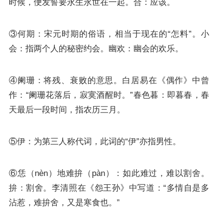
时候，便发誓要永生永世在一起。合：应该。
③何期：宋元时期的俗语，相当于现在的“怎料”。小
会：指两个人的秘密约会。幽欢：幽会的欢乐。
④阑珊：将残、衰败的意思。
白居易
在《偶作》中曾
作：“阑珊花落后，寂寞酒醒时。”春色暮：即暮春，春
天最后一段时间，指农历三月。
⑤伊：为第三人称代词，此词的“伊”亦指男性。
⑥恁（nèn）地难拚（pàn）：如此难过，难以割舍。
拚：割舍。
李清照
在《怨王孙》中写道：“多情自是多
沾惹，难拚舍，又是寒食也。”