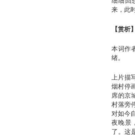
细细回
来，此
【赏析
本词作
绪。
上片描
烟村停
席的京
村落旁
对如今
夜晚景
了。这