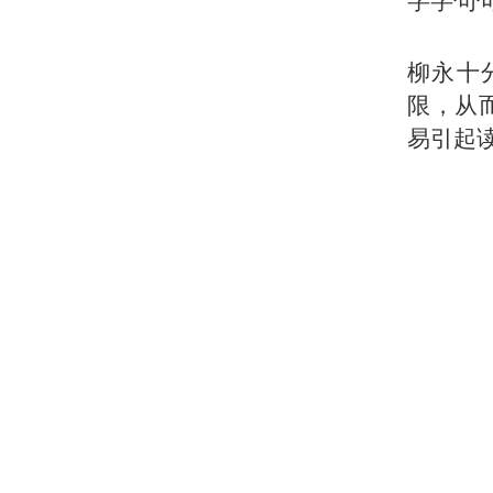
字字句
柳永
十
限，从
易引起