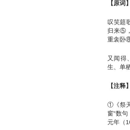
【原词
叹笑筵
归来⑤
重衾卧
又闻得
生、单
【注释
①《祭
窗”数
元年（1