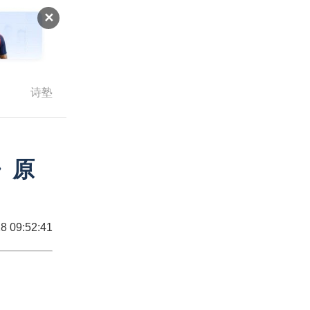
✕
诗塾
》原
8 09:52:41