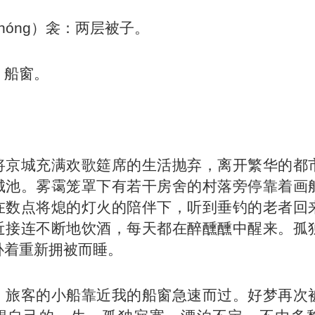
hóng）衾：两层被子。
：船窗。
】
将京城充满欢歌筵席的生活抛弃，离开繁华的都
城池。雾霭笼罩下有若干房舍的村落旁停靠着画
在数点将熄的灯火的陪伴下，听到垂钓的老者回
近接连不断地饮酒，每天都在醉醺醺中醒来。孤
卧着重新拥被而睡。
，旅客的小船靠近我的船窗急速而过。好梦再次