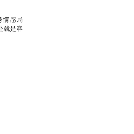
身情感局
处就是容