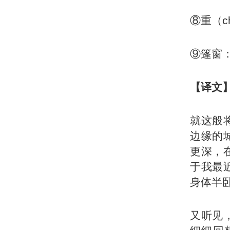
⑧重（c
⑨篷窗
【译文
就这般
边缘的
更深，
于我最
身体半
又听见