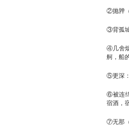
②抛亸（
③背孤
④几舍
舸，船
⑤更深
⑥被连
宿酒，
⑦无那（