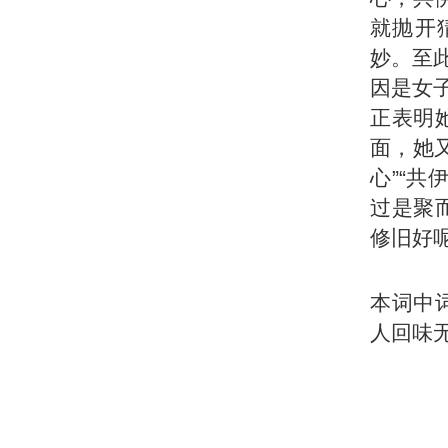
就抛开
妙。至
因是女
正表明
面，她
心”“
过是聚
修旧好
本词中
人回味