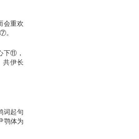
而会重欢
⑦。
心下⑪，
，共伊长
鹗词起句
尹鹗体为