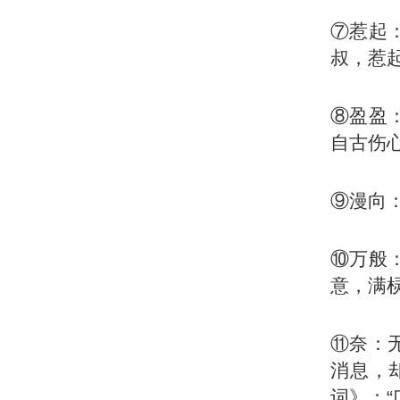
⑦惹起
叔，惹
⑧盈盈
自古伤
⑨漫向
⑩万般
意，满
⑪奈：
消息，
词》：“