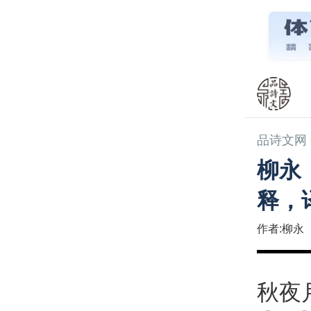
品诗文网
柳永
释，
作者:柳永
秋夜