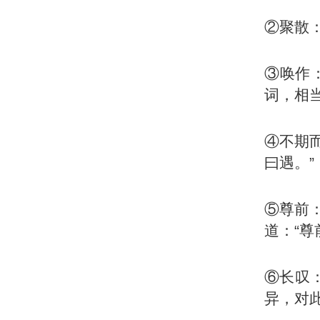
②聚散
③唤作
词，相当
④不期
曰遇。”
⑤尊前
道：“
⑥长叹
异，对