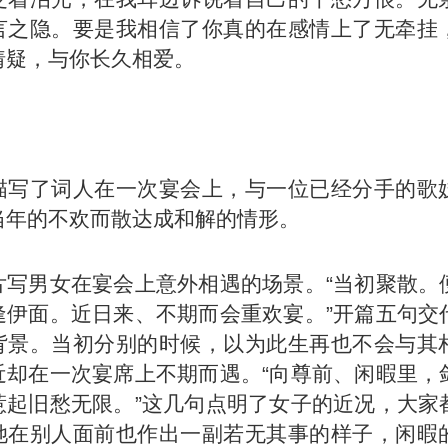
言之隐。要是我相信了你真的在感情上了无牵挂
猜疑，与你长久相爱。
】
描写了词人在一次宴会上，与一位已经分手的歌
当年的不欢而散达成和解的情形。
片写男女在宴会上意外相遇的场景。“当初聚散。
逢伊面。近日来、不期而会重欢宴。”开篇五句交
背景。当初分别的时候，以为此生再也不会与其
近却在一次宴席上不期而遇。“向尊前、闲暇里，
惹起旧愁无限。”这几句点明了女子的近况，大家
她在别人面前也作出一副若无其事的样子，闲暇