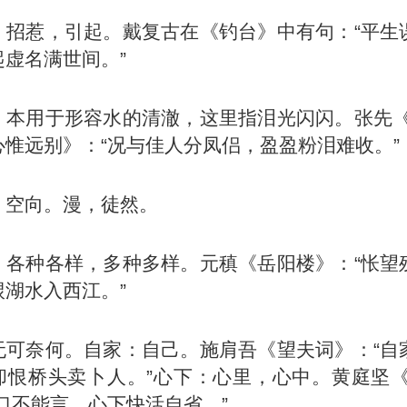
：招惹，引起。戴复古在《钓台》中有句：“平生
起虚名满世间。”
：本用于形容水的清澈，这里指泪光闪闪。张先《
心惟远别》：“况与佳人分凤侣，盈盈粉泪难收。”
：空向。漫，徒然。
：各种各样，多种多样。
元稹
《岳阳楼》：“怅望
棂湖水入西江。”
无可奈何。自家：自己。施肩吾《望夫词》：“自
却恨桥头卖卜人。”心下：心里，心中。
黄庭坚
口不能言，心下快活自省。”