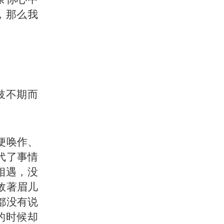
，那么我
妓不期而
便唤作、
代了事情
相遇，没
敛著眉儿
都没有说
的时候却