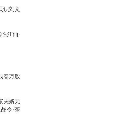
误识刘文
临江仙·
残春万般
家夫婿无
《品令·茶