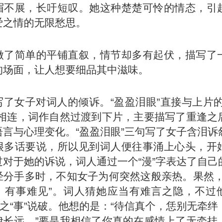
眉不展，长吁短叹。她这种楚楚可怜的情态，引
爱之情的无限愁思。
做了简单的平铺直叙，情节却多有起伏，描写了
的场面，让人想要细品其中滋味。
写了女子对词人的倾诉。“盈盈泪眼”直接与上片的
”相连，词作自然过渡到下片，主要描写了重逢之
语言与心理变化。“盈盈泪眼”三句写了女子含泪诉
很多话要说，所以见到词人便往事涌上心头，开
过对于她的诉说，词人通过一个“漫”字表达了自己
经分手多时，不知女子为何突然这般亲热。果然，
，有事难见”。词人猜她应当有难言之隐，不过
”之“事”说破。他想的是：“待信真个，恁别无牵
伊长远。”要是我相信了你真的在感情上了无牵挂