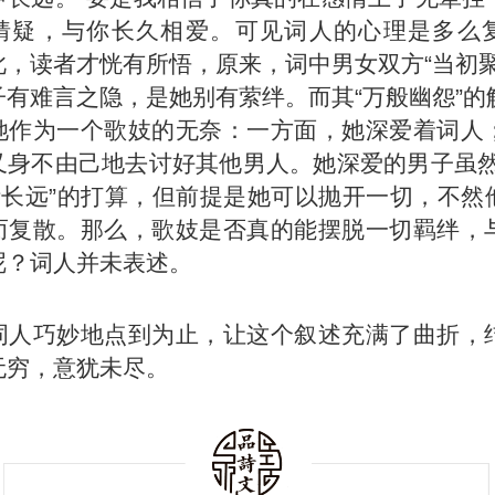
猜疑，与你长久相爱。可见词人的心理是多么
此，读者才恍有所悟，原来，词中男女双方“当初聚
子有难言之隐，是她别有萦绊。而其“万般幽怨”的
她作为一个歌妓的无奈：一方面，她深爱着词人
又身不由己地去讨好其他男人。她深爱的男子虽然
共伊长远”的打算，但前提是她可以抛开一切，不然
而复散。那么，歌妓是否真的能摆脱一切羁绊，
呢？词人并未表述。
词人巧妙地点到为止，让这个叙述充满了曲折，
无穷，意犹未尽。