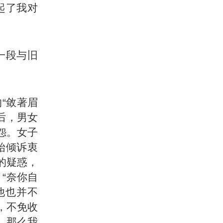
起了我对
一段与旧
“敛著眉
后，男女
怨。女子
始倾诉衷
的疑惑，
“奈你自
他也并不
绊，不免收
，那么我