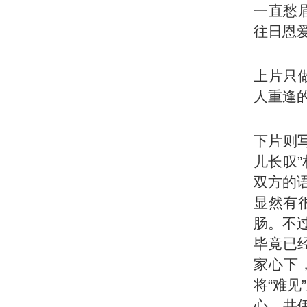
一直愁
往日恩
上片只
人重逢
下片则
儿长叹
双方的
显然有
肠。不
毕竟已
家心下
将“难见
心，共