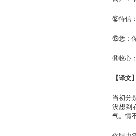
⑫待信
⑬恁：
⑭收心
【译文
当初分
没想到
气。情
你眼中