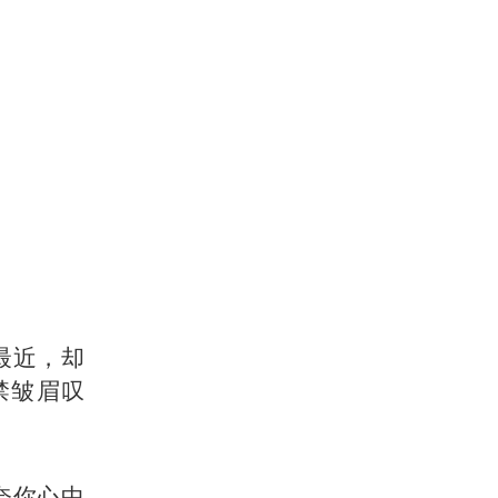
最近，却
禁皱眉叹
奈你心中