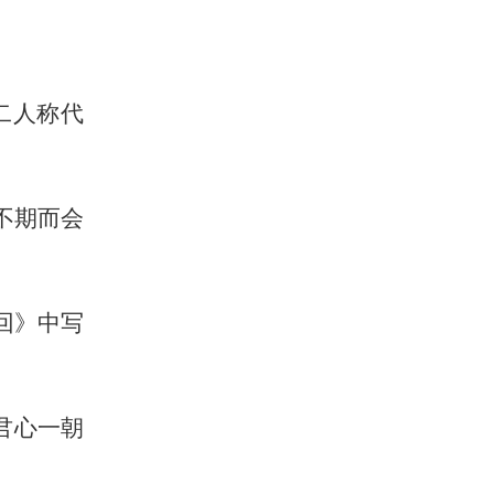
二人称代
不期而会
回》中写
君心一朝