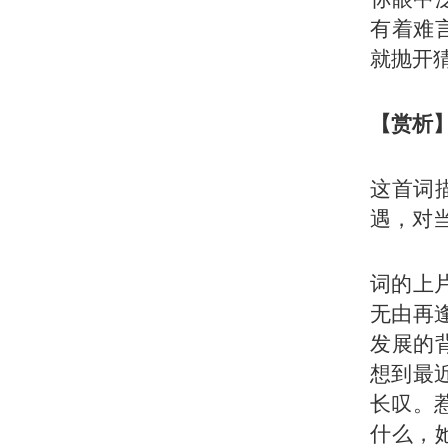
有着难
就抛开
【赏析
这首词
遇，对
词的上
无由再
发展的
想到最
长叹。
什么，