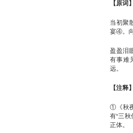
【原词
当初聚
宴④。
盈盈泪
有事难
远。
【注释
①《秋
有“三秋
正体。