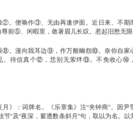
】
散②。便唤作③、无由再逢伊面。近日来、不期
向尊前⑤、闲暇里，敛著眉儿长叹。惹起旧愁无限
眼⑧。漫向我耳边⑨，作万般幽怨⑩。奈你自家
见。待信真个⑫，恁别无萦绊⑬。不免收心⑭
】
夜月》：词牌名。《乐章集》注“夹钟商”。因尹
佳节”及“夜深，窗透数条斜月”句，取以为名。以