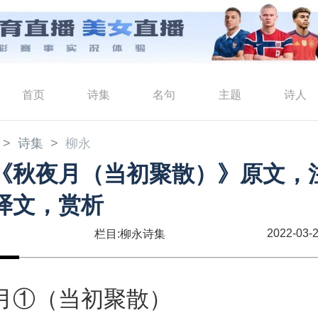
首页
诗集
名句
主题
诗人
诗集
柳永
《秋夜月（当初聚散）》原文，
译文，赏析
2022-03-2
栏目:柳永诗集
月①（当初聚散）