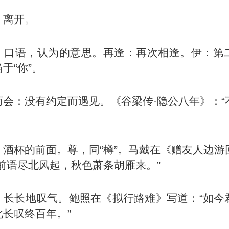
：离开。
：口语，认为的意思。再逢：再次相逢。伊：第
于“你”。
而会：没有约定而遇见。《谷梁传·隐公八年》：“
：酒杯的前面。尊，同“樽”。马戴在《赠友人边游
尊前语尽北风起，秋色萧条胡雁来。”
：长长地叹气。鲍照在《拟行路难》写道：“如今
此长叹终百年。”