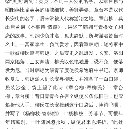
②“英英”两句：英英，本词主人公的名字。以章台柳与
昭阳燕比喻英英的腰肢细软，善舞弄姿。章台本是汉代
长安街的名字，后来常被人代称游冶之地。章台柳，典
出唐孟启《本事诗·情感》，讲述了韩翃与青楼女子相
恋的故事。韩翃少负才名，孤贞静默，所与游者皆当时
名士。一富家李生，负气爱才，因看重韩翃，遂将家中
一歌妓柳氏赠与韩翃。之后安史之乱爆发，长安、洛阳
两京陷落，士女奔骇。柳氏以色艳独居，恐不免，便落
发为尼。当时韩翃为缁青节度使侯希逸府中书记。京师
收复后，韩翃派人到长安寻柳氏，并准备了一白口袋，
袋装沙金，袋上题了此诗《章台柳·寄柳氏》：章台
柳，章台柳！昔日青青今在否？纵使长条似旧垂，也应
攀折他人手。柳氏在长安接到这个口袋后，捧诗呜咽，
并写了《杨柳枝·答韩翃》：“杨柳枝，芳菲节。可恨年
年赠离别。一叶随风忽报秋，纵使君来岂堪折。”此处