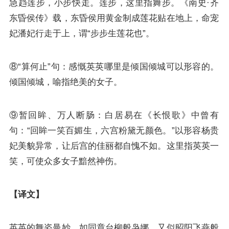
急趋莲步，小步快走。莲步，这里指舞步。《南史·齐
东昏侯传》载，东昏侯用黄金制成莲花贴在地上，命宠
妃潘妃行走于上，谓“步步生莲花也”。
⑧“算何止”句：感慨英英哪里是倾国倾城可以形容的。
倾国倾城，喻指绝美的女子。
⑨暂回眸、万人断肠：
白居易
在《长恨歌》中曾有
句：“回眸一笑百媚生，六宫粉黛无颜色。”以形容杨贵
妃美貌异常，让后宫的佳丽都自愧不如。这里指英英一
笑，可使众多女子黯然神伤。
【译文】
英英的舞姿曼妙，如同章台柳般袅娜，又似昭阳飞燕般