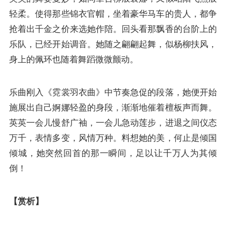
轻柔。使得那些锦衣官帽，坐着豪华马车的贵人，都争
抢着出千金之价来选她作陪。回头看那飘香的台阶上的
乐队，已经开始调音。她随之翩翩起舞，似杨柳扶风，
身上的佩环也随着舞蹈微微颤动。
乐曲刚入《霓裳羽衣曲》中节奏急促的段落，她便开始
施展出自己婀娜轻盈的身段，渐渐地催着檀板声而舞。
英英一会儿慢舒广袖，一会儿急动莲步，进退之间仪态
万千，表情多变，风情万种。料想她的美，何止是倾国
倾城，她突然回首的那一瞬间，足以让千万人为其倾
倒！
【赏析】