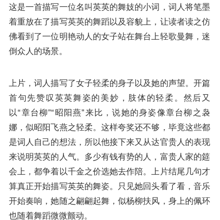
这是一首描写一位名叫英英的舞妓的小词，词人将笔墨
着重放在了描写英英的舞蹈以及容貌上，让读者读之仿
佛看到了一位明艳动人的女子站在舞台上轻歌曼舞，迷
倒众人的场景。
上片，词人描写了女子轻柔的身子以及她的声望。开篇
首句先赞叹英英舞姿的美妙，肢体的轻柔。然后又
以“章台柳”“昭阳燕”来比，说她的身姿像章台柳之袅
娜，似昭阳飞燕之轻柔。这样夸奖还不够，毕竟这些都
是词人自己的想法，所以他接下来又从达官贵人的表现
来说明英英的人气。多少有钱有势的人，富贵人家的筵
会上，都争着以千金之价选她去作陪。上片结尾几句才
算真正开始描写英英的舞姿。只见她回头看了看，音乐
开始奏响，她随之翩翩起舞，似杨柳扶风，身上的佩环
也随着舞蹈微微颤动。