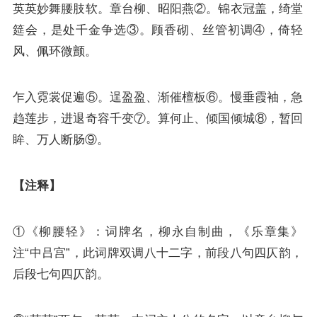
英英妙舞腰肢软。章台柳、昭阳燕②。锦衣冠盖，绮堂
筵会，是处千金争选③。顾香砌、丝管初调④，倚轻
风、佩环微颤。
乍入霓裳促遍⑤。逞盈盈、渐催檀板⑥。慢垂霞袖，急
趋莲步，进退奇容千变⑦。算何止、倾国倾城⑧，暂回
眸、万人断肠⑨。
【注释】
①《柳腰轻》：词牌名，柳永自制曲，《乐章集》
注“中吕宫”，此词牌双调八十二字，前段八句四仄韵，
后段七句四仄韵。