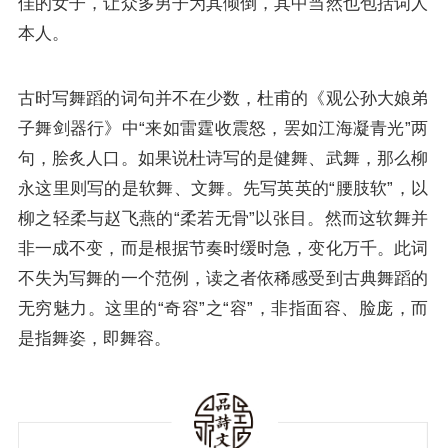
佳的女子，让众多男子为其倾倒，其中当然也包括词人
本人。
古时写舞蹈的词句并不在少数，
杜甫
的《观公孙大娘弟
子舞剑器行》中“来如雷霆收震怒，罢如江海凝青光”两
句，脍炙人口。如果说杜诗写的是健舞、武舞，那么
柳
永
这里则写的是软舞、文舞。先写英英的“腰肢软”，以
柳之轻柔与赵飞燕的“柔若无骨”以张目。然而这软舞并
非一成不变，而是根据节奏时缓时急，变化万千。此词
不失为写舞的一个范例，读之者依稀感受到古典舞蹈的
无穷魅力。这里的“奇容”之“容”，非指面容、脸庞，而
是指舞姿，即舞容。