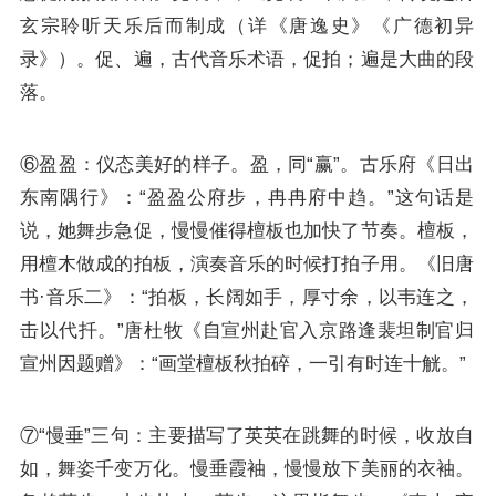
玄宗聆听天乐后而制成（详《唐逸史》《广德初异
录》）。促、遍，古代音乐术语，促拍；遍是大曲的段
落。
⑥盈盈：仪态美好的样子。盈，同“赢”。古乐府《日出
东南隅行》：“盈盈公府步，冉冉府中趋。”这句话是
说，她舞步急促，慢慢催得檀板也加快了节奏。檀板，
用檀木做成的拍板，演奏音乐的时候打拍子用。《旧唐
书·音乐二》：“拍板，长阔如手，厚寸余，以韦连之，
击以代扦。”唐杜牧《自宣州赴官入京路逢裴坦制官归
宣州因题赠》：“画堂檀板秋拍碎，一引有时连十觥。”
⑦“慢垂”三句：主要描写了英英在跳舞的时候，收放自
如，舞姿千变万化。慢垂霞袖，慢慢放下美丽的衣袖。