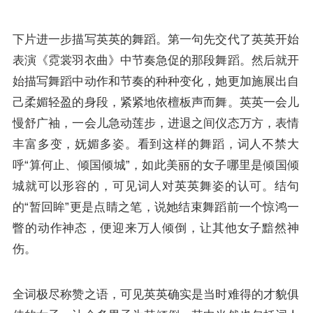
下片进一步描写英英的舞蹈。第一句先交代了英英开始
表演《霓裳羽衣曲》中节奏急促的那段舞蹈。然后就开
始描写舞蹈中动作和节奏的种种变化，她更加施展出自
己柔媚轻盈的身段，紧紧地依檀板声而舞。英英一会儿
慢舒广袖，一会儿急动莲步，进退之间仪态万方，表情
丰富多变，妩媚多姿。看到这样的舞蹈，词人不禁大
呼“算何止、倾国倾城”，如此美丽的女子哪里是倾国倾
城就可以形容的，可见词人对英英舞姿的认可。结句
的“暂回眸”更是点睛之笔，说她结束舞蹈前一个惊鸿一
瞥的动作神态，便迎来万人倾倒，让其他女子黯然神
伤。
全词极尽称赞之语，可见英英确实是当时难得的才貌俱