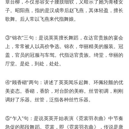
章台柳，不仅形容女子腰肢细软，又暗示了她为青楼女
子。昭阳燕，指的是汉成帝后赵飞燕，其体轻盈，擅长
歌舞。后人常以飞燕来代指舞娘。
③“锦衣”三句：是说英英擅长舞蹈，在达官贵族的宴会
上，常常被人以高价争选。锦衣，华丽精美的服装。冠
盖，官员的冠服与车驾。代指达官贵族。绮堂，华丽的
厅堂。是处，到处，处处。
④“顾香砌”两句：讲述了英英闻乐起舞、环佩轻颤的优
美姿态。香砌，香阶，对台阶的美称。丝管初调，刚刚
调好了乐器。丝管，泛指各种丝竹乐器。
⑤“乍入”句：是说英英开始表演《霓裳羽衣曲》中节奏
急促的那段舞蹈。霓裳，即《霓裳羽衣曲》，传说是唐