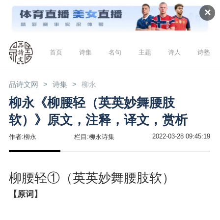
✕
首页
诗集
名句
主题
诗人
诗塾
品诗文网
诗集
柳永
柳永《柳腰轻（英英妙舞腰肢
软）》原文，注释，译文，赏析
2022-03-28 09:45:19
作者:柳永
栏目:柳永诗集
柳腰轻①（英英妙舞腰肢软）
【原词】