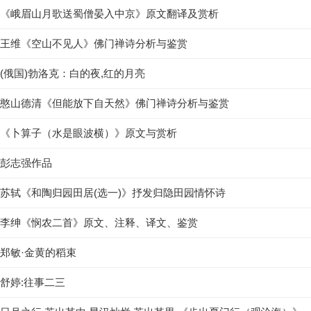
《峨眉山月歌送蜀僧晏入中京》原文翻译及赏析
王维《空山不见人》佛门禅诗分析与鉴赏
(俄国)勃洛克：白的夜,红的月亮
憨山德清《但能放下自天然》佛门禅诗分析与鉴赏
《卜算子（水是眼波横）》原文与赏析
彭志强作品
苏轼《和陶归园田居(选一)》抒发归隐田园情怀诗
李绅《悯农二首》原文、注释、译文、鉴赏
郑敏·金黄的稻束
舒婷:往事二三