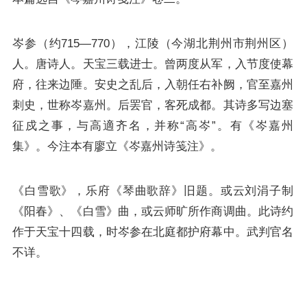
岑参
（约715—770），江陵（今湖北荆州市荆州区）
人。唐诗人。天宝三载进士。曾两度从军，入节度使幕
府，往来边陲。安史之乱后，入朝任右补阙，官至嘉州
刺史，世称岑嘉州。后罢官，客死成都。其诗多写边塞
征戍之事，与高適齐名，并称“高岑”。有《岑嘉州
集》。今注本有廖立《岑嘉州诗笺注》。
《白雪歌》，乐府《琴曲歌辞》旧题。或云刘涓子制
《阳春》、《白雪》曲，或云师旷所作商调曲。此诗约
作于天宝十四载，时岑参在北庭都护府幕中。武判官名
不详。