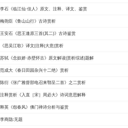
李石《临江仙·佳人》原文、注释、译文、鉴赏
梅尧臣《鲁山山行》古诗赏析
王安石《思王逢原三首(其二)》古诗鉴赏
《思吴江歌》译文|注释|大意|赏析
苏轼《念奴娇·赤壁怀古》原文解读|赏析综述|题解
范成大《春日田园杂兴十二绝》赏析
陈衍《张广雅督部电召来鄂呈二首》之二赏析
注释赏析《入直［宋］周必大》诗词意思解释
释英《怨春风》佛门禅诗分析与鉴赏
李商隐:无题