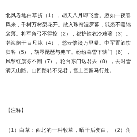
北风卷地白草折（1），胡天八月即飞雪。忽如一夜春
风来，千树万树梨花开。散入珠帘湿罗幕，狐裘不暖锦
衾薄。将军角弓不得控（2），都护铁衣冷难著（3）。
瀚海阑干百尺冰（4），愁云惨淡万里凝。中军置酒饮
归客（5），胡琴琵琶与羌笛。纷纷暮雪下辕门（6），
风掣红旗冻不翻（7）。轮台东门送君去（8），去时雪
满天山路。山回路转不见君，雪上空留马行处。
【注释】
（1）白草：西北的一种牧草，晒干后变白。（2）角