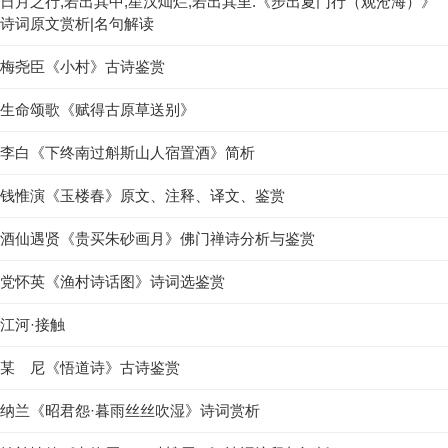
日月之行,若出其中,星汉灿烂,若出其里.《步出夏门行（观沧海）》
诗词原文赏析|名句解读
梅尧臣《小村》古诗鉴赏
生命颂歌《赋得古原草送别》
李白《下终南过斛斯山人宿置酒》简析
钱惟演《玉楼春》原文、注释、译文、鉴赏
酒仙遇贤《贵买朱砂画月》佛门禅诗分析与鉴赏
党怀英《渔村诗话图》诗词选鉴赏
江河·接触
某 尼《悟道诗》古诗鉴赏
纳兰《昭君怨·暮雨丝丝吹湿》诗词赏析