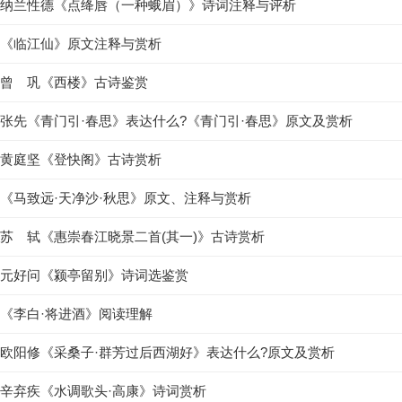
纳兰性德《点绛唇（一种蛾眉）》诗词注释与评析
《临江仙》原文注释与赏析
曾 巩《西楼》古诗鉴赏
张先《青门引·春思》表达什么?《青门引·春思》原文及赏析
黄庭坚《登快阁》古诗赏析
《马致远·天净沙·秋思》原文、注释与赏析
苏 轼《惠崇春江晓景二首(其一)》古诗赏析
元好问《颍亭留别》诗词选鉴赏
《李白·将进酒》阅读理解
欧阳修《采桑子·群芳过后西湖好》表达什么?原文及赏析
辛弃疾《水调歌头·高康》诗词赏析