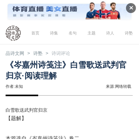
✕
首页
诗集
名句
主题
诗人
诗塾
品诗文网
诗塾
诗词评论
《岑嘉州诗笺注》白雪歌送武判官
归京·阅读理解
作者:未知
来源:网络转载
白雪歌送武判官归京
【题解】
本篇选自《岑嘉州诗笺注》卷二。