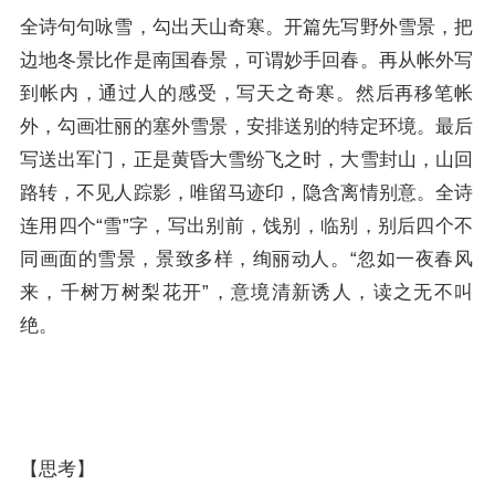
全诗句句咏雪，勾出天山奇寒。开篇先写野外雪景，把
边地冬景比作是南国春景，可谓妙手回春。再从帐外写
到帐内，通过人的感受，写天之奇寒。然后再移笔帐
外，勾画壮丽的塞外雪景，安排送别的特定环境。最后
写送出军门，正是黄昏大雪纷飞之时，大雪封山，山回
路转，不见人踪影，唯留马迹印，隐含离情别意。全诗
连用四个“雪”字，写出别前，饯别，临别，别后四个不
同画面的雪景，景致多样，绚丽动人。“忽如一夜春风
来，千树万树梨花开”，意境清新诱人，读之无不叫
绝。
【思考】