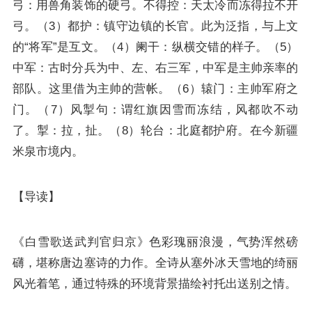
弓：用兽角装饰的硬弓。不得控：天太冷而冻得拉不开
弓。（3）都护：镇守边镇的长官。此为泛指，与上文
的“将军”是互文。（4）阑干：纵横交错的样子。（5）
中军：古时分兵为中、左、右三军，中军是主帅亲率的
部队。这里借为主帅的营帐。（6）辕门：主帅军府之
门。（7）风掣句：谓红旗因雪而冻结，风都吹不动
了。掣：拉，扯。（8）轮台：北庭都护府。在今新疆
米泉市境内。
【导读】
《白雪歌送武判官归京》色彩瑰丽浪漫，气势浑然磅
礴，堪称唐边塞诗的力作。全诗从塞外冰天雪地的绮丽
风光着笔，通过特殊的环境背景描绘衬托出送别之情。