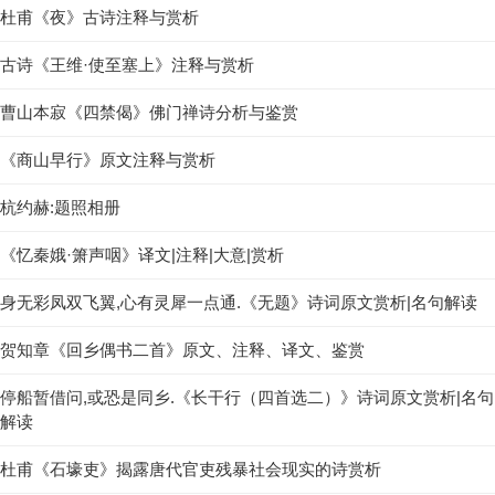
杜甫《夜》古诗注释与赏析
古诗《王维·使至塞上》注释与赏析
曹山本寂《四禁偈》佛门禅诗分析与鉴赏
《商山早行》原文注释与赏析
杭约赫:题照相册
《忆秦娥·箫声咽》译文|注释|大意|赏析
身无彩凤双飞翼,心有灵犀一点通.《无题》诗词原文赏析|名句解读
贺知章《回乡偶书二首》原文、注释、译文、鉴赏
停船暂借问,或恐是同乡.《长干行（四首选二）》诗词原文赏析|名句
解读
杜甫《石壕吏》揭露唐代官吏残暴社会现实的诗赏析