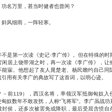
，功名万里，甚当时健者也曾闲？
，斜风细雨，一阵轻寒。
】
并不是第一次读《史记·李广传》。但在特殊的时
官闲居上饶带湖之时，再一次读《李广传》，让
不能寐。他想起了友人晁楚老、杨民瞻约自己同
就引用有关李广的典故写了这首词，以明心迹。
？－前119），西汉名将，率领汉军抵御匈奴入
使匈奴数年不敢攻扰，人称“飞将军”。李广虽战功
被封侯，还多次被罢免或降职，最后受屈含愤自