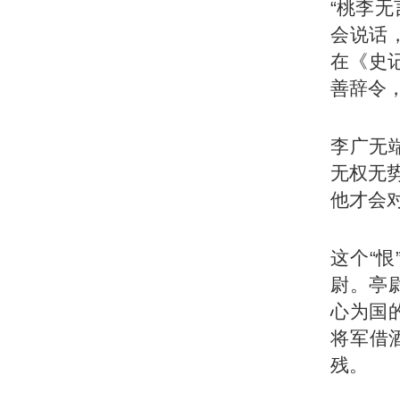
“桃李无
会说话
在《史
善辞令
李广无
无权无
他才会
这个“
尉。亭
心为国
将军借
残。