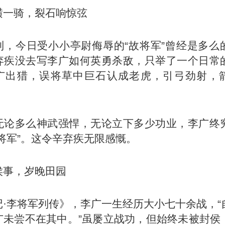
横一骑，裂石响惊弦
到，今日受小小亭尉侮辱的“故将军”曾经是多么
弃疾没去写李广如何英勇杀敌，只举了一个日常
广出猎，误将草中巨石认成老虎，引弓劲射，
无论多么神武强悍，无论立下多少功业，李广终
将军”。这令辛弃疾无限感慨。
侯事，岁晚田园
记·李将军列传》，李广一生经历大小七十余战，“
广未尝不在其中。”虽屡立战功，但始终未被封侯