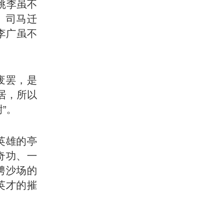
桃李虽不
。司马迁
李广虽不
废罢，是
居，所以
”。
英雄的亭
奇功、一
骋沙场的
英才的摧