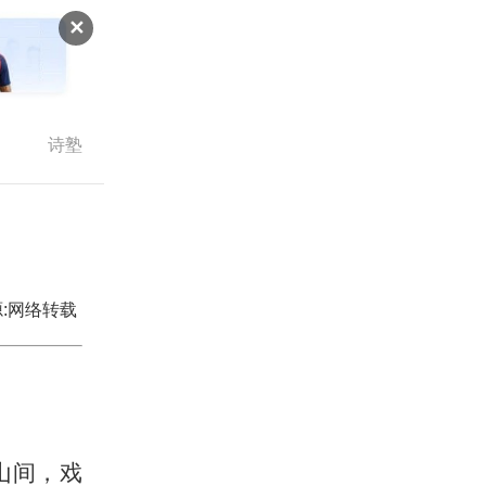
✕
诗塾
:网络转载
山间，戏