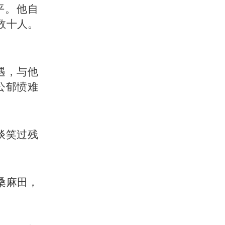
平。他自
数十人。
遇，与他
公郁愤难
谈笑过残
桑麻田，