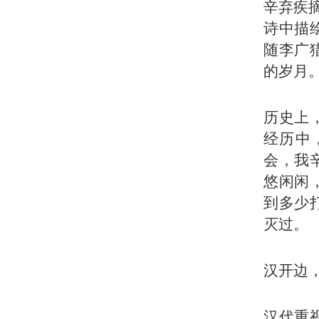
辛弃疾
诗中描
随李广
的岁月
历史上
经历中
会，我
悠闲闲
到多少
灭过。
汉开边
汉代重