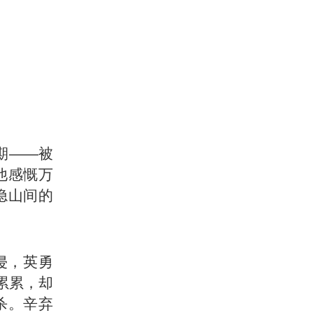
期——被
他感慨万
隐山间的
侵，英勇
累累，却
杀。辛弃