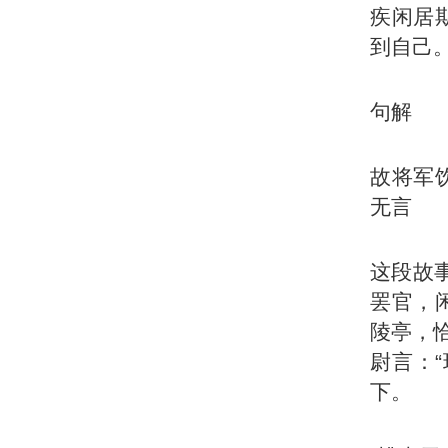
疾闲居
到自己
句解
故将军
无言
这段故
罢官，
陵亭，
尉言：
下。