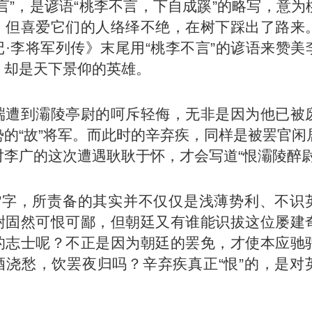
言”，是谚语“桃李不言，下自成蹊”的略写，意为
，但喜爱它们的人络绎不绝，在树下踩出了路来
记·李将军列传》末尾用“桃李不言”的谚语来赞美
，却是天下景仰的英雄。
端遭到灞陵亭尉的呵斥轻侮，无非是因为他已被
势的“故”将军。而此时的辛弃疾，同样是被罢官闲
对李广的这次遭遇耿耿于怀，才会写道“恨灞陵醉尉
恨”字，所责备的其实并不仅仅是浅薄势利、不识
尉固然可恨可鄙，但朝廷又有谁能识拔这位屡建
的志士呢？不正是因为朝廷的罢免，才使本应驰
酒浇愁，饮罢夜归吗？辛弃疾真正“恨”的，是对