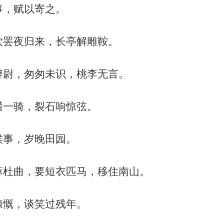
事，赋以寄之。
饮罢夜归来，长亭解雕鞍。
醉尉，匆匆未识，桃李无言。
横一骑，裂石响惊弦。
侯事，岁晚田园。
麻杜曲，要短衣匹马，移住南山。
慷慨，谈笑过残年。