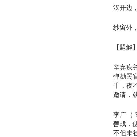
汉开边
纱窗外
【题解
辛弃疾
弹劾罢
千，夜
邀请，
李广（
善战，
不但未