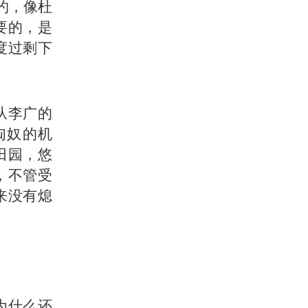
约，像杜
要的，是
度过剩下
从李广的
匈奴的机
田园，悠
，不管受
来没有熄
为什么还