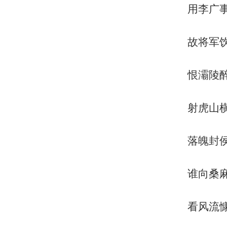
用李广
故将军
恨灞陵
射虎山
落魄封
谁向桑
看风流