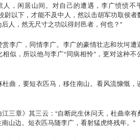
庶人，闲居山间。对自己的遭遇，李广愤愤不
部校尉以下，才能不及中人，然以击胡军功取侯者
为后人，然无尺寸之功以得封邑者，何也？”
赞赏李广，同情李广。李广的豪情壮志和坎坷遭
此相似，所以他与李广“同病相怜”，更对这种不
麻杜曲，要短衣匹马，移住南山。看风流慷慨，
曲江三章》其三云：“自断此生休问天，杜曲幸有
住南山边。短衣匹马随李广，看射猛虎终残年。”