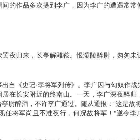
期间的作品多次提到李广，因为李广的遭遇常常
。
饮罢夜归来，长亭解雕鞍。恨灞陵醉尉，匆匆未
事出自《史记·李将军列传》。李广因与匈奴作战
闲居在长安附近的终南山。一天，李广深夜醉归
恰亭尉醉酒，不许李广通过。随从通报：“这是故将
“现任将军尚且不准夜行，何况故将军！”遂令李