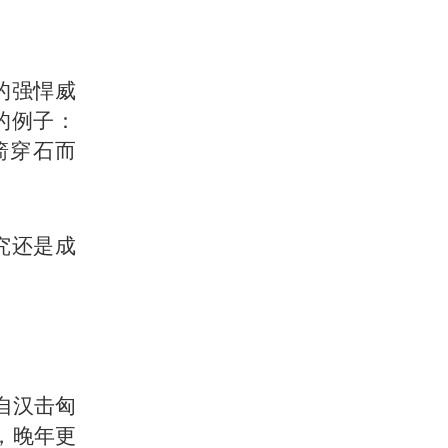
的强悍威
的例子：
箭穿石而
究还是成
自汉击匈
，晚年更