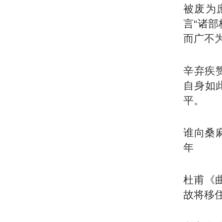
被废为
言“诸
而广不
辛弃疾
自身如
平。
谁向桑
年
杜甫《
故将移