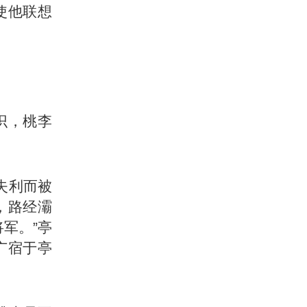
使他联想
识，桃李
失利而被
，路经灞
军。”亭
广宿于亭