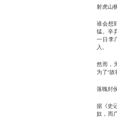
射虎山
谁会想
猛。辛
一日李
入。
然而，
为了“故
落魄封
据《史
奴，而