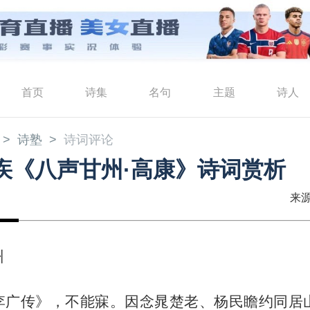
首页
诗集
名句
主题
诗人
诗塾
诗词评论
疾《八声甘州·高康》诗词赏析
来源
州
李广传》，不能寐。因念晁楚老、杨民瞻约同居