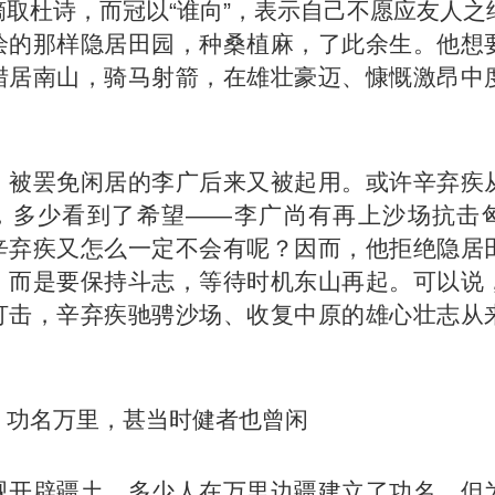
摘取杜诗，而冠以“谁向”，表示自己不愿应友人之
绘的那样隐居田园，种桑植麻，了此余生。他想
猎居南山，骑马射箭，在雄壮豪迈、慷慨激昂中
。
，被罢免闲居的李广后来又被起用。或许辛弃疾
，多少看到了希望——李广尚有再上沙场抗击
辛弃疾又怎么一定不会有呢？因而，他拒绝隐居
，而是要保持斗志，等待时机东山再起。可以说
打击，辛弃疾驰骋沙场、收复中原的雄心壮志从
，功名万里，甚当时健者也曾闲
视开辟疆土，多少人在万里边疆建立了功名，但