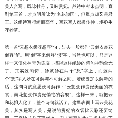
美人合写，既咏牡丹，又咏贵妃。然诗中都未点明，直
到第三首，才点明所咏为“
名花倾国
”，但重点却又是君
王。这组诗写得绮丽高华，写花写人都极传神，堪称生
花妙笔。
第一首“
云想衣裳花想容
”句，过去一般都作“
云似衣裳花
似容
”解。用“
似
”字来解释“
想
”字，当然也可以，只是这
样一来便化神奇为陈腐，搞得这样绝妙的诗句神韵全无
了。其实这句诗，妙就妙在两个“
想
”字上，而这两
个“
想
”字又妙在可解与不可解之间。若硬要加以解释的
话，这句诗的意思便可解作：“
云想变作贵妃美丽的衣
裳，而花想变作贵妃俏艳的容貌
”。这样一来，就把云
和花拟人化了，整个诗句就活了。这里表面上写云美花
美，其实是写人美，是说的贵妃的衣裳比云彩还要绮