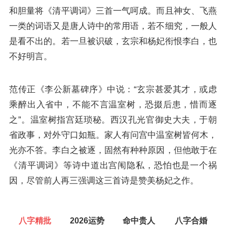
和胆量将《清平调词》三首一气呵成。而且神女、飞燕
一类的词语又是唐人诗中的常用语，若不细究，一般人
是看不出的。若一旦被识破，玄宗和杨妃衔恨李白，也
不好明言。
范传正《李公新墓碑序》中说：“
玄宗甚爱其才，或虑
乘醉出入省中，不能不言温室树，恐掇后患，惜而逐
之
”。温室树指宫廷琐秘。西汉孔光官御史大夫，于朝
省政事，对外守口如瓶。家人有问宫中温室树皆何木，
光亦不答。李白之被逐，固然有种种原因，但他敢于在
《清平调词》等诗中道出宫闱隐私，恐怕也是一个祸
因，尽管前人再三强调这三首诗是赞美杨妃之作。
八字精批
2026运势
命中贵人
八字合婚