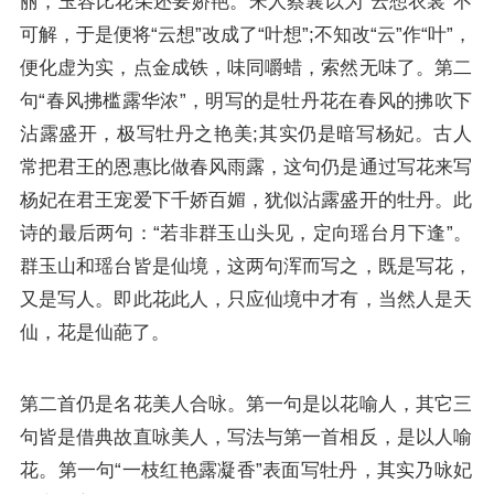
丽，玉容比花朵还要娇艳。宋人蔡襄以为“
云想衣裳
”不
可解，于是便将“
云想
”改成了“
叶想
”;不知改“
云
”作“
叶
”，
便化虚为实，点金成铁，味同嚼蜡，索然无味了。第二
句“
春风拂槛露华浓
”，明写的是牡丹花在春风的拂吹下
沾露盛开，极写牡丹之艳美;其实仍是暗写杨妃。古人
常把君王的恩惠比做春风雨露，这句仍是通过写花来写
杨妃在君王宠爱下千娇百媚，犹似沾露盛开的牡丹。此
诗的最后两句：“
若非群玉山头见，定向瑶台月下逢
”。
群玉山和瑶台皆是仙境，这两句浑而写之，既是写花，
又是写人。即此花此人，只应仙境中才有，当然人是天
仙，花是仙葩了。
第二首仍是名花美人合咏。第一句是以花喻人，其它三
句皆是借典故直咏美人，写法与第一首相反，是以人喻
花。第一句“
一枝红艳露凝香
”表面写牡丹，其实乃咏妃