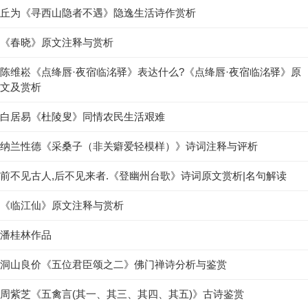
丘为《寻西山隐者不遇》隐逸生活诗作赏析
《春晓》原文注释与赏析
陈维崧《点绛唇·夜宿临洺驿》表达什么?《点绛唇·夜宿临洺驿》原
文及赏析
白居易《杜陵叟》同情农民生活艰难
纳兰性德《采桑子（非关癖爱轻模样）》诗词注释与评析
前不见古人,后不见来者.《登幽州台歌》诗词原文赏析|名句解读
《临江仙》原文注释与赏析
潘桂林作品
洞山良价《五位君臣颂之二》佛门禅诗分析与鉴赏
周紫芝《五禽言(其一、其三、其四、其五)》古诗鉴赏