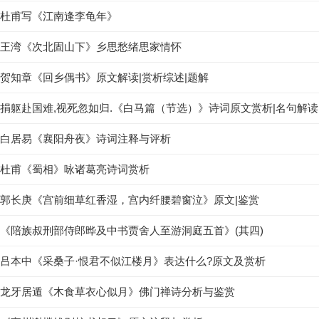
杜甫写《江南逢李龟年》
王湾《次北固山下》乡思愁绪思家情怀
贺知章《回乡偶书》原文解读|赏析综述|题解
捐躯赴国难,视死忽如归.《白马篇（节选）》诗词原文赏析|名句解读
白居易《襄阳舟夜》诗词注释与评析
杜甫《蜀相》咏诸葛亮诗词赏析
郭长庚《宫前细草红香湿，宫内纤腰碧窗泣》原文|鉴赏
《陪族叔刑部侍郎晔及中书贾舍人至游洞庭五首》(其四)
吕本中《采桑子·恨君不似江楼月》表达什么?原文及赏析
龙牙居遁《木食草衣心似月》佛门禅诗分析与鉴赏