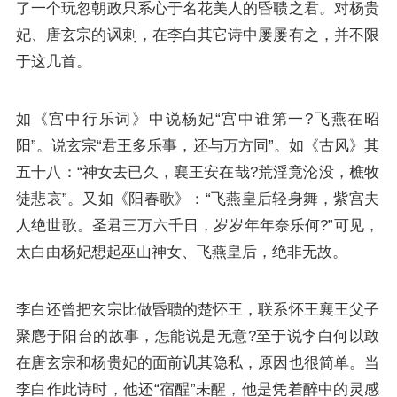
了一个玩忽朝政只系心于名花美人的昏聩之君。对杨贵
妃、唐玄宗的讽刺，在李白其它诗中屡屡有之，并不限
于这几首。
如《宫中行乐词》中说杨妃“
宫中谁第一?飞燕在昭
阳
”。说玄宗“
君王多乐事，还与万方同
”。如《古风》其
五十八：“
神女去已久，襄王安在哉?荒淫竟沦没，樵牧
徒悲哀
”。又如《阳春歌》：“
飞燕皇后轻身舞，紫宫夫
人绝世歌。圣君三万六千日，岁岁年年奈乐何?
”可见，
太白由杨妃想起巫山神女、飞燕皇后，绝非无故。
李白还曾把玄宗比做昏聩的楚怀王，联系怀王襄王父子
聚麀于阳台的故事，怎能说是无意?至于说李白何以敢
在唐玄宗和杨贵妃的面前讥其隐私，原因也很简单。当
李白作此诗时，他还“
宿酲
”未醒，他是凭着醉中的灵感