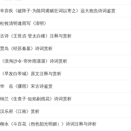
辛弃疾《破阵子·为陈同甫赋壮词以寄之》远大抱负诗词鉴赏
杜牧清明逢雨写《清明》
古诗《王世贞·登太白楼》注释与赏析
贾岛《经苏秦墓》诗词赏析
《浪淘沙令·帘外雨潺潺》诗词赏析
《早发白帝城》原文注释与赏析
华 岳《骤雨》宋古诗鉴赏
纳兰《生查子·短焰剔残花》诗词赏析
汉乐府《江南》赏析
柳永《斗百花（煦色韶光明媚）》诗词注释与评析