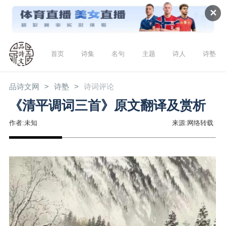
✕
首页
诗集
名句
主题
诗人
诗塾
品诗文网
诗塾
诗词评论
《清平调词三首》原文翻译及赏析
作者:未知
来源:网络转载