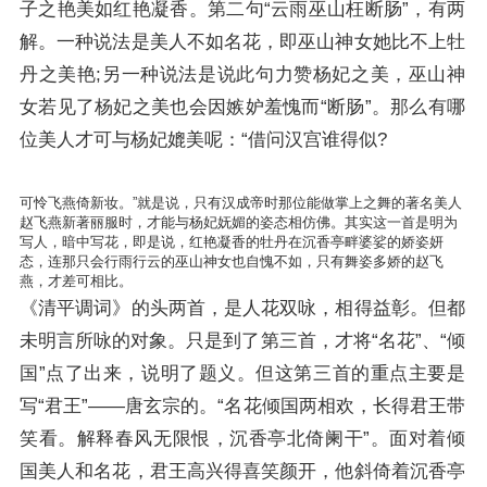
子之艳美如红艳凝香。第二句“
云雨巫山枉断肠
”，有两
解。一种说法是美人不如名花，即巫山神女她比不上牡
丹之美艳;另一种说法是说此句力赞杨妃之美，巫山神
女若见了杨妃之美也会因嫉妒羞愧而“
断肠
”。那么有哪
位美人才可与杨妃媲美呢：“
借问汉宫谁得似?
可怜飞燕倚新妆。
”就是说，只有汉成帝时那位能做掌上之舞的著名美人
赵飞燕新著丽服时，才能与杨妃妩媚的姿态相仿佛。其实这一首是明为
写人，暗中写花，即是说，红艳凝香的牡丹在沉香亭畔婆娑的娇姿妍
态，连那只会行雨行云的巫山神女也自愧不如，只有舞姿多娇的赵飞
燕，才差可相比。
《清平调词》的头两首，是人花双咏，相得益彰。但都
未明言所咏的对象。只是到了第三首，才将“
名花
”、“
倾
国
”点了出来，说明了题义。但这第三首的重点主要是
写“
君王
”——唐玄宗的。“
名花倾国两相欢，长得君王带
笑看。解释春风无限恨，沉香亭北倚阑干
”。面对着倾
国美人和名花，君王高兴得喜笑颜开，他斜倚着沉香亭