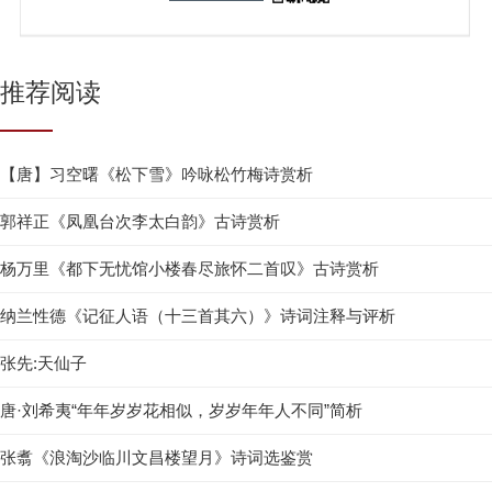
推荐阅读
【唐】习空曙《松下雪》吟咏松竹梅诗赏析
郭祥正《凤凰台次李太白韵》古诗赏析
杨万里《都下无忧馆小楼春尽旅怀二首叹》古诗赏析
纳兰性德《记征人语（十三首其六）》诗词注释与评析
张先:天仙子
唐·刘希夷“年年岁岁花相似，岁岁年年人不同”简析
张翥《浪淘沙临川文昌楼望月》诗词选鉴赏