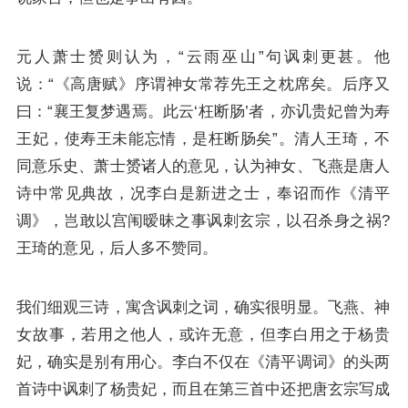
元人萧士赟则认为，“
云雨巫山
”句讽刺更甚。他
说：“《高唐赋》序谓神女常荐先王之枕席矣。后序又
曰：“襄王复梦遇焉。此云‘枉断肠’者，亦讥贵妃曾为寿
王妃，使寿王未能忘情，是枉断肠矣”。清人王琦，不
同意乐史、萧士赟诸人的意见，认为神女、飞燕是唐人
诗中常见典故，况李白是新进之士，奉诏而作《清平
调》，岂敢以宫闱暧昧之事讽刺玄宗，以召杀身之祸?
王琦的意见，后人多不赞同。
我们细观三诗，寓含讽刺之词，确实很明显。飞燕、神
女故事，若用之他人，或许无意，但李白用之于杨贵
妃，确实是别有用心。李白不仅在《清平调词》的头两
首诗中讽刺了杨贵妃，而且在第三首中还把唐玄宗写成