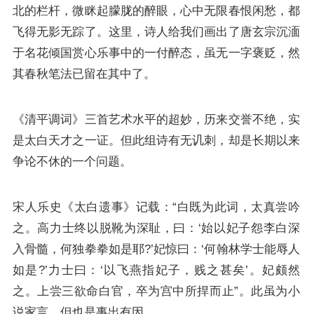
北的栏杆，微眯起朦胧的醉眼，心中无限春恨闲愁，都
飞得无影无踪了。这里，诗人给我们画出了唐玄宗沉湎
于名花倾国赏心乐事中的一付醉态，虽无一字褒贬，然
其春秋笔法已留在其中了。
《清平调词》三首艺术水平的超妙，历来交誉不绝，实
是太白天才之一证。但此组诗有无讥刺，却是长期以来
争论不休的一个问题。
宋人乐史《太白遗事》记载：“
白既为此词，太真尝吟
之。高力士终以脱靴为深耻，曰：‘始以妃子怨
李白
深
入骨髓，何独拳拳如是耶?
’妃惊曰：‘何翰林学士能辱人
如是?’力士曰：‘以飞燕指妃子，贱之甚矣’。妃颇然
之。上尝三欲命白官，卒为宫中所捍而止”。此虽为小
说家言，但也是事出有因。