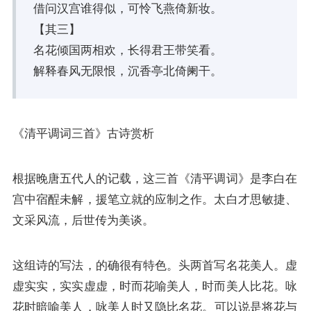
借问汉宫谁得似，可怜飞燕倚新妆。
【其三】
名花倾国两相欢，长得君王带笑看。
解释春风无限恨，沉香亭北倚阑干。
《清平调词三首》古诗赏析
根据晚唐五代人的记载，这三首《清平调词》是李白在
宫中宿酲未解，援笔立就的应制之作。太白才思敏捷、
文采风流，后世传为美谈。
这组诗的写法，的确很有特色。头两首写名花美人。虚
虚实实，实实虚虚，时而花喻美人，时而美人比花。咏
花时
暗喻
美人，咏美人时又隐比名花。可以说是将花与