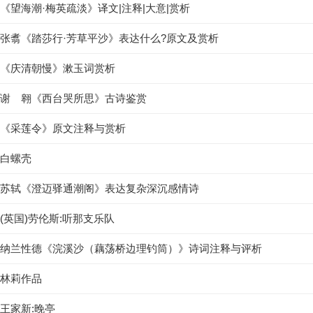
《望海潮·梅英疏淡》译文|注释|大意|赏析
张翥《踏莎行·芳草平沙》表达什么?原文及赏析
《庆清朝慢》漱玉词赏析
谢 翱《西台哭所思》古诗鉴赏
《采莲令》原文注释与赏析
白螺壳
苏轼《澄迈驿通潮阁》表达复杂深沉感情诗
(英国)劳伦斯:听那支乐队
纳兰性德《浣溪沙（藕荡桥边理钓筒）》诗词注释与评析
林莉作品
王家新:晚亭