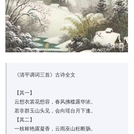
《清平调词三首》古诗全文
【其一】
云想衣裳花想容，春风拂槛露华浓。
若非群玉山头见，会向瑶台月下逢。
【其二】
一枝秾艳露凝香，云雨巫山枉断肠。