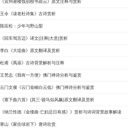
《宣州谢楼饯别校书叔云》原文注释与赏析
王令《读老杜诗集》古诗赏析
陈应松：少年与野山梨
《回车驾言迈》译文|注释|大意|赏析
李白《大堤曲》原文翻译及赏析
杜甫《禹庙》古诗背景解析与注释
王梵志《我有一方便》佛门禅诗分析与鉴赏
云门文偃《云门耸峻白云低》佛门禅诗分析与鉴赏
《塞下曲六首》(其三·骏马似风飙)原文翻译及赏析
《纳兰性德《金缕曲·亡妇忌日有感》》赏析与诗词背景故事解读
寒山《家住绿岩下》唐诗欣赏