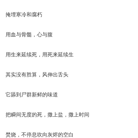
掩埋寒冷和腐朽
用血与骨髓，心与腹
用生来延续死，用死来延续生
其实没有胜算，风伸出舌头
它舔到尸群新鲜的味道
把瞬间无度的死，撒上盐，撒上时间
焚烧，不停息吹向灰烬的空白