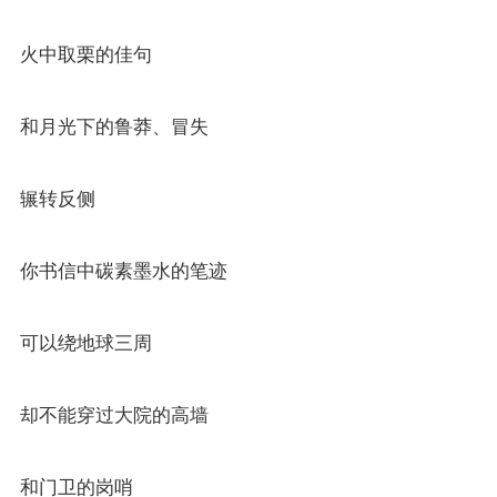
火中取栗的佳句
和月光下的鲁莽、冒失
辗转反侧
你书信中碳素墨水的笔迹
可以绕地球三周
却不能穿过大院的高墙
和门卫的岗哨