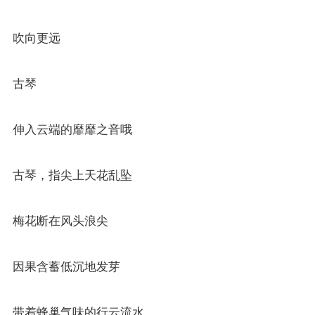
吹向更远
古琴
伸入云端的靡靡之音哦
古琴，指尖上天花乱坠
梅花断在风头浪尖
因果含蓄低沉地发芽
带着蜂巢气味的行云流水