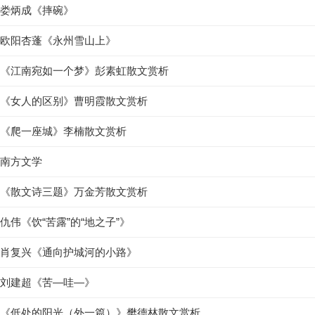
娄炳成《摔碗》
欧阳杏蓬《永州雪山上》
《江南宛如一个梦》彭素虹散文赏析
《女人的区别》曹明霞散文赏析
《爬一座城》李楠散文赏析
南方文学
《散文诗三题》万金芳散文赏析
仇伟《饮“苦露”的“地之子”》
肖复兴《通向护城河的小路》
刘建超《苦—哇—》
《低处的阳光（外一篇）》樊德林散文赏析