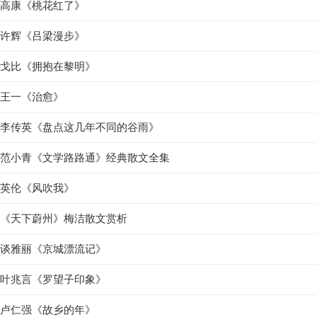
高康《桃花红了》
许辉《吕梁漫步》
戈比《拥抱在黎明》
王一《治愈》
李传英《盘点这几年不同的谷雨》
范小青《文学路路通》经典散文全集
英伦《风吹我》
《天下蔚州》梅洁散文赏析
谈雅丽《京城漂流记》
叶兆言《罗望子印象》
卢仁强《故乡的年》