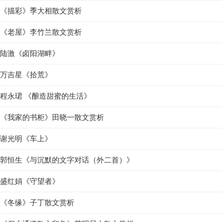
《描彩》季大相散文赏析
《老屋》李竹兰散文赏析
陆激《卤阳湖畔》
万吉星《拾荒》
程永珺 《酿造甜蜜的生活》
《我家的书柜》田晓一散文赏析
谢光明《车上》
郭恒生《与沉默的文字对话（外二首）》
盛红娟《守望者》
《冬缘》子丁散文赏析