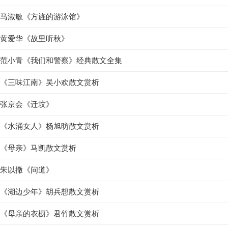
马淑敏《方旌的游泳馆》
黄爱华《故里听秋》
范小青《我们和警察》经典散文全集
《三味江南》吴小欢散文赏析
张京会《迁坟》
《水涌女人》杨旭昉散文赏析
《母亲》马凯散文赏析
朱以撒《问道》
《湖边少年》胡兵想散文赏析
《母亲的衣橱》君竹散文赏析