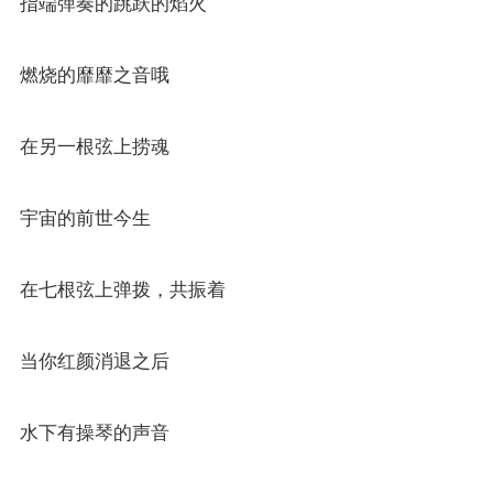
指端弹奏的跳跃的焰火
燃烧的靡靡之音哦
在另一根弦上捞魂
宇宙的前世今生
在七根弦上弹拨，共振着
当你红颜消退之后
水下有操琴的声音