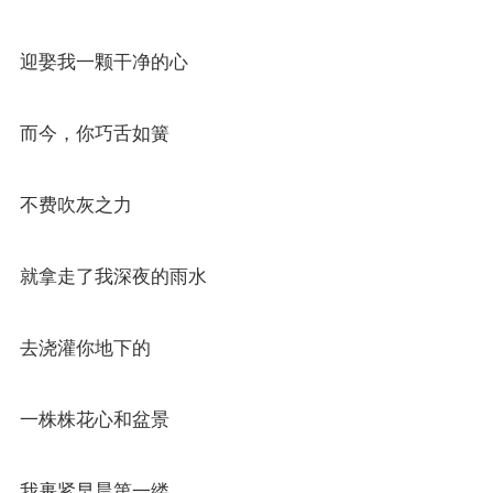
迎娶我一颗干净的心
而今，你巧舌如簧
不费吹灰之力
就拿走了我深夜的雨水
去浇灌你地下的
一株株花心和盆景
我裹紧早晨第一缕