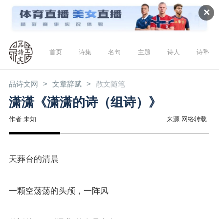
✕
首页
诗集
名句
主题
诗人
诗塾
品诗文网
文章辞赋
散文随笔
潇潇《潇潇的诗（组诗）》
作者:未知
来源:网络转载
天葬台的清晨
一颗空荡荡的头颅，一阵风