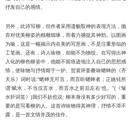
抒发自己的感情。
另外，此诗写柳，但作者采用遗貌取神的表现方法，抛
弃对优美柳姿的精雕细琢，而着力捕捉其神韵。以图画
为喻，这是一幅揭示内在美的写意画，不是注重形似的
工笔画。还有，诗人咏物，却能不为物役。在写得出神
入化的柳色柳姿中，他能不留痕迹地注入自己的思想感
情，使咏物与抒情熔于一炉。贺裳评
姜夔
咏蟋蟀的《齐
天乐》词时说:“蟋蟀无可言，而言听蟋蟀者；正姚铉所
谓‘赋水，不当仅言水，而言水之前后左右’也。”(《皱
水轩词筌》)我们不妨也说: 柳本身没有多少好写的，重
要的是写看柳的人。这首诗咏物得其神理，抒情不滞不
露，是一首文情并茂的佳作。