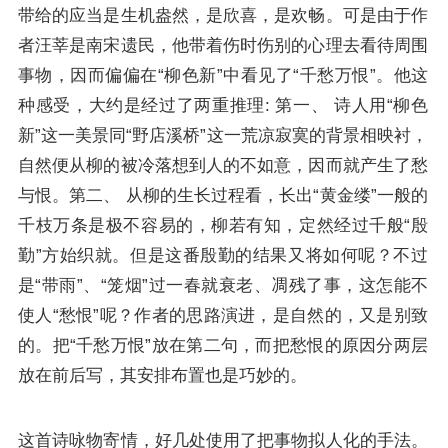
带给的应当是生机盎然，是欣喜，是欢畅。可是由于作
者汪莘是南宋遗民，他带着伤时伤别的心理去看待周围
事物，因而偏偏在“柳色新”中看见了“千愁万恨”。他这
种感受，大约是经过了两重推理: 第一、 诗人用“柳色
新”这一美景同“野店溪桥”这一荒凉寂寞的背景相映衬，
自然便从柳的被冷落想到人的不如意，因而就产生了愁
与恨。第二、 从柳的生长过程看，长出“黄金缕”一般的
千枝万条是极不容易的，柳若有知，定然经过千般“殷
勤”方始织就。但是这番殷勤的结果又将如何呢？不过
是“带雨”、“笼烟”过一春就衰老、凋残了事，这怎能不
使人“愁恨”呢？作者的思路演进，是自然的，又是别致
的。把“千愁万恨”放在第二句，而把愁恨的原因分两层
放在前后写，其安排布置也是巧妙的。
这首诗咏物寄情，好几处使用了把事物拟人化的手法。