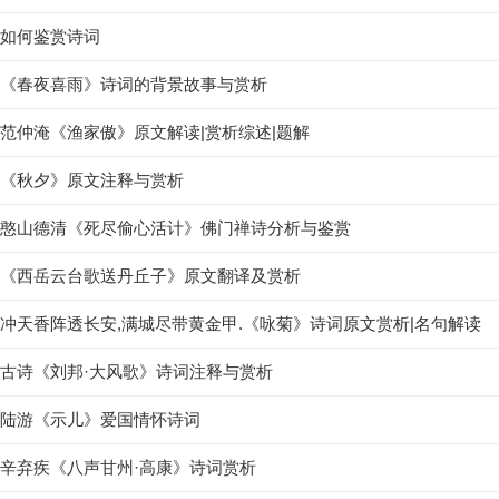
如何鉴赏诗词
《春夜喜雨》诗词的背景故事与赏析
范仲淹《渔家傲》原文解读|赏析综述|题解
《秋夕》原文注释与赏析
憨山德清《死尽偷心活计》佛门禅诗分析与鉴赏
《西岳云台歌送丹丘子》原文翻译及赏析
冲天香阵透长安,满城尽带黄金甲.《咏菊》诗词原文赏析|名句解读
古诗《刘邦·大风歌》诗词注释与赏析
陆游《示儿》爱国情怀诗词
辛弃疾《八声甘州·高康》诗词赏析