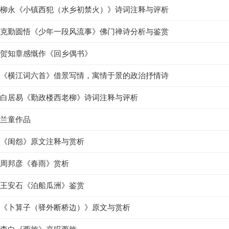
柳永《小镇西犯（水乡初禁火）》诗词注释与评析
克勤圆悟《少年一段风流事》佛门禅诗分析与鉴赏
贺知章感慨作《回乡偶书》
《横江词六首》借景写情，寓情于景的政治抒情诗
白居易《勤政楼西老柳》诗词注释与评析
兰童作品
《闺怨》原文注释与赏析
周邦彦《春雨》赏析
王安石《泊船瓜洲》鉴赏
《卜算子（驿外断桥边）》原文与赏析