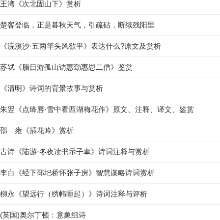
王湾《次北固山下》赏析
楚客登临，正是暮秋天气，引疏砧，断续残阳里
《浣溪沙·五两竿头风欲平》表达什么?原文及赏析
苏轼《腊日游孤山访惠勤惠思二僧》鉴赏
《清明》诗词的背景故事与赏析
朱翌《点绛唇·雪中看西湖梅花作》原文、注释、译文、鉴赏
邵 雍《插花吟》赏析
古诗《陆游·冬夜读书示子聿》诗词注释与赏析
李白《经下邳圯桥怀张子房》智慧谋略诗词赏析
柳永《望远行（绣帏睡起）》诗词注释与评析
(英国)奥尔丁顿：意象组诗