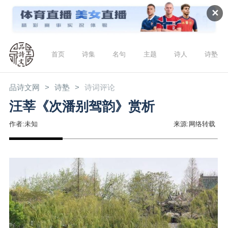
✕
首页
诗集
名句
主题
诗人
诗塾
品诗文网
诗塾
诗词评论
汪莘《次潘别驾韵》赏析
作者:未知
来源:网络转载