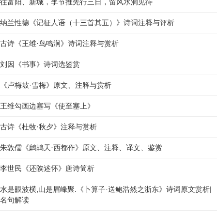
往富阳、新城，李节推先行三日，留风水洞见待
纳兰性德《记征人语（十三首其五）》诗词注释与评析
古诗《王维·鸟鸣涧》诗词注释与赏析
刘因《书事》诗词选鉴赏
《卢梅坡·雪梅》原文、注释与赏析
王维勾画边塞写《使至塞上》
古诗《杜牧·秋夕》注释与赏析
朱敦儒《鹧鸪天·西都作》原文、注释、译文、鉴赏
李世民《还陕述怀》唐诗简析
水是眼波横,山是眉峰聚.《卜算子·送鲍浩然之浙东》诗词原文赏析|
名句解读