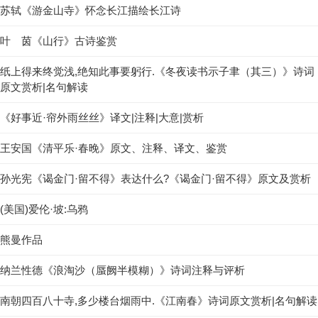
苏轼《游金山寺》怀念长江描绘长江诗
叶 茵《山行》古诗鉴赏
纸上得来终觉浅,绝知此事要躬行.《冬夜读书示子聿（其三）》诗词
原文赏析|名句解读
《好事近·帘外雨丝丝》译文|注释|大意|赏析
王安国《清平乐·春晚》原文、注释、译文、鉴赏
孙光宪《谒金门·留不得》表达什么?《谒金门·留不得》原文及赏析
(美国)爱伦·坡:乌鸦
熊曼作品
纳兰性德《浪淘沙（蜃阙半模糊）》诗词注释与评析
南朝四百八十寺,多少楼台烟雨中.《江南春》诗词原文赏析|名句解读