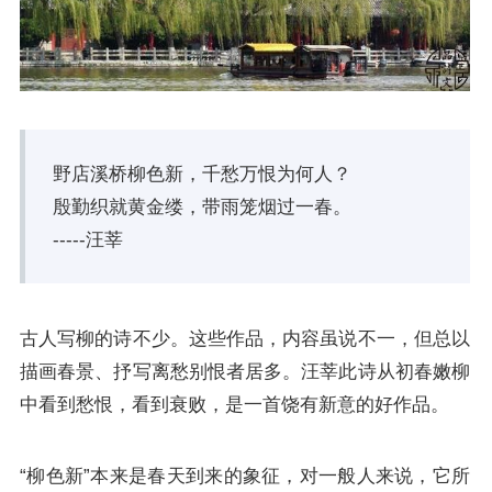
野店溪桥柳色新，千愁万恨为何人？
殷勤织就黄金缕，带雨笼烟过一春。
-----汪莘
古人写柳的诗不少。这些作品，内容虽说不一，但总以
描画春景、抒写离愁别恨者居多。汪莘此诗从初春嫩柳
中看到愁恨，看到衰败，是一首饶有新意的好作品。
“柳色新”本来是春天到来的象征，对一般人来说，它所