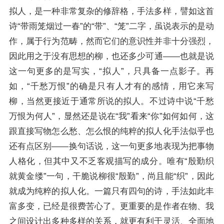
拟人，是一种非常复杂的修辞格，手法多样，譬如这首
诗“带雨笼烟过一春”的“带”、“笼”二字，虽说表示的是动
作，属于行为范畴，然而它们的意识性并非十分强烈，
因此用之于没有思想的柳，也还多少可通——也就是说
这一句更多的是写实，“拟人”，只具备一点影子。再
如，“千愁万恨”的确是只有人才有的感情，用它来写
柳，当然更接近于通常所说的拟人。不过诗中说“千愁
万恨为何人”，显然还是说在“我”看来“你”如何如何，这
跟直接写物怎么愁、怎么恨的纯粹的拟人化手法似乎也
还有点区别——换句话说，这一句更多地表现为把事物
人格化，但其中又不乏客观描写的成分。唯有“殷勤织
就黄金缕”一句，干脆说柳很“殷勤”，尚且能“织”，因此
就成为纯粹的拟人化。一篇只有四句的诗，手法如此丰
富多变，已经是很费苦心了。更重要的是作者在物、我
之间设计出多种多样的关系，就更有利于灵活、全面地