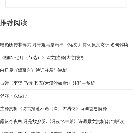
推荐阅读
糟粕所传非粹美,丹青难写是精神.《读史》诗词原文赏析|名句解读
《豳风·七月（节选）》译文|注释|大意|赏析
白居易《望驿台》诗词注释与评析
古诗《李贺·马诗·其五(大漠沙如雪)》注释与赏析
舒婷：双桅船
注释赏析《访袁拾遗不遇［唐］孟浩然》诗词意思解释
露从今夜白,月是故乡明.《月夜忆舍弟》诗词原文赏析|名句解读