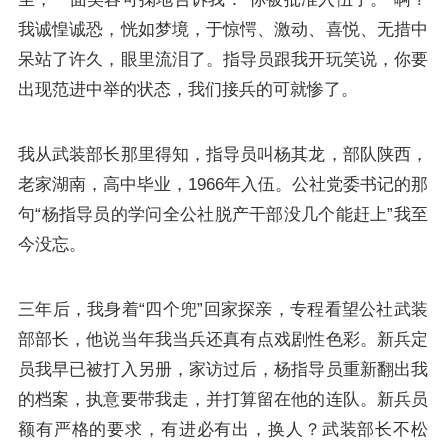
我诚惶诚恐，恍如梦境，于惊愕、激动、喜悦、无措中
呆站了许久，眼里流泪了。指导员跟我开玩笑说，你要
出现范进中举的状态，我们接兵的可就惨了。
我从武装部长那里得知，指导员叫杨其龙，部队陕西，
老家湖南，高中毕业，1966年入伍。公社党委书记的那
句“杨指导员的学问全公社脱产干部没几个能赶上”我至
今没忘。
三年后，我身着“四个兜”回家探亲，专程看望公社武装
部部长，他说当年我当兵还真有点戏剧性色彩。新兵定
员我早已被打入另册，家访过后，杨指导员重新翻出我
的档案，执意要带我走，并打算留在他的连队。新兵员
额有严格的要求，有进必有出，换人？武装部长不松