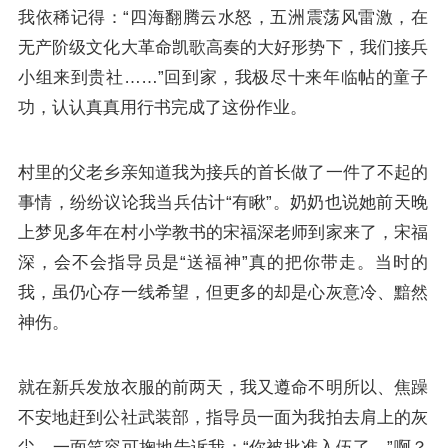
我依稀记得：“四海翻腾云水怒，五洲震荡风雷激，在
无产阶级文化大革命凯歌高奏的大好形势下，我们接兵
小组来到贵社……”回到家，我极尽十来年临帖的童子
功，认认真真用行书完成了这份作业。
村里的父老乡亲知道我为接兵的首长做了一件了不起的
事情，纷纷议论我当兵估计“有瞅”。奶奶也说她前天晚
上梦见多年在村小学教书的宋福深老师到家来了，宋福
深，会不会指导员是“送福神”真的把你带走。当时的
我，虽仍心存一线希望，但更多的却是心灰意冷、黯然
神伤。
就在新兵发放衣服的前两天，我又遵命不明所以、焦躁
不安地赶到公社武装部，指导员一面为我拍去肩上的灰
尘，一面笑容可掬地告诉我：“你被批准入伍了。”啊？