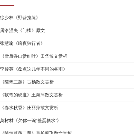
徐少林《野营拉练》
屠洛涅夫《门槛》原文
张慧瑜《暗夜独行者》
《雪后香山赏红叶》田华散文赏析
李传英《盘点这几年不同的谷雨》
《随笔三题》古杨散文赏析
《软笔的硬度》王海津散文赏析
《春水秋香》庄丽萍散文赏析
莫树材《欠你一碗“整蛋糖水”》
《随笔菜蔬二题》草长鹰飞散文赏析