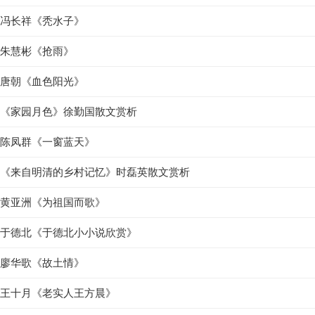
冯长祥《秃水子》
朱慧彬《抢雨》
唐朝《血色阳光》
《家园月色》徐勤国散文赏析
陈凤群《一窗蓝天》
《来自明清的乡村记忆》时磊英散文赏析
黄亚洲《为祖国而歌》
于德北《于德北小小说欣赏》
廖华歌《故土情》
王十月《老实人王方晨》