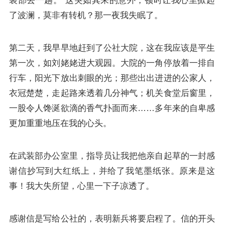
装部去一趟。”这突如其来的意外，顿时让我心里掀起
了波澜，莫非有转机？那一夜我失眠了。
第二天，我早早地赶到了公社大院，这在我应该是平生
第一次，如刘姥姥进大观园。大院的一角停放着一排自
行车，阳光下放出刺眼的光；那些出出进进的公家人，
衣冠楚楚，走起路来透着几分神气；机关食堂后窗里，
一股令人馋涎欲滴的香气扑面而来……多年来的自卑感
更加重重地压在我的心头。
在武装部办公室里，指导员让我把他亲自起草的一封感
谢信抄写到大红纸上，并给了我笔墨纸张。原来是这
事！我大失所望，心里一下子凉透了。
感谢信是写给公社的，表明新兵将要启程了。信的开头