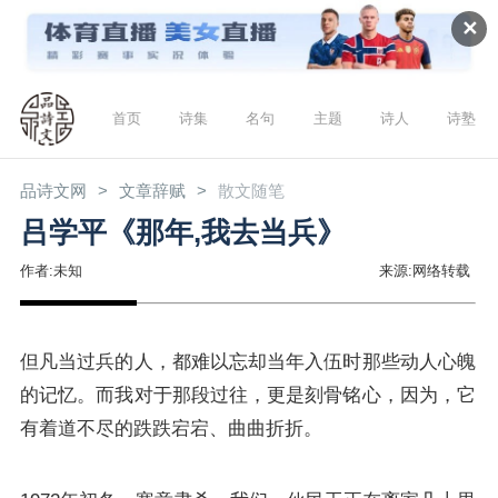
✕
首页
诗集
名句
主题
诗人
诗塾
品诗文网
文章辞赋
散文随笔
吕学平《那年,我去当兵》
作者:未知
来源:网络转载
但凡当过兵的人，都难以忘却当年入伍时那些动人心魄
的记忆。而我对于那段过往，更是刻骨铭心，因为，它
有着道不尽的跌跌宕宕、曲曲折折。