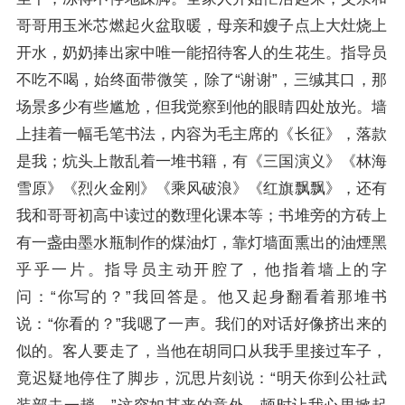
哥哥用玉米芯燃起火盆取暖，母亲和嫂子点上大灶烧上
开水，奶奶捧出家中唯一能招待客人的生花生。指导员
不吃不喝，始终面带微笑，除了“谢谢”，三缄其口，那
场景多少有些尴尬，但我觉察到他的眼睛四处放光。墙
上挂着一幅毛笔书法，内容为毛主席的《长征》，落款
是我；炕头上散乱着一堆书籍，有《
三国演义
》《林海
雪原》《烈火金刚》《乘风破浪》《红旗飘飘》，还有
我和哥哥初高中读过的数理化课本等；书堆旁的方砖上
有一盏由墨水瓶制作的煤油灯，靠灯墙面熏出的油煙黑
乎乎一片。指导员主动开腔了，他指着墙上的字
问：“你写的？”我回答是。他又起身翻看着那堆书
说：“你看的？”我嗯了一声。我们的对话好像挤出来的
似的。客人要走了，当他在胡同口从我手里接过车子，
竟迟疑地停住了脚步，沉思片刻说：“明天你到公社武