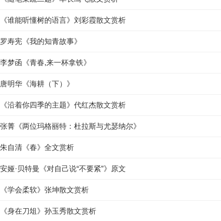
《谁能听懂树的语言》刘彩霞散文赏析
罗寿宪《我的知青故事》
李梦函《青春,来一杯拿铁》
唐明华《海耕（下）》
《沿着你四季的主题》代红杰散文赏析
张菁《两位玛格丽特：杜拉斯与尤瑟纳尔》
朱自清《春》全文赏析
安娅·贝特曼《对自己说“不要紧”》原文
《学会柔软》张坤散文赏析
《身在刀俎》孙玉秀散文赏析