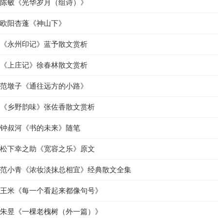
陈敏《光华岁月（组诗）》
欧阳杏蓬《神山下》
《永州印记》蓝予散文赏析
《上庄记》徐春林散文赏析
范墩子《通往远方的小路》
《乡野韵味》张佐香散文赏析
钟叔河《书的未来》随笔
松下幸之助《宽容之乐》原文
范小青《浓妆淡抹总相宜》经典散文全集
王米《每一个看起来都像句号》
朱昱《一棵老槐树（外一篇）》