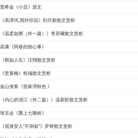
普希金《小丑》原文
《鬲津河,我对你说》刘月新散文赏析
《温柔如粥（外一篇）》李若曦散文赏析
高康《阿春的烦心事》
《棋如人生》汪翔散文赏析
《赏黄梅》程彧散文赏析
金山侠客《曾家湾秋色 》
《内心的清江（外二篇）》温新阶散文赏析
张京会《重上七墩岭》
《屈身安人“不倒翁”》罗铮散文赏析