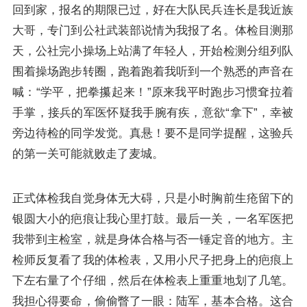
回到家，报名的期限已过，好在大队民兵连长是我近族
大哥，专门到公社武装部说情为我报了名。体检目测那
天，公社完小操场上站满了年轻人，开始检测分组列队
围着操场跑步转圈，跑着跑着我听到一个熟悉的声音在
喊：“学平，把拳攥起来！”原来我平时跑步习惯耷拉着
手掌，接兵的军医怀疑我手腕有疾，意欲“拿下”，幸被
旁边待检的同学发觉。真悬！要不是同学提醒，这验兵
的第一关可能就败走了麦城。
正式体检我自觉身体无大碍，只是小时胸前生疮留下的
银圆大小的疤痕让我心里打鼓。最后一关，一名军医把
我带到主检室，就是身体合格与否一锤定音的地方。主
检师反复看了我的体检表，又用小尺子把身上的疤痕上
下左右量了个仔细，然后在体检表上重重地划了几笔。
我担心得要命，偷偷瞥了一眼：陆军，基本合格。这合