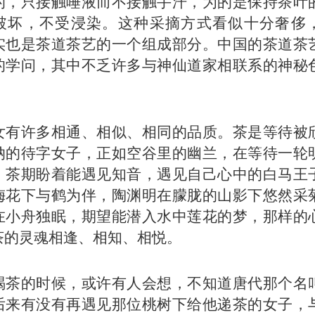
的，只接触唾液而不接触手汗，为的是保持茶叶
破坏，不受浸染。这种采摘方式看似十分奢侈
实也是茶道茶艺的一个组成部分。中国的茶道茶
的学问，其中不乏许多与神仙道家相联系的神秘
。
女有许多相通、相似、相同的品质。茶是等待被
纳的待字女子，正如空谷里的幽兰，在等待一轮
，茶期盼着能遇见知音，遇见自己心中的白马王
梅花下与鹤为伴，陶渊明在朦胧的山影下悠然采
在小舟独眠，期望能潜入水中莲花的梦，那样的
茶的灵魂相逢、相知、相悦。
喝茶的时候，或许有人会想，不知道唐代那个名
后来有没有再遇见那位桃树下给他递茶的女子，