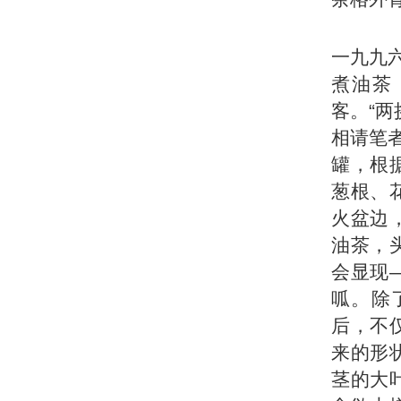
一九九
煮油茶
客。“
相请笔
罐，根
葱根、
火盆边
油茶，
会显现
呱。除
后，不
来的形
茎的大