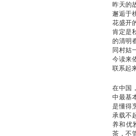
昨天的
邂逅于
花盛开
肯定是
的清明
同村姑
今读来
联系起
在中国
中最基
是懂得
承载不
养和优
茶，不