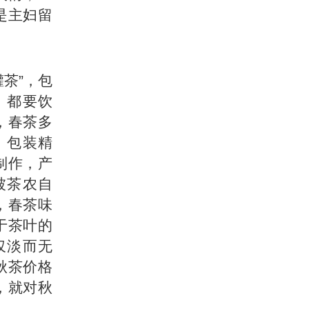
是主妇留
茶”，包
，都要饮
，春茶多
，包装精
制作，产
被茶农自
，春茶味
于茶叶的
仅淡而无
秋茶价格
，就对秋