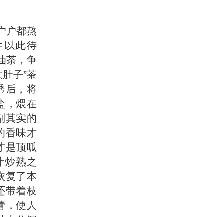
户户都熬
并以此待
油茶，争
肚子”茶
透后，将
盐，煨在
副其实的
的香味才
才是顶呱
叶炒熟之
恢复了本
还带着枝
蕾，使人