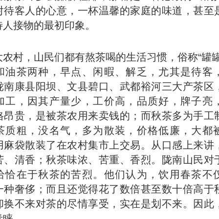
对待客人的心意，一杯温馨的家庭的味道，甚至
待人接物的最初印象。
大农村，山民们都有熬茶喝的生活习惯，俗称“罐罐
和油茶两种，早点、闲暇、解乏，尤其是待客
陇南康县阳坝、文县碧口、武都裕河三大产茶区
加工，因其产量少，工价高，品质好，牌子亮
格昂贵，是被茶农用来卖钱的；而秋茶多为手工
茶质粗，没名气，多为散装，价格低廉，大都
用麻袋散装了在农村集市上交易。从口感上来讲
苦、清香；秋茶味浓、苦重、香烈。陇南山民对
恰恰在于秋茶的苦烈。他们认为，饮用春茶不
一种奢侈；而且还觉得花了数倍甚至数十倍高于
却换不来对茶的尽情享受，实在是划不来。因此
青睐。