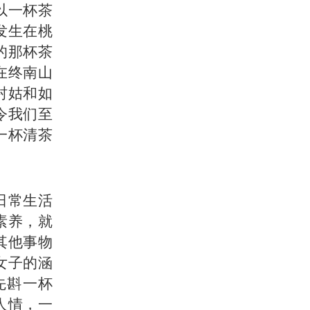
以一杯茶
发生在桃
的那杯茶
在终南山
村姑和如
令我们至
一杯清茶
日常生活
素养，就
其他事物
女子的涵
先斟一杯
人情，一