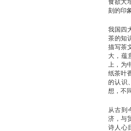
食欲大
刻的印
我国四
茶的知
描写茶
大，蕴
上，为
纸茶叶
的认识
想，不
从古到
济，与
诗人心