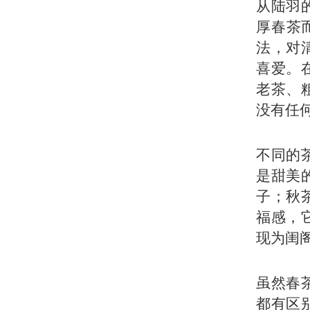
从陆羽
厚春茶
法，对
喜爱。
老茶、
没有任
不同的
是甜美
子；秋
福感，
现为闺
虽然春
都有区