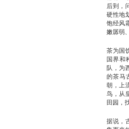
后到，
硬性地
饱经风
嫩孱弱
茶为国
国界和
队，为
的茶马
朝，上
鸟，从
田园，
据说，