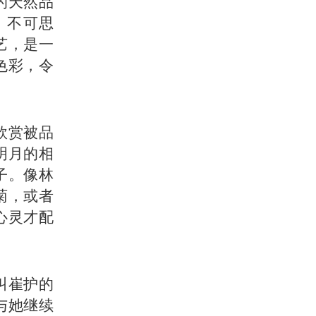
的天然品
，不可思
艺，是一
色彩，令
欣赏被品
明月的相
子。像林
菊，或者
心灵才配
叫崔护的
与她继续