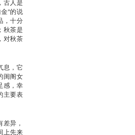
，古人是
金”的说
品，十分
；秋茶是
，对秋茶
气息，它
的闺阁女
足感，幸
的主要表
有差异，
间上先来