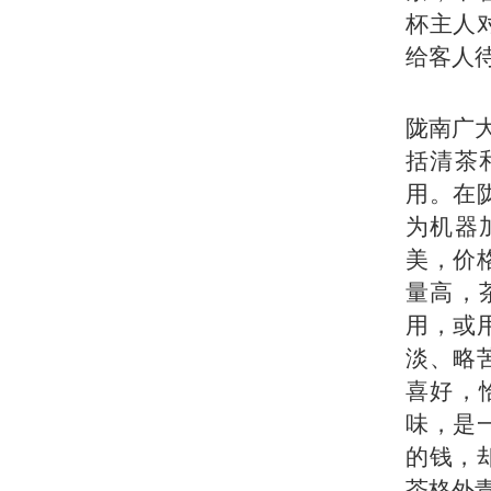
杯主人
给客人
陇南广
括清茶
用。在
为机器
美，价
量高，
用，或
淡、略
喜好，
味，是
的钱，
茶格外