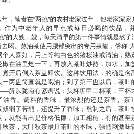
六年，笔者在“两挑”的农村老家过年，他老家家家
，作为中老年人的早点或每日必喝的饮品，
两挑”的大嫂二嫂，每天清早的第一件事情就是熬了
者去喝。熬油茶使用腰部突出的专用茶罐，俗称“大
据个人喜好，用上等纯白色的猪板油或清油，熟
花椒在油里炝一下，再放入茶叶炒熟，加水，加
，煮开后倒入茶盅即饮。这种饮用法，的确是名
头一两盅简直就是喝油；到了第三盅以后，茶叶
——所以陇南有谚语说：头杯垢甲二杯茶，三杯
了油香、调料的香味，最浓烈的还是茶香。茶
仅减弱了苦烈，还提升了香味；熬制之后，茶叶
状，就能看出是价格低廉，加工粗糙，有的甚至
叶秋茶，大叶秋茶最具茶叶的本味，强烈刺激味