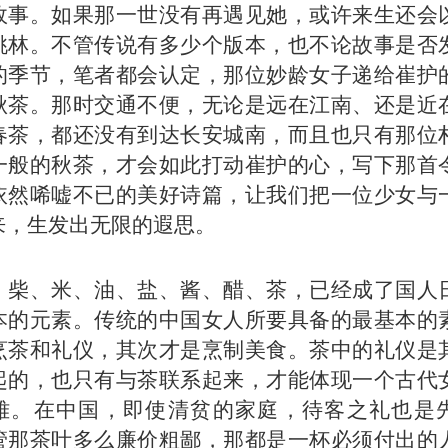
故事。如果那一世没有再遇见她，或许来生还会
桃林。不管传说有多少个版本，也不论故事是否
的季节，笔者都会认定，那位妙龄女子递给崔护
秋茶。那时交通不便，无论是远在江南、还是近
春茶，都还没有到达长安城南，而且也只有那位
一般的秋茶，才会如此打动崔护的心，写下那首
依然唏嘘不已的美好诗篇，让我们把一位少女与
来，生发出无限的遐思。
，柴、米、油、盐、酱、醋、茶，已经成了国人
本的元素。传统的中国女人所要具备的最基本的
烹茶和礼仪，其次才是烹制美食。茶中的礼仪是
起的，也只有与茶联系起来，才能体现一个古代
雅。在中国，即使清贫的家庭，待客之礼也是
管那茶叶多么廉价粗鄙，那都是一杯必须付出的