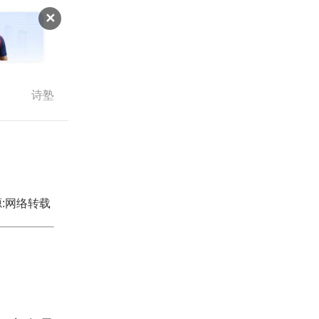
✕
诗塾
:网络转载