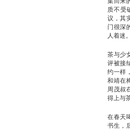
集而来
质不受
议，其
门很深
人着迷
茶与少
评被接
约一样
和靖在
周茂叔
得上与
在春天
书生，