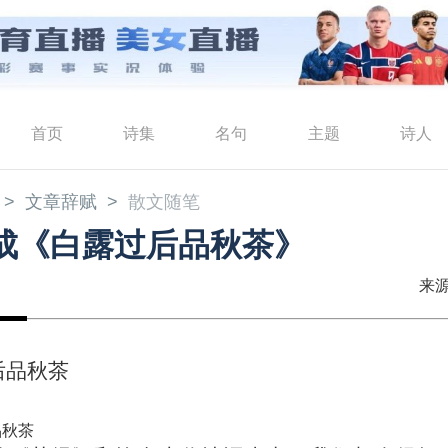
首页
诗集
名句
主题
诗人
文章辞赋
散文随笔
成《白露过后品秋茶》
来源
后品秋茶
品秋茶