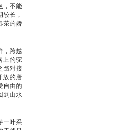
色，不能
期较长，
春茶的娇
样，跨越
路上的驼
之路对接
开放的唐
爱自由的
回到山水
芽一叶采