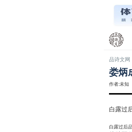
品诗文网
娄炳
作者:未知
白露过
白露过后