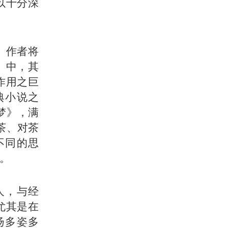
以十分深
。作者将
》中，其
作用之巨
典小说之
梦》，满
茶、对茶
不同的思
。
人，与经
尤其是在
扬多姿多