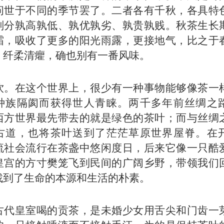
问世于不同的季节罢了。二者各有千秋，各具特
划分孰高孰低、孰优孰劣、孰贵孰贱。秋茶生长
霜，吸收了更多的阳光雨露，更接地气，比之于
、纤柔清癯，确也别有一番风味。
饮。在这个世界上，很少有一种事物能够像茶一
种族隔阂而获得世人青睐。两千多年前丝绸之
西方世界最先带去的就是绿色的茶叶；而与丝绸
古道，也将茶叶送到了茫茫草原世界屋脊。在
流社会流行在茶盏中悠闲度日，后来它像一只酷
皇宫的方寸樊笼飞到民间的广阔乡野，带领我们
找到了生命的本源和生活的朴素。
古代皇室喝的贡茶，是未婚少女用舌尖和门齿一