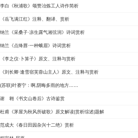
李白《秋浦歌》颂赞冶炼工人诗作简析
《岳飞满江红》注释、翻译、赏析
纳兰《采桑子·凉生露气湘弦润》诗词赏析
纳兰《点绛唇·一种蛾眉》诗词赏析
《李之仪·卜算子》原文、注释与赏析
《刘长卿·逢雪宿芙蓉山主人》原文、注释与赏析
(苏联)叶赛宁：啊,阴晦多雨的地方……
谢 翱《书文山卷后》古诗鉴赏
杜甫《茅屋为秋风所破歌》原文解读|赏析综述|题解
范成大《春日田园杂兴十二绝》赏析