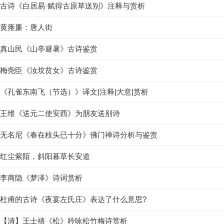
古诗《白居易·赋得古原草送别》注释与赏析
黄雍廉：唐人街
真山民《山亭避暑》古诗鉴赏
梅尧臣《汝坟贫女》古诗鉴赏
《孔雀东南飞（节选）》译文|注释|大意|赏析
王维《送元二使安西》为朋友送别诗
无名尼《春在枝头已十分》佛门禅诗分析与鉴赏
红尘紫陌，斜阳暮草长安道
李商隐《梦泽》诗词赏析
杜甫的古诗《夜宴左氏庄》表达了什么意思?
【清】王士禧《松》吟咏松竹梅诗赏析