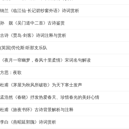
纳兰《临江仙·长记碧纱窗外语》诗词赏析
孙 觌《吴门道中二首》古诗鉴赏
古诗《贾岛·剑客》诗词注释与赏析
(英国)劳伦斯:听那支乐队
《夜月一帘幽梦，春风十里柔情》宋词名句解读
方思：夜歌
杜甫《茅屋为秋风所破歌》为天下寒士发声
孟浩然《春晓》抒发热爱春天、珍惜春光的美好心情
杜甫《旅夜书怀》古诗背景解析与注释
李白《燕昭延郭隗》诗词赏析