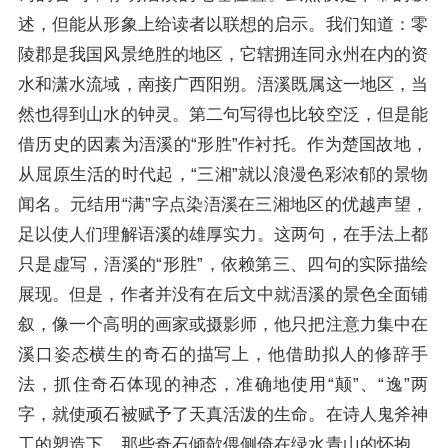
述，但能从形象上给读者以联想的启示。我们知道：零
陵郡是我国风景绝胜的地区，它辖拥连同永州在内的资
水和潇水流域，南接广西阳朔。浯溪既属这一地区，当
然也得到山水的钟灵。第二句写得也比较空泛，但是能
借历史的因素为浯溪的“形胜”作衬托。作为楚国故地，
从
屈原
生活的时代起，“三湘”就以浪漫色彩浓郁的景物
闻名。元结用“满”字点染浯溪在三湘地区的优越声望，
足以使人们理解语溪的雄厚实力。这两句，在手法上都
只是虚写，浯溪的“形胜”，依赖第三、四句的实际描绘
展现。但是，作者并没有在后文中就浯溪的景色全面铺
叙，像一个高明的画家或摄影师，他只把注意力集中在
溪口姿态横生的奇石的描写上，他借助拟人的修辞手
法，抓住奇石体现的神态，准确地使用“颠”、“逸”两
字，就使顽石被赋予了天真活泼的生命。在诗人鬼斧神
工的塑造下，那些奇石倾欹偎侧倚在绿水青山的怀抱，