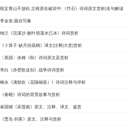
咬定青山不放松,立根原在破岩中.《竹石》诗词原文赏析|名句解读
李金发:题自写像
纳兰《浣溪沙·败叶填溪水已冰》诗词赏析
《卜算子·缺月挂疏桐》译文|注释|大意|赏析
〔英国〕休姆《秋》诗词原文及赏析
李白《赤壁歌送别》战争诗词赏析
柳永《满朝欢（花隔铜壶）》诗词注释与评析
《春晓》诗词的背景故事与赏析
崔国辅《采莲曲》原文、注释、译文、鉴赏
《贾岛·剑客》原文、注释与赏析