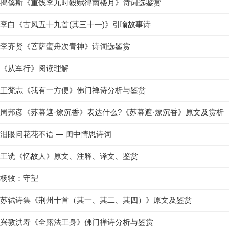
揭傒斯《重饯李九时毅赋得南楼月》诗词选鉴赏
李白《古风五十九首(其三十一)》引喻故事诗
李齐贤《菩萨蛮舟次青神》诗词选鉴赏
《从军行》阅读理解
王梵志《我有一方便》佛门禅诗分析与鉴赏
周邦彦《苏幕遮·燎沉香》表达什么?《苏幕遮·燎沉香》原文及赏析
泪眼问花花不语 — 闺中情思诗词
王诜《忆故人》原文、注释、译文、鉴赏
杨牧：守望
苏轼诗集《荆州十首（其一、其二、其四）》原文及鉴赏
兴教洪寿《全露法王身》佛门禅诗分析与鉴赏