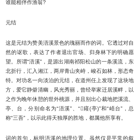
谁能相伴作渔翁?
元结
这是元结为赞美浯溪景色的瑰丽而作的词。它透过对自
然的讴歌，表达了作者退出官场、归身林下的明确愿
望。所谓“浯溪”，是源出湖南祁阳松山的一条溪流，东
北折行，汇入湘江，两岸青山夹峙，峻石如林，形态奇
特。对功名一向淡泊的元结，在道州任上发现了这块地
方，爱它静僻清幽，风光秀丽，曾经举家迁居溪畔，以
之作为晚年休憩的世外桃源，并且别出心裁地把溪流、
亭、台，分别命名为“浯溪”、“𢈪庼(亭)”和“峿台”，总
称“三吾”，以示此得天独厚的胜地，都属他所享有。
词的首句，标明浯溪的地理位置。虽然仅是平常的叙