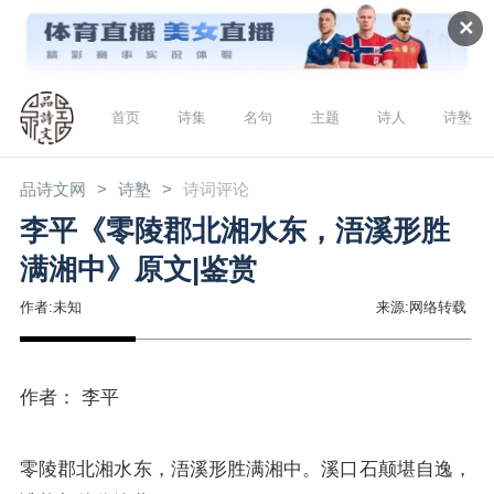
✕
首页
诗集
名句
主题
诗人
诗塾
品诗文网
诗塾
诗词评论
李平《零陵郡北湘水东，浯溪形胜
满湘中》原文|鉴赏
作者:未知
来源:网络转载
作者： 李平
零陵郡北湘水东，浯溪形胜满湘中。溪口石颠堪自逸，