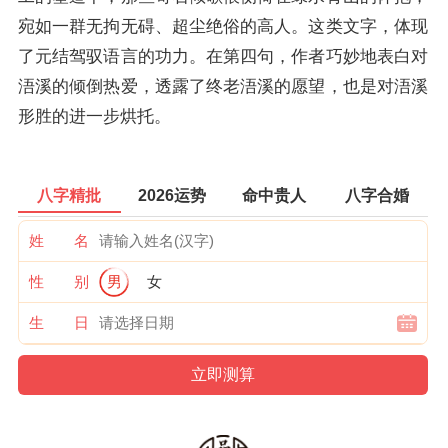
宛如一群无拘无碍、超尘绝俗的高人。这类文字，体现
了元结驾驭语言的功力。在第四句，作者巧妙地表白对
浯溪的倾倒热爱，透露了终老浯溪的愿望，也是对浯溪
形胜的进一步烘托。
八字精批
2026运势
命中贵人
八字合婚
姓 名
性 别
男
女
生 日