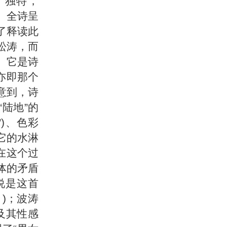
、独特，
。全诗呈
了释读此
松涛，而
。它是诗
亦即那个
意到，诗
“陆地”的
)、色彩
在它的水淋
在这个过
体的矛盾
说是这首
)；波涛
及其性感