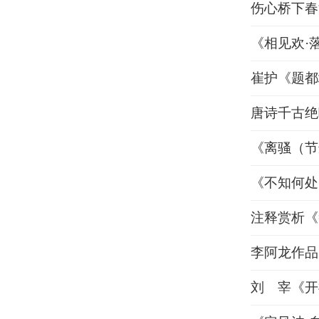
伤心桥下春
《相见欢·
崔护《题都
唐诗千古绝
《离骚（节
《不知何处
注释赏析《
李阿龙作品
刘 宰《开