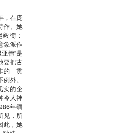
年，在庞
诗作。她
赵毅衡：
意象派作
里亚德”是
她要把古
作的一贯
都不例外。
现实的企
种令人神
986年缅
所见，所
因此，她