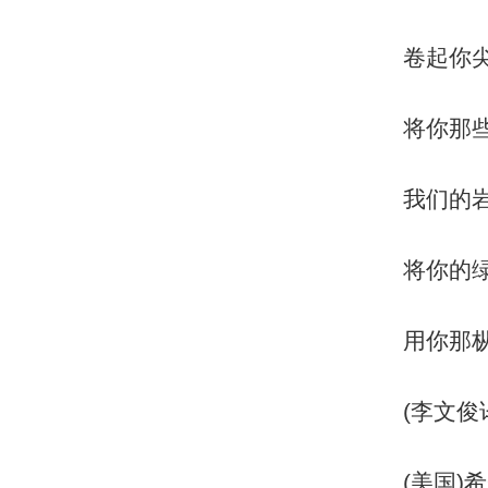
卷起你
将你那
我们的
将你的
用你那
(李文俊
(美国)