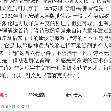
“可作为性经验或性感情的相关物来阅读”，它表明
立性质可共存于一体”(苏珊·斯坦福·弗雷德曼：
1981年印地安纳大学版)此姑为一说，有嫌偏狭
形象化地再现矛盾冲突的哲理，似更可取。也有
来理解这首诗，说诗歌的场景来自诗人童年渡过
海岸及后来呆过的康沃尔海滩，“诗的基本主题是
”，它是“以希腊神话为隐喻在抒写最强烈的个人
看来，理解这首六行小诗，不必拘于一说，诗本无
的是，借助理解这首诗，来感受意象诗的艺术独
这首诗对作为现实主义的一种高级表达的艺术、诗
响。”(以上引文见《普赛克再生》)
精批
2026运势
命中贵人
八