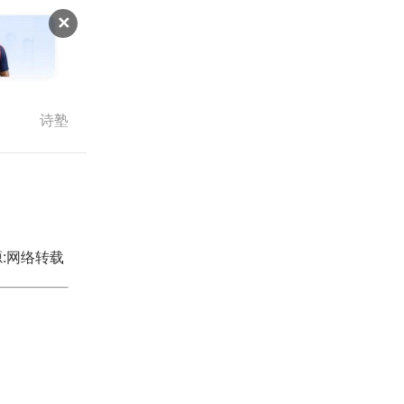
✕
诗塾
:网络转载