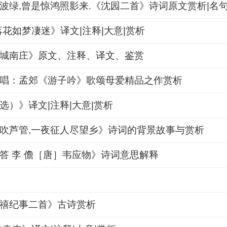
波绿,曾是惊鸿照影来.《沈园二首》诗词原文赏析|名
落花如梦凄迷》译文|注释|大意|赏析
城南庄》原文、注释、译文、鉴赏
唱：孟郊《游子吟》歌颂母爱精品之作赏析
选）》译文|注释|大意|赏析
吹芦管,一夜征人尽望乡》诗词的背景故事与赏析
答 李 儋［唐］韦应物》诗词意思解释
禧纪事二首》古诗赏析