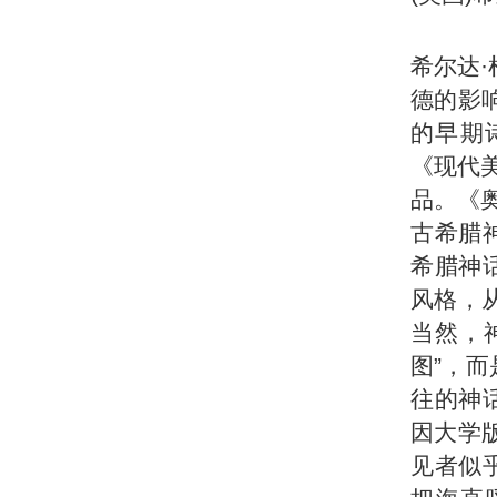
希尔达·
德的影
的早期
《现代美
品。《奥
古希腊
希腊神
风格，从
当然，
图”，而
往的神话
因大学
见者似