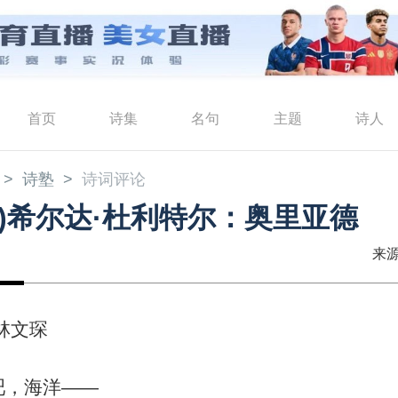
首页
诗集
名句
主题
诗人
诗塾
诗词评论
国)希尔达·杜利特尔：奥里亚德
来源
林文琛
吧，海洋——