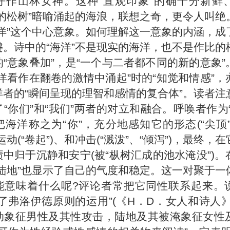
呼作山林女神。这种“直观印象”的确十分新鲜
的松树”
暗喻
涌起的海浪，联想之奇，更令人叫绝
海洋”这个中心意象。如何理解这一意象的内涵，成
键。诗中的“海洋”不是现实的海洋，也不是作比的
“意象叠加”，是“一个与二者都不同的新的意象”
洋看作在翻卷的激情中涌起”时的“知觉和情感”，
洋者的“瞬间呈现的理智和感情的复合体”。读者注
“你们”和“我们”两者的对立和融合。呼唤者作为
海洋称之为“你”，充分地感知它的形态(“尖顶”
)、运动(“卷起”)、和冲击(“溅泼”、“倾泻”)，最终，
中归于沉静和安宁(被“枞树汇成的池水淹没”)。
“陆地”也显示了自己的气度和稳定。这一对聚于一
能意味着什么呢?评论者常把它同性联系起来。
了弗洛伊德原则的运用”(《H．D．女人和诗人》
动象征男性及其性攻击，陆地及其被淹象征女性