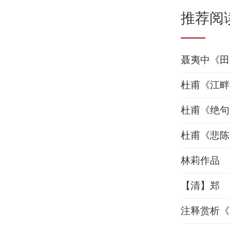
推荐阅
聂夷中《田
杜甫《江畔
杜甫《绝句
杜甫《悲陈
林莉作品
【清】郑 
注释赏析《