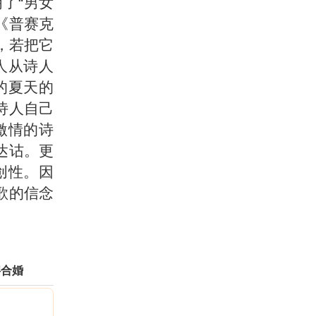
了“男女
《普赛克
，若把它
人从诗人
的夏天的
诗人自己
激情的诗
达诂。更
创性。因
歌的信念
字合婚