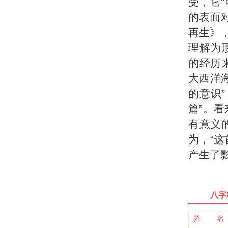
受，它
的表面对
再生》，
理解为
的经历
大西洋
的意识
篇”。
有意义
为，“
产生了影
八字
姓 名