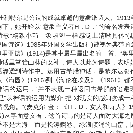
杜利特尔是公认的成就卓越的意象派诗人。1913
响下，她开始以“意象主义者H．D．”的署名发表
诗歌“精致小巧，象雕塑一样感觉上清晰具体”(
国诗选》1985年外国文学出版社)被视为典范的
里亚德》(1914)是其中最早最出名的一首。“奥
神话里掌管山林的女神，诗人以此为诗题，表明
话渗透到诗作中。运用古希腊神话，是希尔达创
《海园》(1916)到《海伦在埃及》《1961》
神话的运用，“并不表现一种返回古希腊的逃避
是“以神话的运用为媒介”把“对现实的感知变成一
视角。”(麦克尔·金：《H．D．女人和诗人》1
版)从字面意义看，这首诗写的是诗人面对大海之
乎不是大海，而是松涛翻卷、绿浪倾涌的山峦，