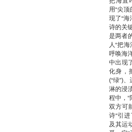
把海直
用“尖顶
现了“
诗的关
是两者的
人“把海
呼唤海
中出现了
化身，把
(“绿”
淋的浸渍
程中，
双方可
诗“引进
及其运