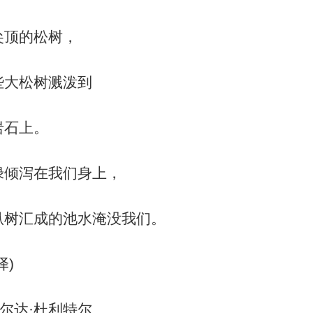
尖顶的松树，
些大松树溅泼到
岩石上。
绿倾泻在我们身上，
枞树汇成的池水淹没我们。
译)
希尔达·杜利特尔