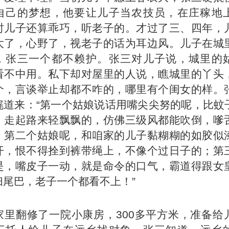
自己的梦想，他要让儿子当农技员，在庄稼地
时儿子还算乖巧，听
老子
的。才过了三、四年，
大了，心野了，视老子的话为耳边风。儿子在城
，张三一个都不赖护。张三对儿子说，城里的
看不中用。私下却对屋里的人说，瞧城里的丫头
个，言谈举止却都不咋的，哪里有个闺女的样。
娓道来：“第一个姑娘说话用嘴尖尖努的呢，比蚊
，走起路来轻飘飘的，仿佛三级风都能吹倒，嗲
；第二个姑娘呢，和咱家的儿子黏糊糊的如胶似
开，恨不得拴到裤带绳上，不像个过日子的；第
是，嘴皮子一动，就是命令的口气，霸道得跟女
扫尾巴，老子一个都看不上！”
家里翻修了一院小康房，300多平方米，准备给