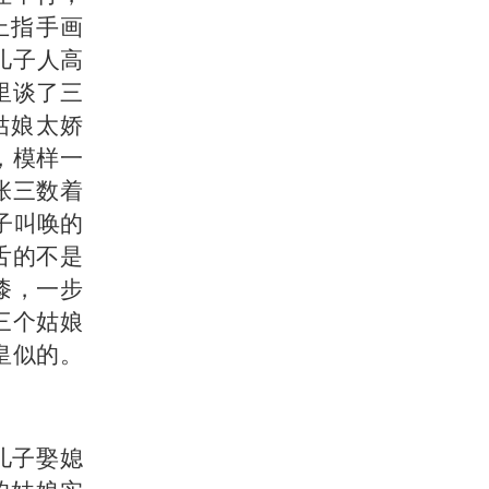
上指手画
儿子人高
里谈了三
姑娘太娇
，模样一
张三数着
子叫唤的
舌的不是
漆，一步
三个姑娘
皇似的。
儿子娶媳