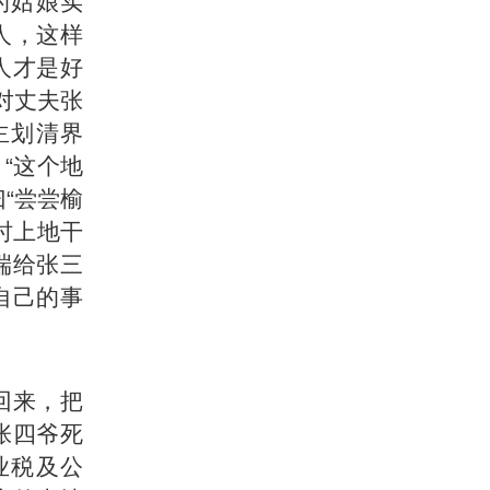
的姑娘实
人，这样
人才是好
对丈夫张
主划清界
“这个地
“尝尝榆
时上地干
端给张三
自己的事
回来，把
张四爷死
业税及公