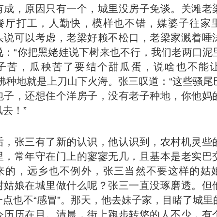
有成，原因只有一个，城里没房子免谈。关滩老
餐厅打工，人勤快，模样也不错，媒婆子往家
头说可以考虑，老梁好赖不松口，老梁家溅着唾
说：“你把黑姥娃说下树来也不行，我们老两口泥
子苦，瓜秧苦了要结个甜瓜蛋，说啥也不能
仿佛种地就是上刀山下火海。张三叹道：“这些骚尾
包子，还想住个洋房子，没有老子种地，你他妈
去！”
后，张三有了新的认识，他认识到，农村机灵些
里，常年守在门上的寥寥无几，且基本是老实巴
来的，远乡也不例外，张三当然不要这样的姑
村姑娘在城里做什么呢？张三一直没琢磨透。但
一点也不“感冒”。那天，他去妹子家，目睹了城里
今历历在目。清晨，街上跑步转悠的人不少，有