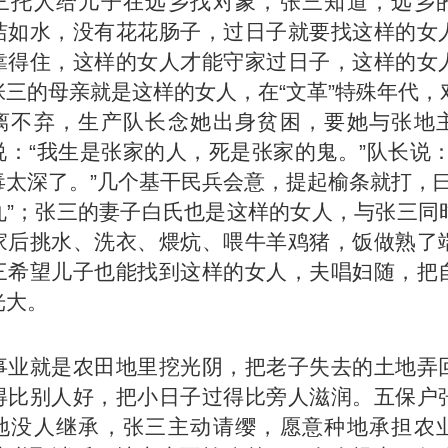
三托人给儿子在远乡找对象，张三知道，远乡
洁如水，没有花花肠子，过日子就要找这样的女
靠得住，这样的女人才能守家过日子，这样的女
张三的母亲就是这样的女人，在“文革”特殊年代，
离不弃，生产队长念她出身贫困，要她与张地
说：“我生是张家的人，死是张家的鬼。”队长说：
毒太深了。”几个基干民兵会意，提起榆条就打，曰
丸”；张三的妻子白氏也是这样的女人，与张三同
家后挑水、洗衣、煨炕、喂牛羊鸡猪，饭做熟了
三希望儿子也能找到这样的女人，夫唱妇随，把
光大。
事业就是农田地里挖光阴，把老子失去的土地弄
得比别人好，把小日子过得比旁人滋润。五保户
地没人继承，张三主动请缨，愿意种地承担农