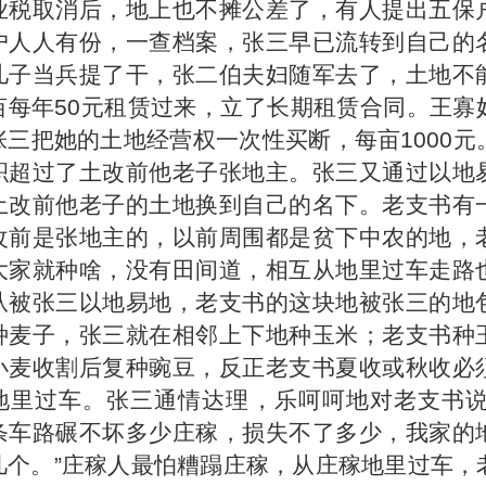
业税取消后，地上也不摊公差了，有人提出五保
户人人有份，一查档案，张三早已流转到自己的
儿子当兵提了干，张二伯夫妇随军去了，土地不
亩每年50元租赁过来，立了长期租赁合同。王寡
张三把她的土地经营权一次性买断，每亩1000元
积超过了土改前他老子张地主。张三又通过以地
土改前他老子的土地换到自己的名下。老支书有
改前是张地主的，以前周围都是贫下中农的地，
大家就种啥，没有田间道，相互从地里过车走路
从被张三以地易地，老支书的这块地被张三的地
种麦子，张三就在相邻上下地种玉米；老支书种
小麦收割后复种豌豆，反正老支书夏收或秋收必
地里过车。张三通情达理，乐呵呵地对老支书说
条车路碾不坏多少庄稼，损失不了多少，我家的
几个。”庄稼人最怕糟蹋庄稼，从庄稼地里过车，