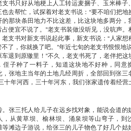
老支书只好从地梗上人工转运麦捆子、玉米棒子
三也去帮忙，试探着对老支书说：“要不咱们把地
开的那块条田地力不比这差，比这块地多两分，
亏占便宜不说了。”老支书装做没听见，没吭声。
，老支书对新支书说起此事，新支书说：“人家想
管不了，你就换了吧。”年近七旬的老支书恨恨地说
原车退到原辙里！”不久，老支书死了，老伴把这
，侄子种了一料子，知道这块地不好种，同意
此，张地主当年的土地几经周折，全部回到张三
“三十年河西，三十年河东，我们张家遗传着经营
传。张三托人给儿子在远乡找对象，能说会道的
人，从黄草坝、榆林坝、涌泉坝等山弯子，到
滩等滩边子游说，给张三的儿子物色了好几个姑