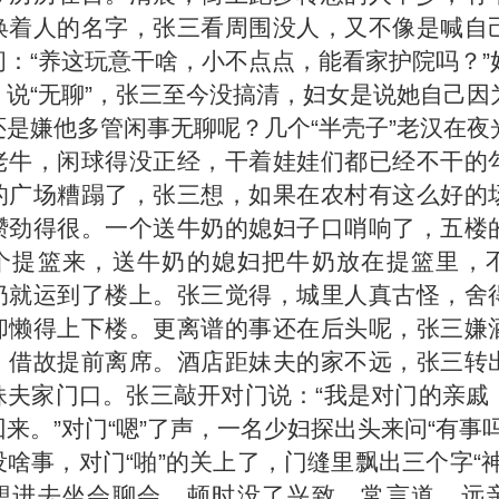
唤着人的名字，张三看周围没人，又不像是喊自
问：“养这玩意干啥，小不点点，能看家护院吗？”
，说“无聊”，张三至今没搞清，妇女是说她自己因
还是嫌他多管闲事无聊呢？几个“半壳子”老汉在夜
老牛，闲球得没正经，干着娃娃们都已经不干的
的广场糟蹋了，张三想，如果在农村有这么好的
攒劲得很。一个送牛奶的媳妇子口哨响了，五楼
个提篮来，送牛奶的媳妇把牛奶放在提篮里，
奶就运到了楼上。张三觉得，城里人真古怪，舍
却懒得上下楼。更离谱的事还在后头呢，张三嫌
，借故提前离席。酒店距妹夫的家不远，张三转
妹夫家门口。张三敲开对门说：“我是对门的亲戚
来。”对门“嗯”了声，一名少妇探出头来问“有事
啥事，对门“啪”的关上了，门缝里飘出三个字“神
想进去坐会聊会，顿时没了兴致。常言道，远