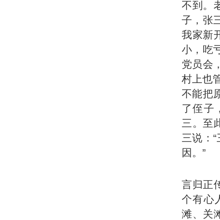
不到。
子，张
我家新
小，吃
党员会
村上也
不能把
了侄子
三。至
三说：
因。”
言归正
个有心
滩、关