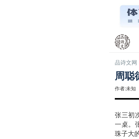
品诗文网
周聪
作者:未知
张三初
一桌。
珠子大