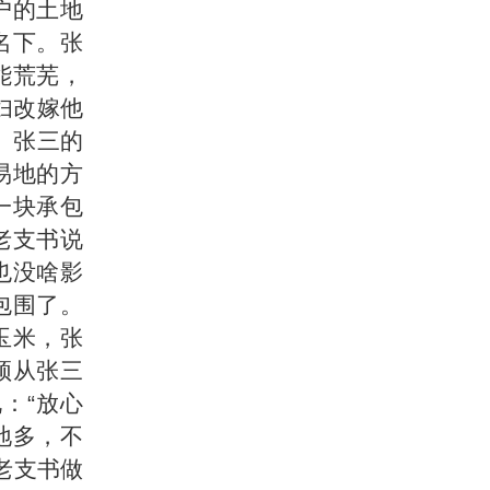
户的土地
名下。张
能荒芜，
妇改嫁他
。张三的
易地的方
一块承包
老支书说
也没啥影
包围了。
玉米，张
须从张三
：“放心
地多，不
老支书做