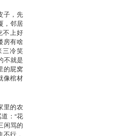
皮子，先
厦，邻居
吃不上好
楼房有啥
张三冷笑
的不就是
里的屁窝
就像棺材
家里的农
道：“花
三闲骂的
住不行，