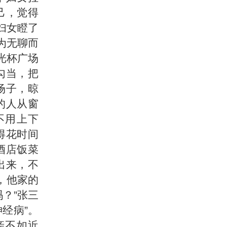
己，觉得
妇女瞪了
为无聊而
光杯广场
勾当，把
场子，晾
的人从窗
不用上下
得花时间
酒店饭菜
出来，不
，他家的
吗？”张三
经病”。
亲不如近