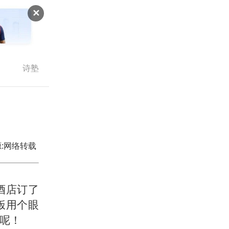
✕
诗塾
:网络转载
酒店订了
饭用个眼
呢！