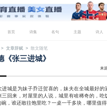
首页
诗集
名句
主题
诗人
文章辞赋
散文随笔
德《张三进城》
来源
次进城是为妹子乔迁贺喜的，妹夫在全城最好的
张三回来，对屋里的人说，城里有啥稀奇的，吃
的碗，谁还敢往饱里吃？一桌一千多块，哪里值得