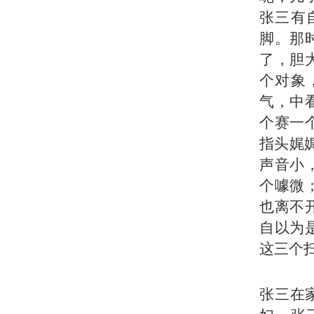
张三有
脚。那
了，胆
个对象
气，中
个赛一
指头娓
声音小
个噱微
也离不
自以为
这三个
张三在