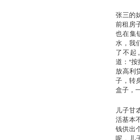
张三的
前租房
也在集
水，我
了不起
道：“
放高利
子，转
盒子，
儿子甘
活基本
钱供出
呢，儿