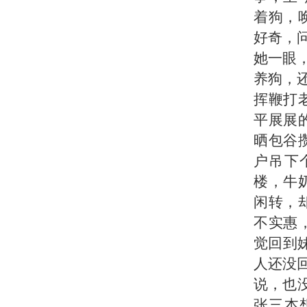
着狗，
好奇，
她一眼
养狗，
挥鞭打
平展展
晒包谷
户吊下
楼，牛
闲转，
不实惠
觉回到
人还没回
说，也没
张三本