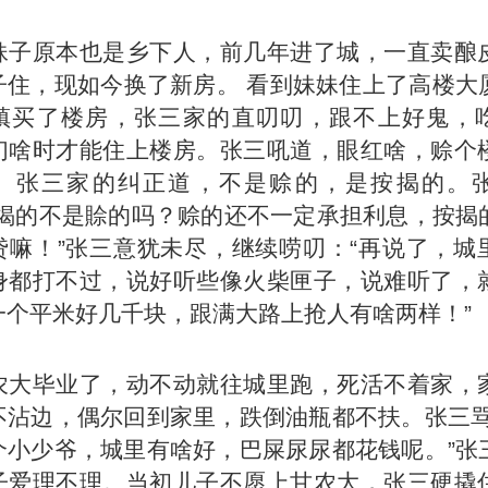
妹子原本也是乡下人，前几年进了城，一直卖酿
子住，现如今换了新房。 看到妹妹住上了高楼大
镇买了楼房，张三家的直叨叨，跟不上好鬼，
们啥时才能住上楼房。张三吼道，眼红啥，赊个
。张三家的纠正道，不是赊的，是按揭的。
按揭的不是賒的吗？赊的还不一定承担利息，按揭
贷嘛！”张三意犹未尽，继续唠叨：“再说了，城
身都打不过，说好听些像火柴匣子，说难听了，
一个平米好几千块，跟满大路上抢人有啥两样！”
农大毕业了，动不动就往城里跑，死活不着家，
不沾边，偶尔回到家里，跌倒油瓶都不扶。张三骂
个小少爷，城里有啥好，巴屎尿尿都花钱呢。”张
子爱理不理。当初儿子不愿上甘农大，张三硬撬