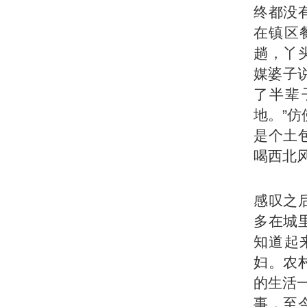
终都没
在镇区
趟，丫
媒婆子
了半辈
地。”
是个土
喝西北风
感叹之
多在城
知道起
妇。农
的生活
事，至