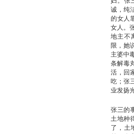
妇。张
诚，纯
的女人
女人。
地主不
限，她
主婆中
条解毒
活，回
吃；张
业发扬
张三的
土地种
了，土