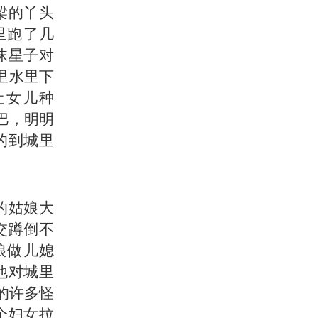
梁的丫头
里跑了几
沫星子对
里水里下
让女儿种
巴，明明
的到城里
的姑娘大
交蹲倒不
娘做儿媳
他对城里
的许多怪
个妇女拉