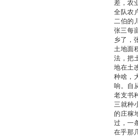
差，农
全队农
二伯的
张三每
乡了，
土地面
法，把
地在土
种啥，
响。自
老支书
三就种
的庄稼
过，一
在乎那