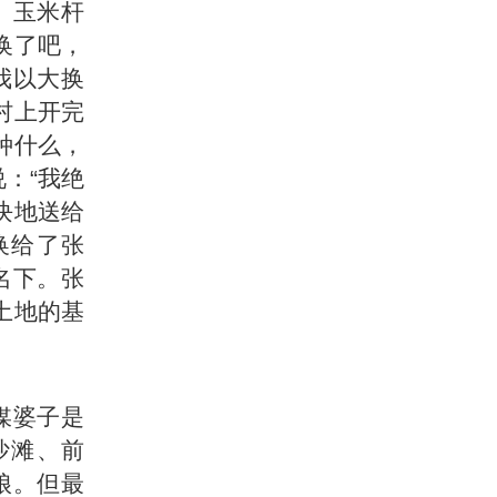
、玉米杆
换了吧，
我以大换
村上开完
种什么，
：“我绝
块地送给
换给了张
名下。张
土地的基
媒婆子是
沙滩、前
娘。但最