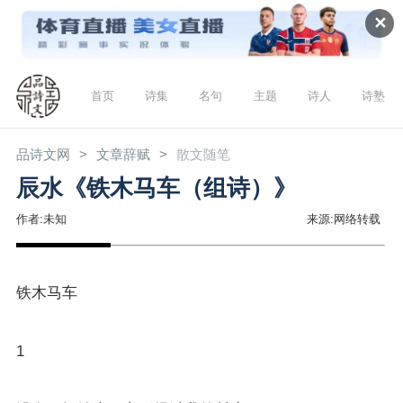
✕
首页
诗集
名句
主题
诗人
诗塾
品诗文网
文章辞赋
散文随笔
辰水《铁木马车（组诗）》
作者:未知
来源:网络转载
铁木马车
1