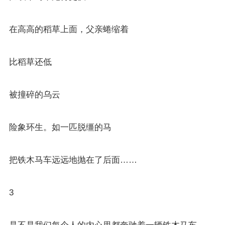
在高高的稻草上面，父亲蜷缩着
比稻草还低
被撞碎的乌云
险象环生。如一匹脱缰的马
把铁木马车远远地抛在了后面……
3