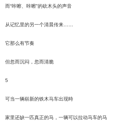
而“咔嚓、咔嚓”的砍木头的声音
从记忆里的另一个清晨传来……
它那么有节奏
但忽而沉闷，忽而清脆
5
可当一辆崭新的铁木马车出现時
家里还缺一匹真正的马，一辆可以拉动马车的马