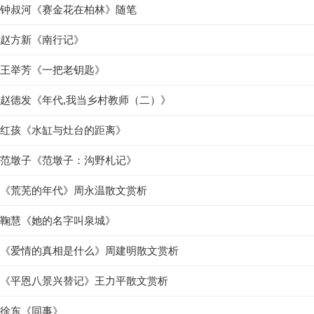
钟叔河《赛金花在柏林》随笔
赵方新《南行记》
王举芳《一把老钥匙》
赵德发《年代,我当乡村教师（二）》
红孩《水缸与灶台的距离》
范墩子《范墩子：沟野札记》
《荒芜的年代》周永温散文赏析
鞠慧《她的名字叫泉城》
《爱情的真相是什么》周建明散文赏析
《平恩八景兴替记》王力平散文赏析
徐东《同事》