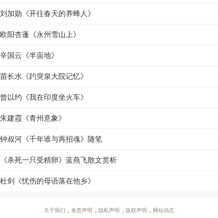
刘加勋《开往春天的养蜂人》
欧阳杏蓬《永州雪山上》
辛国云《半亩地》
苗长水《趵突泉大院记忆》
曾以约《我在印度坐火车》
朱建霞《青州意象》
钟叔河《千年谁与再招魂》随笔
《杀死一只受精卵》蓝燕飞散文赏析
杜剑《忧伤的母语落在他乡》
关于我们
免责声明
隐私声明
版权声明
网站动态