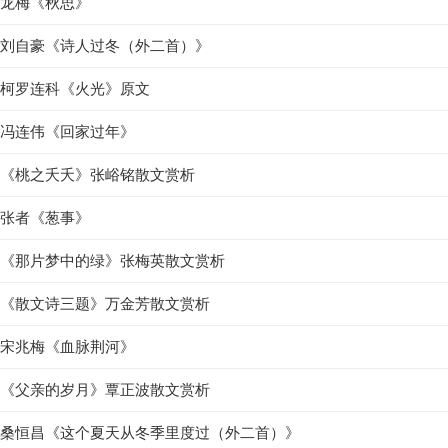
龙梅《秋思》
刘自豪《诗人过冬（外二首）》
柯罗连科《火光》原文
冯连伟《回家过年》
《桃之夭夭》张峪铭散文赏析
张者《葱事》
《那片梦中的绿》张梅英散文赏析
《散文诗三题》万金芳散文赏析
宋兆梅《血脉荆河》
《父亲的岁月》覃正波散文赏析
桑恒昌《这个夏天从冬季里度过（外二首）》