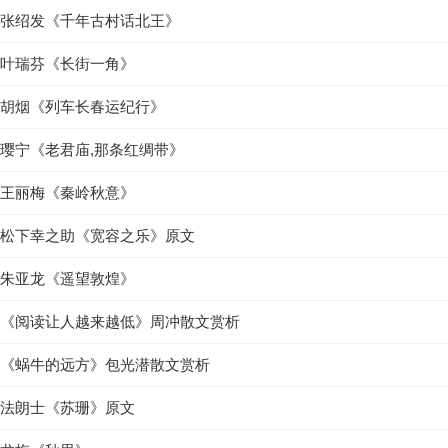
张绍发《千年古村话北王》
叶瑞芬《长街一角》
胡烟《列车长春运纪行》
璎宁《老君庙,那条红绸带》
王丽梅《秦岭秋意》
松下幸之助《宽容之乐》原文
朱亚龙《遥望敦煌》
《阅读让人越来越低》周冲散文赏析
《蜗牛的远方》包光潜散文赏析
法朗士《苏珊》原文