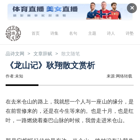
✕
首页
诗集
名句
主题
诗人
诗塾
品诗文网
文章辞赋
散文随笔
《龙山记》耿翔散文赏析
作者:未知
来源:网络转载
在去米仓山的路上，我就想一个人与一座山的缘分，是
在前世修来的，还是在今生等来的。也是十月，也是红
叶，一路燃烧着秦巴山脉的时候，我曾走进米仓山。