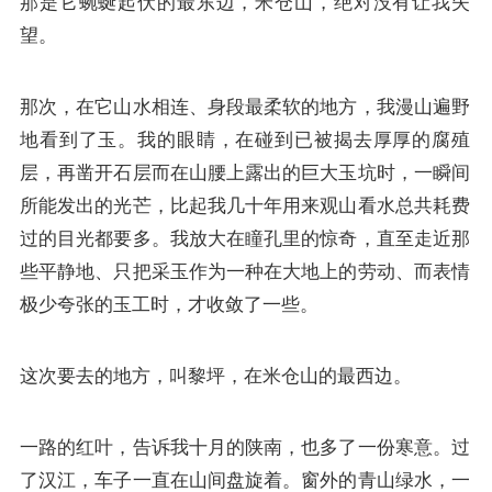
那是它蜿蜒起伏的最东边，米仓山，绝对没有让我失
望。
那次，在它山水相连、身段最柔软的地方，我漫山遍野
地看到了玉。我的眼睛，在碰到已被揭去厚厚的腐殖
层，再凿开石层而在山腰上露出的巨大玉坑时，一瞬间
所能发出的光芒，比起我几十年用来观山看水总共耗费
过的目光都要多。我放大在瞳孔里的惊奇，直至走近那
些平静地、只把采玉作为一种在大地上的劳动、而表情
极少夸张的玉工时，才收敛了一些。
这次要去的地方，叫黎坪，在米仓山的最西边。
一路的红叶，告诉我十月的陕南，也多了一份寒意。过
了汉江，车子一直在山间盘旋着。窗外的青山绿水，一