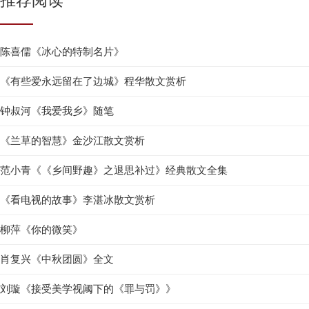
推荐阅读
陈喜儒《冰心的特制名片》
《有些爱永远留在了边城》程华散文赏析
钟叔河《我爱我乡》随笔
《兰草的智慧》金沙江散文赏析
范小青《《乡间野趣》之退思补过》经典散文全集
《看电视的故事》李湛冰散文赏析
柳萍《你的微笑》
肖复兴《中秋团圆》全文
刘璇《接受美学视阈下的《罪与罚》》