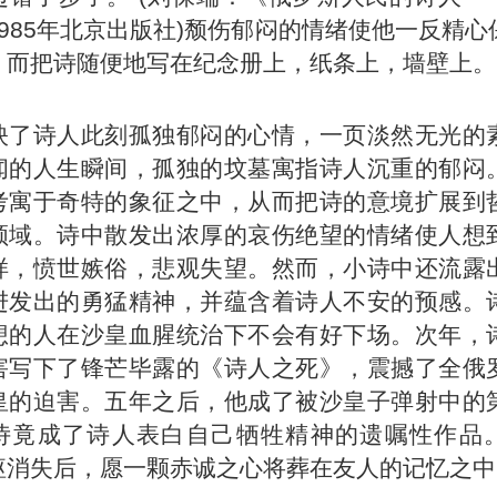
985年北京出版社)颓伤郁闷的情绪使他一反精心
，而把诗随便地写在纪念册上，纸条上，墙壁上。
映了诗人此刻孤独郁闷的心情，一页淡然无光的
闻的人生瞬间，孤独的坟墓寓指诗人沉重的郁闷
考寓于奇特的象征之中，从而把诗的意境扩展到
领域。诗中散发出浓厚的哀伤绝望的情绪使人想
样，愤世嫉俗，悲观失望。然而，小诗中还流露
进发出的勇猛精神，并蕴含着诗人不安的预感。
想的人在沙皇血腥统治下不会有好下场。次年，
害写下了锋芒毕露的《诗人之死》，震撼了全俄
皇的迫害。五年之后，他成了被沙皇子弹射中的
诗竟成了诗人表白自己牺牲精神的遗嘱性作品
躯消失后，愿一颗赤诚之心将葬在友人的记忆之中