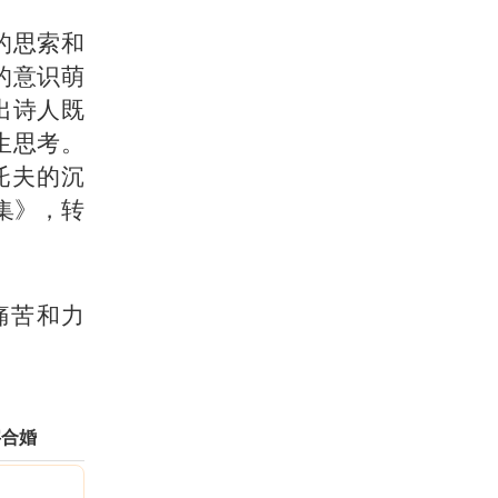
的思索和
的意识萌
出诗人既
生思考。
托夫的沉
集》，转
痛苦和力
字合婚