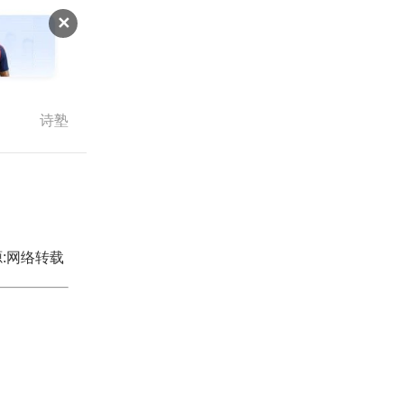
✕
诗塾
:网络转载