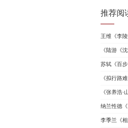
推荐阅
王维《李陵
《陆游《沈
苏轼《百步
《拟行路难
《张养浩·
纳兰性德《
李季兰《相