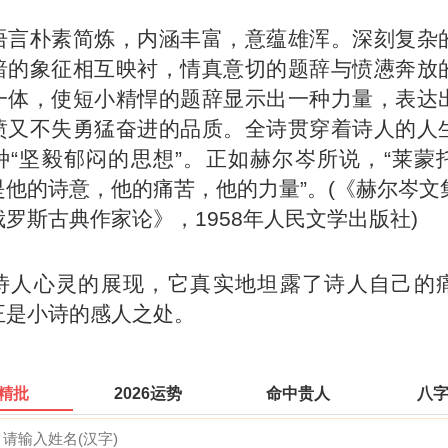
语言朴素简炼，内涵丰富，意蕴雄浑。深刻复杂
暗的象征相互映衬，情真意切的题辞与愤懑奔放
一体，使短小精悍的题辞显示出一种力量，表达
愤又不失勇猛奋进的品质。全诗贯穿着诗人的人
种“坚毅郁闷的思想”。正如赫尔岑所说，“莱蒙
是他的诗意，他的痛苦，他的力量”。(《赫尔岑文
罗斯古典作家论》，1958年人民文学出版社)
诗人心灵的展现，它真实地坦露了诗人自己的
正是小诗的感人之处。
精批
2026运势
命中贵人
八