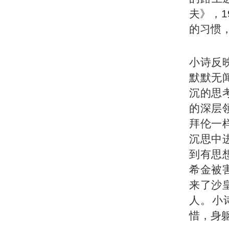
夫》，1
的习惯
小诗反
默默无
沉的思
的深层
拜伦一
沉思中
到有思
希金被
来了沙
人。小
惜，身