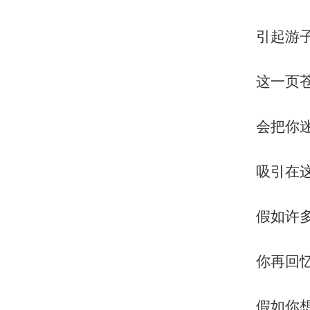
引起游
这一页
会把你
吸引在
假如许
你再回
假如你