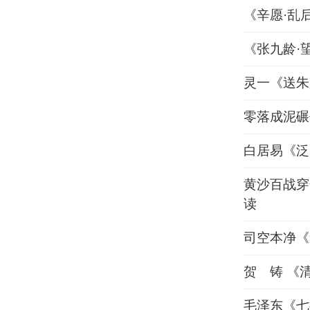
《辛愿·乱
《张九龄·
灵一《送朱
零落成泥碾
白居易《泛
黄沙百战穿
读
司空本净《
贺 铸 《
毛泽东《七