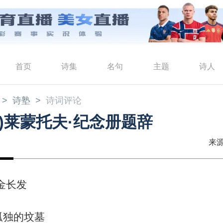
首页
诗集
名句
主题
诗人
诗塾
诗词评论
国)莱蒙托夫·纪念册题辞
来源
金长发
孤独的坟墓