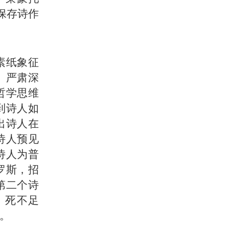
保存诗作
素纸象征
。严肃深
哲学思维
到诗人如
出诗人在
诗人预见
诗人为普
罗斯，招
第二个诗
。死不足
。