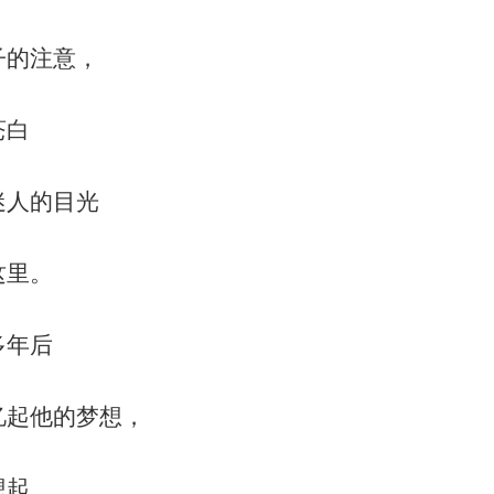
子的注意，
苍白
迷人的目光
这里。
多年后
忆起他的梦想，
想起