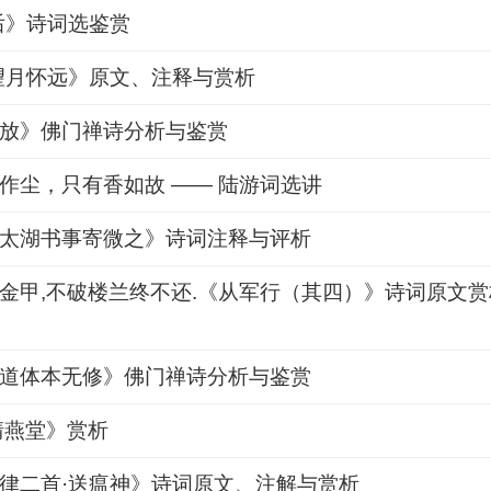
后》诗词选鉴赏
望月怀远》原文、注释与赏析
放》佛门禅诗分析与鉴赏
作尘，只有香如故 —— 陆游词选讲
太湖书事寄微之》诗词注释与评析
金甲,不破楼兰终不还.《从军行（其四）》诗词原文赏
道体本无修》佛门禅诗分析与鉴赏
清燕堂》赏析
律二首·送瘟神》诗词原文、注解与赏析