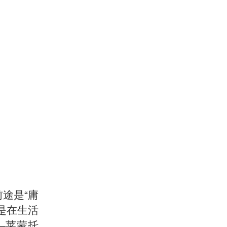
途是“庸
是在生活
—莱蒙托