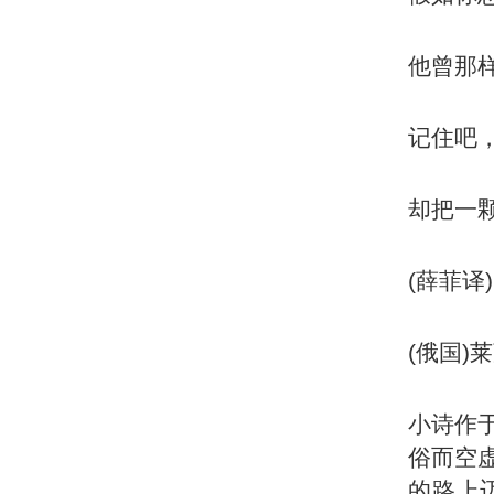
他曾那
记住吧
却把一
(薛菲译)
(俄国)
小诗作于
俗而空
的路上