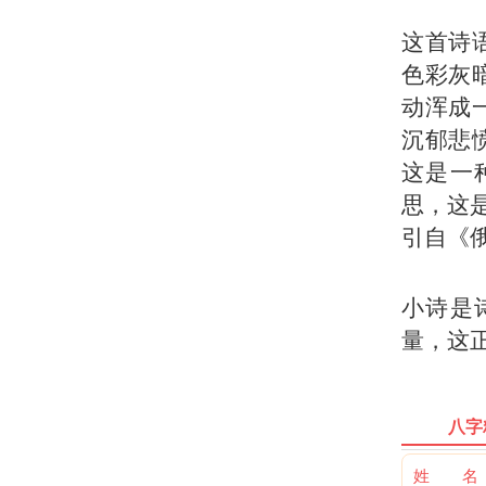
这首诗
色彩灰
动浑成
沉郁悲
这是一
思，这
引自《俄
小诗是
量，这
八字
姓 名