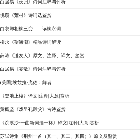
白居易《夜归》诗词注释与评析
倪瓒《荒村》诗词选鉴赏
白衣卿相柳三变——读柳永词
柳永《望海潮》精品诗词解读
薛涛《送友人》原文、注释、译文、鉴赏
白居易《宴散》诗词注释与评析
(美国)埃兹拉·庞德：舞者
《登池上楼》译文|注释|大意|赏析
黄庭坚《戏呈孔毅父》古诗鉴赏
《浣溪沙·一曲新词酒一杯》译文|注释|大意|赏析
苏轼诗集《荆州十首（其一、其二、其四）》原文及鉴赏