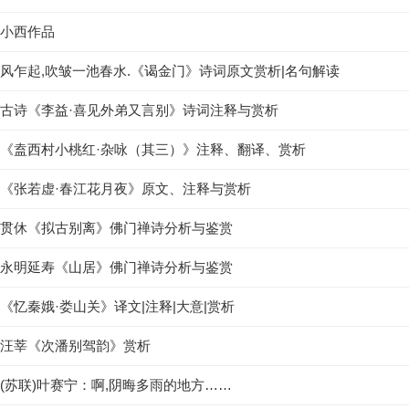
小西作品
风乍起,吹皱一池春水.《谒金门》诗词原文赏析|名句解读
古诗《李益·喜见外弟又言别》诗词注释与赏析
《盍西村小桃红·杂咏（其三）》注释、翻译、赏析
《张若虚·春江花月夜》原文、注释与赏析
贯休《拟古别离》佛门禅诗分析与鉴赏
永明延寿《山居》佛门禅诗分析与鉴赏
《忆秦娥·娄山关》译文|注释|大意|赏析
汪莘《次潘别驾韵》赏析
(苏联)叶赛宁：啊,阴晦多雨的地方……