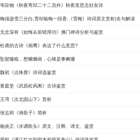
韦应物《秋夜寄邱二十二员外》秋夜里思念好友诗
梅须逊雪三分白,雪却输梅一段香.《雪梅》诗词原文赏析|名句解读
无念深有《始悔从前错用功》佛门禅诗分析与鉴赏
杜甫的古诗《画鹰》表达了什么意思?
坠髻慵梳，愁蛾懒画，心绪是事阑珊
魏初《点绛唇》诗词选鉴赏
黄庭坚《武昌松风阁》古诗鉴赏
王湾《次北固山下》赏析
张志和《渔歌子》简析
杨炎正《水调歌头》原文、注释、译文、鉴赏
周权《满江红次韵邵本初登富春山》诗词选鉴赏