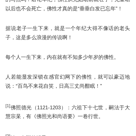
以后也不会死亡，佛性才真的是“垂垂白发已忘年”！
据说
老子
一生下来，就是一个年纪大得不像话的老头
子，这是多么浪漫的传说啊！
每个人一生下来，内在就有不知多少年岁的佛性。
人若能显发深锁在感官幻网下的佛性，就可以豪迈地
说：“百鸟不来花自笑，日高三丈尚酣眠！”
[1]
佛照德光（1121-1203）：六祖下十七世，嗣法于大
慧宗杲，有《佛照光和尚语要》一卷行世。