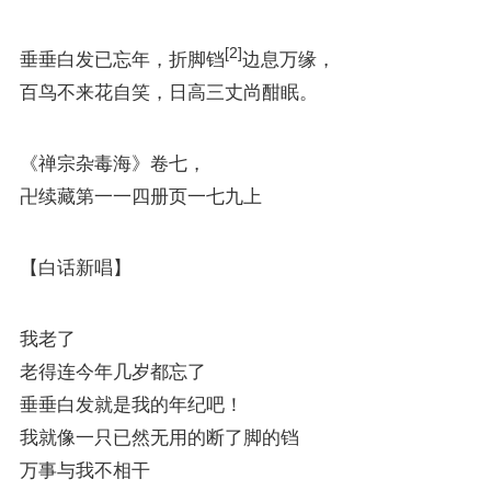
[2]
垂垂白发已忘年，折脚铛
边息万缘，
百鸟不来花自笑，日高三丈尚酣眠。
《禅宗杂毒海》卷七，
卍续藏第一一四册页一七九上
【白话新唱】
我老了
老得连今年几岁都忘了
垂垂白发就是我的年纪吧！
我就像一只已然无用的断了脚的铛
万事与我不相干