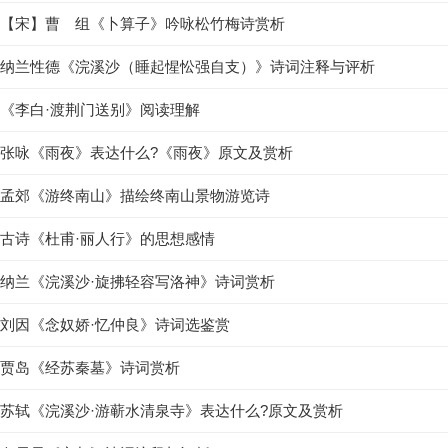
【宋】曹 组《卜算子》吟咏松竹梅诗赏析
纳兰性德《浣溪沙（睡起惺忪强自支）》诗词注释与评析
《李白·渡荆门送别》阅读理解
张咏《雨夜》表达什么?《雨夜》原文及赏析
孟郊《游终南山》描绘终南山景物游览诗
古诗《杜甫·丽人行》的思想感情
纳兰《浣溪沙·旋拂轻容写洛神》诗词赏析
刘因《念奴娇·忆仲良》诗词选鉴赏
贾岛《经苏秦墓》诗词赏析
苏轼《浣溪沙·游蕲水清泉寺》表达什么?原文及赏析