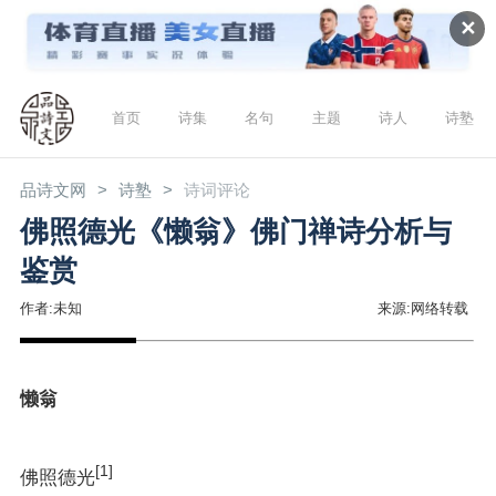
✕
首页
诗集
名句
主题
诗人
诗塾
品诗文网
诗塾
诗词评论
佛照德光《懒翁》佛门禅诗分析与
鉴赏
作者:未知
来源:网络转载
懒翁
[1]
佛照德光