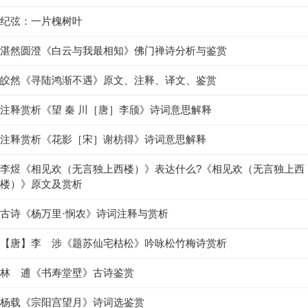
纪弦：一片槐树叶
湛然圆澄《白云与我最相知》佛门禅诗分析与鉴赏
皎然《寻陆鸿渐不遇》原文、注释、译文、鉴赏
注释赏析《望 秦 川［唐］李颀》诗词意思解释
注释赏析《花影［宋］谢枋得》诗词意思解释
李煜《相见欢（无言独上西楼）》表达什么?《相见欢（无言独上西
楼）》原文及赏析
古诗《杨万里·悯农》诗词注释与赏析
【唐】李 涉《题苏仙宅枯松》吟咏松竹梅诗赏析
林 逋《书寿堂壁》古诗鉴赏
杨载《宗阳宫望月》诗词选鉴赏