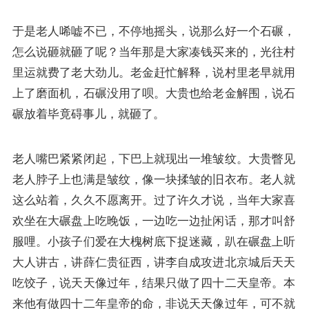
于是老人唏嘘不已，不停地摇头，说那么好一个石碾，
怎么说砸就砸了呢？当年那是大家凑钱买来的，光往村
里运就费了老大劲儿。老金赶忙解释，说村里老早就用
上了磨面机，石碾没用了呗。大贵也给老金解围，说石
碾放着毕竟碍事儿，就砸了。
老人嘴巴紧紧闭起，下巴上就现出一堆皱纹。大贵瞥见
老人脖子上也满是皱纹，像一块揉皱的旧衣布。老人就
这么站着，久久不愿离开。过了许久才说，当年大家喜
欢坐在大碾盘上吃晚饭，一边吃一边扯闲话，那才叫舒
服哩。小孩子们爱在大槐树底下捉迷藏，趴在碾盘上听
大人讲古，讲薛仁贵征西，讲李自成攻进北京城后天天
吃饺子，说天天像过年，结果只做了四十二天皇帝。本
来他有做四十二年皇帝的命，非说天天像过年，可不就