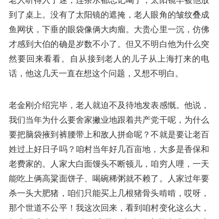
老人听得入了迷，连茶水都忘记喝了，太阳镜早被他放
到了桌上。没有了太阳镜的遮掩，老人眼角的皱纹叠成
鱼网状，下垂的眼袋像俩大肉瘤。大贵心里一沉，仿佛
才感到大伯的确是岁数不小了。但又不明白他为什么突
然要回来看看。自从接到老人的儿子从上海打来的电
话，他这几天一直在想这个问题，又想不明白。
老金刚介绍完毕，老人就迫不及待地发表感慨。他说，
我们当年为什么要舍家撇业地跟着共产党干呢，为什么
要把脑袋掖到裤腰带上和敌人拼命呢？不就是要让老百
姓过上好日子吗？咱村当年好几百亩地，大多是香保和
老费家的。人家大白面馒头不断顿儿，咱穷人哩，一天
能吃上俩高粱面饼子、喝碗稀粥就不赖了。人家过年要
杀一头大肥猪，咱们只能买上几根猪骨头啃啃，哎呀，
那个世道不公平！我这次回来，看到咱村变化这么大，