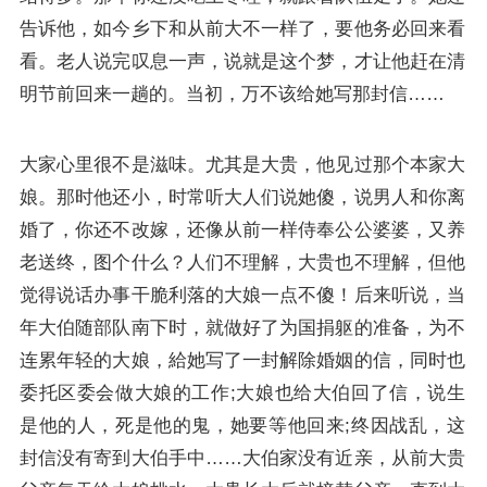
告诉他，如今乡下和从前大不一样了，要他务必回来看
看。老人说完叹息一声，说就是这个梦，才让他赶在清
明节前回来一趟的。当初，万不该给她写那封信……
大家心里很不是滋味。尤其是大贵，他见过那个本家大
娘。那时他还小，时常听大人们说她傻，说男人和你离
婚了，你还不改嫁，还像从前一样侍奉公公婆婆，又养
老送终，图个什么？人们不理解，大贵也不理解，但他
觉得说话办事干脆利落的大娘一点不傻！后来听说，当
年大伯随部队南下时，就做好了为国捐躯的准备，为不
连累年轻的大娘，給她写了一封解除婚姻的信，同时也
委托区委会做大娘的工作;大娘也给大伯回了信，说生
是他的人，死是他的鬼，她要等他回来;终因战乱，这
封信没有寄到大伯手中……大伯家没有近亲，从前大贵