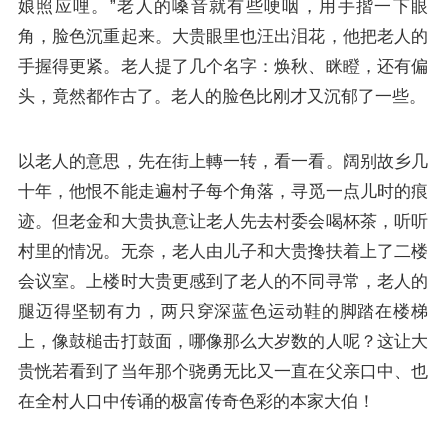
娘照应哩。”老人的嗓音就有些哽咽，用手揩一下眼
角，脸色沉重起来。大贵眼里也汪出泪花，他把老人的
手握得更紧。老人提了几个名字：焕秋、眯瞪，还有偏
头，竟然都作古了。老人的脸色比刚才又沉郁了一些。
以老人的意思，先在街上轉一转，看一看。阔别故乡几
十年，他恨不能走遍村子每个角落，寻觅一点儿时的痕
迹。但老金和大贵执意让老人先去村委会喝杯茶，听听
村里的情况。无奈，老人由儿子和大贵搀扶着上了二楼
会议室。上楼时大贵更感到了老人的不同寻常，老人的
腿迈得坚韧有力，两只穿深蓝色运动鞋的脚踏在楼梯
上，像鼓槌击打鼓面，哪像那么大岁数的人呢？这让大
贵恍若看到了当年那个骁勇无比又一直在父亲口中、也
在全村人口中传诵的极富传奇色彩的本家大伯！