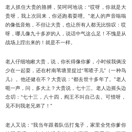
老人抓住大贵的胳膊，笑呵呵地说：“哎呀，你就是大
贵呀，我上次回来，你还跑着耍哩。”老人的声音嗡嗡
的像低音炮，不但让大贵，也让所有人都无比惊叹：哎
呀，哪儿像九十多岁的人，说话中气这么足！不愧是从
战场上蹚出来的！就是不一样。
老人仔细地瞅大贵，说，你长得像你爹，小时候我俩没
少在一起耍，还在村南苇塘里捉过“苇喳子儿”（一种鸟
儿）。他还健在不？大贵说：“都去世十多年了。”老人
呃一声，问，多大上？大贵说，七十三。老人边摇头边
念叨：“七十三，八十四，阎王不叫自己去。可惜呀，
见不到我老兄弟了！”
老人又说：“我当年跟着队伍打鬼子，家里全凭你爹你