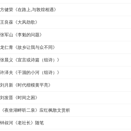
方健荣《在路上,与敦煌相遇》
王良葆《大风劲歌》
张军山《李魁的问题》
龙仁青《故乡让我与众不同》
张晨义《宣言或诗篇（组诗）》
许泽夫《干涸的小河（组诗）》
刘月新《时代楷模黄平亮》
刘发晋《时间之困》
《夜坐湖畔听二泉》应红枫散文赏析
钟叔河《老社长》随笔