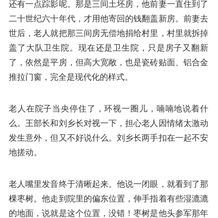
还有一点踪影呢。那是三间土坯房，他前妻一直住到了
二十世纪六十年代，才用他寄回的钱翻盖新房。前妻去
世后，老人就把那三间房无偿地捐给村里，村里就拆掉
盖了大队卫生院。现在还是卫生院，只是房子又翻新
了，依然是平房，但高大宽敞，也是瓷砖贴面、铝合金
推拉门窗，完全是现代化的样式。
老人在院子当央停住了，环视一圈儿，喃喃地说着什
么。王部长和刘乡长对视一下，担心老人因情绪太激动
发生意外，但又不好说什么。刘乡长两手扣在一起不安
地搓动。
老人嘴里发音终于清晰起来。他说一闭眼，就看到了那
棵枣树。他走到院里的偏东位置，伸手指着有些湿漉漉
的地面，说就是这个位置，没错！枣树是他头参军那年