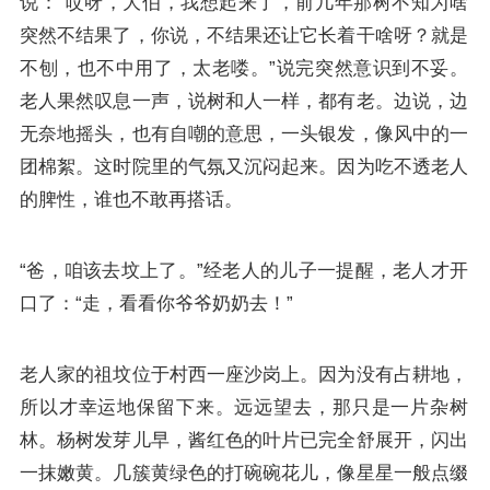
说：“哎呀，大伯，我想起来了，前几年那树不知为啥
突然不结果了，你说，不结果还让它长着干啥呀？就是
不刨，也不中用了，太老喽。”说完突然意识到不妥。
老人果然叹息一声，说树和人一样，都有老。边说，边
无奈地摇头，也有自嘲的意思，一头银发，像风中的一
团棉絮。这时院里的气氛又沉闷起来。因为吃不透老人
的脾性，谁也不敢再搭话。
“爸，咱该去坟上了。”经老人的儿子一提醒，老人才开
口了：“走，看看你爷爷奶奶去！”
老人家的祖坟位于村西一座沙岗上。因为没有占耕地，
所以才幸运地保留下来。远远望去，那只是一片杂树
林。杨树发芽儿早，酱红色的叶片已完全舒展开，闪出
一抹嫩黄。几簇黄绿色的打碗碗花儿，像星星一般点缀