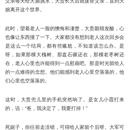
父亲每天给大娘挑水，大贵长大后就接替父亲，直到大
娘离开这个世界。
此时，望着老人一脸的懊悔和凄楚，大贵眼睛发酸，心
也像让东西撞了一下。大家都没有想到老人这次回乡会
是这么一个结局，都有些尴尬，不知道该怎么办。是
呀，如果那棵大槐树、那盘石碾还在，那棵老枣树还
在，老人心里也许能得到一点慰藉吧。那是时光留给人
的一点难得的念想。他们能感到老人心里空落落的，他
们心里也空落落的。
这时，大贵兜儿里的手机突然响了。是女儿小霞打来
的，说：“爸，我决定了，我要打掉！”
死妮子，你往前走没错，可得给人家留个后呀。大军可