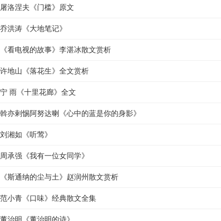
屠洛涅夫《门槛》原文
乔洪涛《大地笔记》
《看电视的故事》李湛冰散文赏析
许地山《落花生》全文赏析
宁 雨《十里花廊》全文
斡亦剌惕阿努达喇《心中的蓝是你的身影》
刘湘如《听莺》
周承强《我有一位女同学》
《斯通纳的尘与土》赵润州散文赏析
范小青《口味》经典散文全集
董治明《董治明的诗》