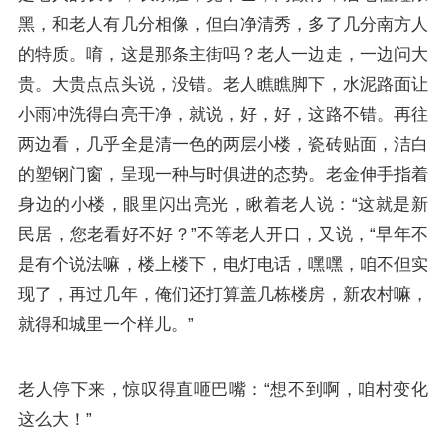
黑，和老人有几分相像，但白净清秀，多了几分南方人
的特质。唷，这是那条主街吗？老人一边走，一边问大
贵。大贵点点头说，没错。老人瞧瞧脚下，水泥路面让
小雨冲洗得白亮干净，就说，好，好，这路不错。再往
两边看，几乎全是清一色的两层小楼，瓷砖贴面，洁白
的塑钢门窗，呈现一种与时俱进的态势。老金伸手指着
身边的小楼，眼里闪出亮光，瞅着老人说：“这就是新
民居，您老看好不好？”不等老人开口，又说，“早年不
是有个说法嘛，楼上楼下，电灯电话，嘿嘿，咱不但实
现了，再过几年，俺们还打算盖几栋楼房，新农村嘛，
就得和城里一个样儿。”
老人停下来，惊叹得直咂巴嘴：“想不到啊，咱村变化
这么大！”