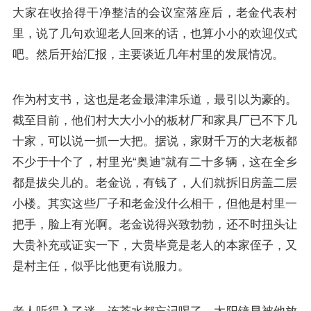
大家在收拾得干净整洁的会议室落座后，老金代表村
里，说了几句欢迎老人回来的话，也算小小的欢迎仪式
吧。然后开始汇报，主要谈近几年村里的发展情况。
作为村支书，这也是老金最津津乐道，最引以为豪的。
截至目前，他们村大大小小的板材厂和家具厂已不下几
十家，可以说一抓一大把。据说，家财千万的大老板都
不少于十个了，村里光“奥迪”就有二十多辆，这在全乡
都是拔尖儿的。老金说，有钱了，人们就拆旧房盖二层
小楼。其实这些厂子和老金没什么相干，但他是村里一
把手，脸上有光啊。老金说得兴致勃勃，还不时扭头让
大贵补充或证实一下，大贵毕竟是老人的本家侄子，又
是村主任，似乎比他更有说服力。