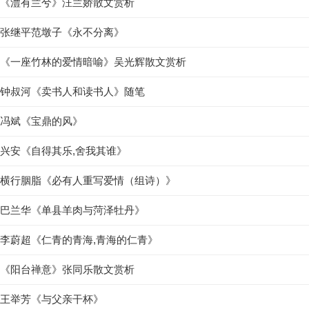
《澧有兰兮》汪兰娇散文赏析
张继平范墩子《永不分离》
《一座竹林的爱情暗喻》吴光辉散文赏析
钟叔河《卖书人和读书人》随笔
冯斌《宝鼎的风》
兴安《自得其乐,舍我其谁》
横行胭脂《必有人重写爱情（组诗）》
巴兰华《单县羊肉与菏泽牡丹》
李蔚超《仁青的青海,青海的仁青》
《阳台禅意》张同乐散文赏析
王举芳《与父亲干杯》