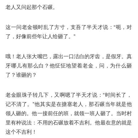
老人又问起那个石碾。
这一问老金顿时乱了方寸，支吾了半天才说：“呃，对
了，好像前些年让人给砸了。”
哦！老人张大嘴巴，露出一口洁白的牙齿，是假牙。真
牙哪儿有那么白？他怔怔地望着老金，问，为什么砸
了？谁砸的？
老金眼珠子转几下，又啊嗯了半天才说：“时间长了，
记不清了。”他其实是在搪塞老人，那石碾当年就是他
领人砸的。他一接前任的班，就领一班人砸了。当时村
里有种说法：不用的石碾放着不吉利。他最在意的就是
这个不吉利！