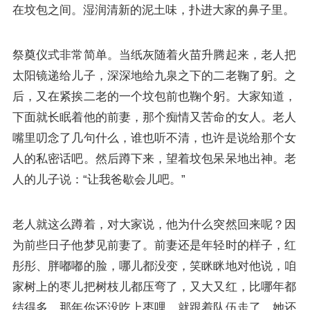
在坟包之间。湿润清新的泥土味，扑进大家的鼻子里。
祭奠仪式非常简单。当纸灰随着火苗升腾起来，老人把
太阳镜递给儿子，深深地给九泉之下的二老鞠了躬。之
后，又在紧挨二老的一个坟包前也鞠个躬。大家知道，
下面就长眠着他的前妻，那个痴情又苦命的女人。老人
嘴里叨念了几句什么，谁也听不清，也许是说给那个女
人的私密话吧。然后蹲下来，望着坟包呆呆地出神。老
人的儿子说：“让我爸歇会儿吧。”
老人就这么蹲着，对大家说，他为什么突然回来呢？因
为前些日子他梦见前妻了。前妻还是年轻时的样子，红
彤彤、胖嘟嘟的脸，哪儿都没变，笑眯眯地对他说，咱
家树上的枣儿把树枝儿都压弯了，又大又红，比哪年都
结得多。那年你还没吃上枣哩，就跟着队伍走了。她还