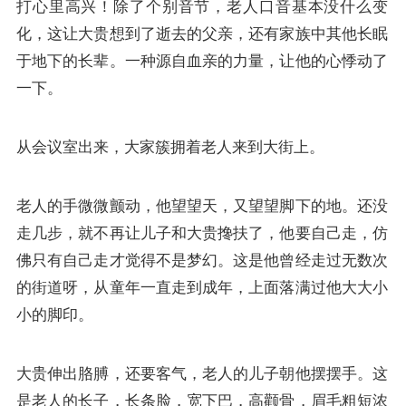
打心里高兴！除了个别音节，老人口音基本没什么变
化，这让大贵想到了逝去的父亲，还有家族中其他长眠
于地下的长辈。一种源自血亲的力量，让他的心悸动了
一下。
从会议室出来，大家簇拥着老人来到大街上。
老人的手微微颤动，他望望天，又望望脚下的地。还没
走几步，就不再让儿子和大贵搀扶了，他要自己走，仿
佛只有自己走才觉得不是梦幻。这是他曾经走过无数次
的街道呀，从童年一直走到成年，上面落满过他大大小
小的脚印。
大贵伸出胳膊，还要客气，老人的儿子朝他摆摆手。这
是老人的长子，长条脸，宽下巴，高颧骨，眉毛粗短浓