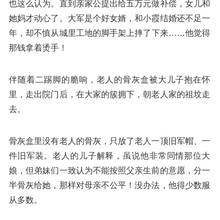
也这么认为。直到亲家公提出给五万元做补偿，女儿和
她妈才动心了。大军是个好女婿，和小霞结婚还不足一
年，却不慎从城里工地的脚手架上摔了下来……他觉得
那钱拿着烫手！
伴随着二踢脚的脆响，老人的骨灰盒被大儿子抱在怀
里，走出院门后，在大家的簇拥下，朝老人家的祖坟走
去。
骨灰盒里没有老人的骨灰，只放了老人一顶旧军帽、一
件旧军装。老人的儿子解释，虽说他非常同情那位大
娘，但弟妹们一致认为不能按照父亲生前的意愿，分一
半骨灰给她，那样对母亲不公平！没办法，他得少数服
从多数。