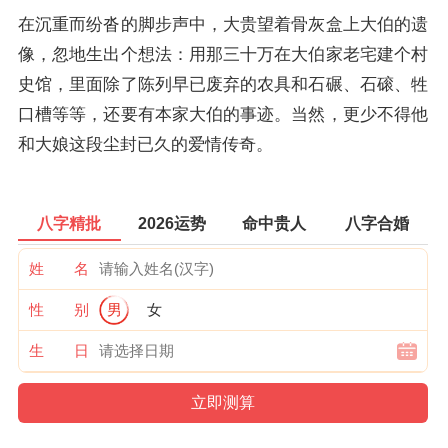
在沉重而纷沓的脚步声中，大贵望着骨灰盒上大伯的遗
像，忽地生出个想法：用那三十万在大伯家老宅建个村
史馆，里面除了陈列早已废弃的农具和石碾、石磙、牲
口槽等等，还要有本家大伯的事迹。当然，更少不得他
和大娘这段尘封已久的爱情传奇。
八字精批
2026运势
命中贵人
八字合婚
姓 名
性 别
男
女
生 日