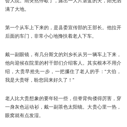
会大院。雨突然停歇了，露出一大片湛蓝的天，阳光洒
满了大地。
第一个从车上下来的，是县委宣传部的王部长。他拉开
后面的车门，非常小心地搀扶着老人下车。
戴一副眼镜，有几分斯文的刘乡长从另一辆车上下来，
他向迎候在院里的村干部们介绍客人。其实根本不用介
绍，大贵早抢先一步，一把攥住了老人的手：“大伯，
我是大贵呀，盼您回来好久了！”
老人比大贵想象的要年轻一些，但脊背佝偻得厉害，穿
一身灰色运动衫，戴一副茶色太阳镜。大贵心里一热，
眼窝就有点发湿。