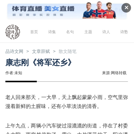
✕
首页
诗集
名句
主题
诗人
诗塾
品诗文网
文章辞赋
散文随笔
康志刚《将军还乡》
作者:未知
来源:网络转载
老人回来那天，一大早，天上飘起蒙蒙小雨，空气里弥
漫着新鲜的土腥味，还有小草淡淡的清香。
上午九点，两辆小汽车驶过湿漉漉的街道，停在了村委