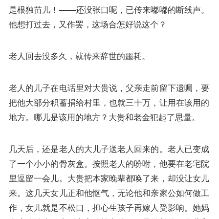
是根独苗儿！——还没张口呢，已传来嘟嘟的断线声。
他想打过去，又作罢，这场合怎好说这个？
老人回去没多久，就传来辞世的噩耗。
老人的儿子在电话里对大贵说，父亲走前留下遗嘱，要
把他大部分积蓄捐给村里，也就三十万，让用在该用的
地方。哪儿是该用的地方？大贵和老金犯起了思量。
几天后，还是老人的大儿子送老人回来的。老人已变成
了一个小小的骨灰盒。按照老人的吩咐，他要在老宅院
里逗留一会儿。大贵把本家晚辈都唤了来，却没让女儿
来。这几天女儿正和他怄气，无论他和亲家公如何做工
作，女儿就是不松口，担心生孩子再嫁人受影响。她妈