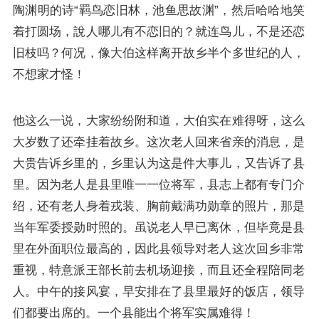
陶渊明
的诗“羁鸟恋旧林，池鱼思故渊”，然后哈哈地笑
着打圆场，說人哪儿有不恋旧的？就连鸟儿，不是还恋
旧枝吗？何况，像大伯这样离开故乡半个多世纪的人，
不想家才怪！
他这么一说，大家纷纷附和道，大伯实在难得呀，这么
大岁数了还牵挂着故乡。这次老人回来省亲的消息，是
大贵告诉乡里的，乡里认为这是件大事儿，又告诉了县
里。因为老人是县里唯一一位将军，县志上都有专门介
绍，还有老人身着戎装、胸前戴满功勋章的照片，那是
当年军委授勋时照的。虽说老人早已离休，但毕竟是县
里在外面职位最高的，因此县领导对老人这次回乡非常
重视，特意派王部长前去机场迎接，而且还全程陪同老
人。中午的接风宴，早安排在了县里最好的饭店，领导
们都要出席的。一个县能出个将军实属难得！