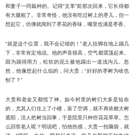
和妻子一同栽种的。记得“文革”前那次回来，它长得都
有大腿粗了。非常奇怪，他没有吃过树上的枣儿，但一
想起它，仿佛就闻到了枣花的香味，嘴里也满是枣香。
“就是这个位置，我不会记错的！”老人抬脚在地上踢几
下，非常肯定地说。他的声音很高，空气都震荡起来。
因为踢得用力，松软的泥土被他踢出一道浅沟儿。忽
然，他像想起什么似的，问大贵：“好好的枣树为啥也
刨了？”
大贵和老金又都慌了神。如今村里的树们大多是短命
的，尤其人们住上了小楼，装了空调，就不再依赖大树
遮阳，没人把树当回事，于是院里只种些花花草草。怎
么回答老人呢？明说吧，怕他伤感，大贵一拍脑袋，就