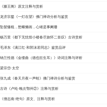
《滕王阁》原文注释与赏析
龙济宗鍪《一灯在望》佛门禅诗分析与鉴赏
坠髻慵梳，愁蛾懒画，心绪是事阑珊
杨万里《都下无忧馆小楼春尽旅怀二首叹》古诗赏析
毛泽东《满江红·和郭沫若同志》鉴赏品评
纳兰性德《金缕曲（德也狂生耳）》诗词注释与评析
梁宗岱·太空
张九成《春天月夜一声蛙》佛门禅诗分析与鉴赏
古诗《卢纶·晚次鄂州②》注释与赏析
《僧志南·绝句》原文、注释与赏析