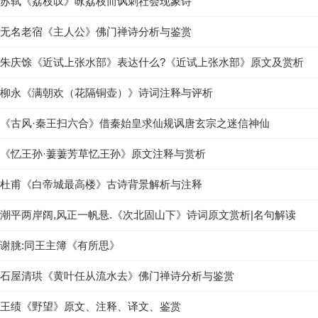
苏轼《荔枝叹》咏荔枝而讽刺社会现象诗
无名老宿《主人公》佛门禅诗分析与鉴赏
朱庆馀《近试上张水部》表达什么?《近试上张水部》原文及赏析
柳永《满朝欢（花隔铜壶）》诗词注释与评析
《古风·秦王扫六合》借秦始皇求仙规讽唐玄宗之迷信神仙
《忆王孙·萋萋芳草忆王孙》原文注释与赏析
杜甫《白帝城最高楼》古诗背景解析与注释
潮平两岸阔,风正一帆悬.《次北固山下》诗词原文赏析|名句解读
谢朓:同王主簿《有所思》
石屋清珙《黄叶任从流水去》佛门禅诗分析与鉴赏
王绩《野望》原文、注释、译文、鉴赏