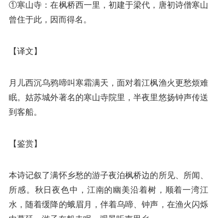
①寒山寺：在枫桥西一里，初建于梁代，唐初诗僧寒山
曾住于此，因而得名。
【译文】
月儿西沉乌鸦啼叫寒霜满天，面对着江枫渔火更愁烦难
眠。姑苏城外著名的寒山寺院里，半夜里悠扬钟声传送
到客船。
【鉴赏】
本诗记叙了满怀乡愁的游子夜泊枫桥边的所见、所闻、
所感。秋日夜色中，江南的幽美沿着树，顺着一湾江
水，随着缓降的蛾眉月，伴着乌啼、钟声，在渔火闪烁