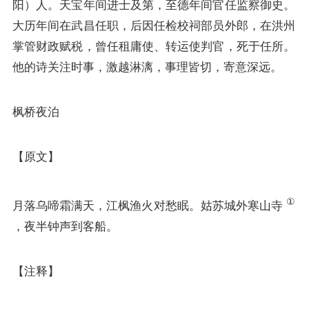
阳）人。天宝年间进士及第，至德年间官任监察御史。
大历年间在武昌任职，后因任检校祠部员外郎，在洪州
掌管财政赋税，曾任租庸使、转运使判官，死于任所。
他的诗关注时事，激越淋漓，事理皆切，寄意深远。
枫桥夜泊
【原文】
①
月落乌啼霜满天，江枫渔火对愁眠。姑苏城外寒山寺
，夜半钟声到客船。
【注释】