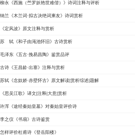
柳永《西施（苎罗妖艳世难偕）》诗词注释与评析
纳兰《木兰词·拟古决绝词柬友》诗词赏析
《定风波》原文注释与赏析
苏 轼《和子由渑池怀旧》古诗赏析
毛泽东《五古·挽易昌陶》鉴赏品评
古诗《王昌龄·出塞》注释与赏析
苏轼《念奴娇·赤壁怀古》原文解读|赏析综述|题解
《思吴江歌》译文|注释|大意|赏析
许浑《途经秦始皇墓》对秦始皇评价诗
李之仪《书扇》古诗鉴赏
怎样评价杜甫诗《登岳阳楼》