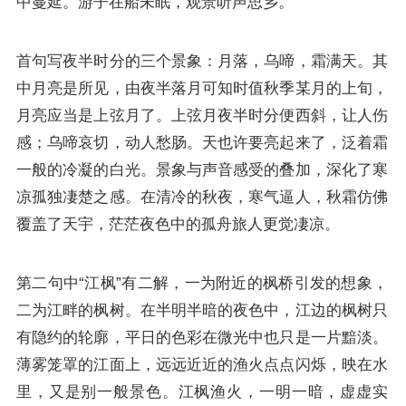
中蔓延。游子在船未眠，观景听声思乡。
首句写夜半时分的三个景象：月落，乌啼，霜满天。其
中月亮是所见，由夜半落月可知时值秋季某月的上旬，
月亮应当是上弦月了。上弦月夜半时分便西斜，让人伤
感；乌啼哀切，动人愁肠。天也许要亮起来了，泛着霜
一般的冷凝的白光。景象与声音感受的叠加，深化了寒
凉孤独凄楚之感。在清冷的秋夜，寒气逼人，秋霜仿佛
覆盖了天宇，茫茫夜色中的孤舟旅人更觉凄凉。
第二句中“江枫”有二解，一为附近的枫桥引发的想象，
二为江畔的枫树。在半明半暗的夜色中，江边的枫树只
有隐约的轮廓，平日的色彩在微光中也只是一片黯淡。
薄雾笼罩的江面上，远远近近的渔火点点闪烁，映在水
里，又是别一般景色。江枫渔火，一明一暗，虚虚实