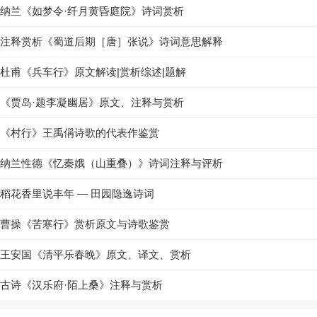
纳兰《如梦令·纤月黄昏庭院》诗词赏析
注释赏析《蜀道后期［唐］张说》诗词意思解释
杜甫《兵车行》原文解读|赏析综述|题解
《贾岛·题李凝幽居》原文、注释与赏析
《村行》王禹偁诗歌的代表作鉴赏
纳兰性德《忆秦娥（山重叠）》诗词注释与评析
稻花香里说丰年 — 田园隐逸诗词
曹操《苦寒行》赏析原文与诗歌鉴赏
王安国《清平乐春晚》原文、译文、赏析
古诗《汉乐府·陌上桑》注释与赏析