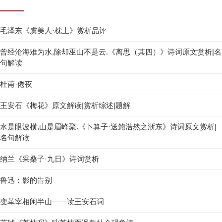
毛泽东《虞美人·枕上》赏析品评
曾经沧海难为水,除却巫山不是云.《离思（其四）》诗词原文赏析|名
句解读
杜甫·倦夜
王安石《梅花》原文解读|赏析综述|题解
水是眼波横,山是眉峰聚.《卜算子·送鲍浩然之浙东》诗词原文赏析|
名句解读
纳兰《采桑子·九日》诗词赏析
鲁迅：影的告别
变革宰相闲半山——读王安石词