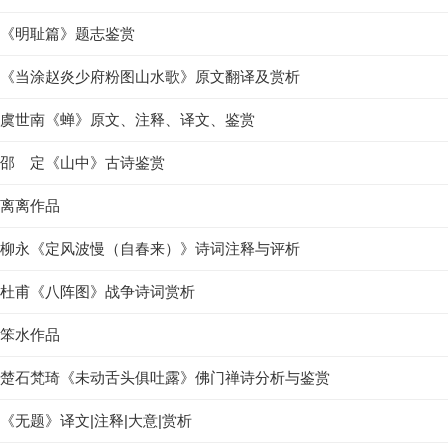
《明耻篇》题志鉴赏
《当涂赵炎少府粉图山水歌》原文翻译及赏析
虞世南《蝉》原文、注释、译文、鉴赏
邵 定《山中》古诗鉴赏
离离作品
柳永《定风波慢（自春来）》诗词注释与评析
杜甫《八阵图》战争诗词赏析
笨水作品
楚石梵琦《未动舌头俱吐露》佛门禅诗分析与鉴赏
《无题》译文|注释|大意|赏析