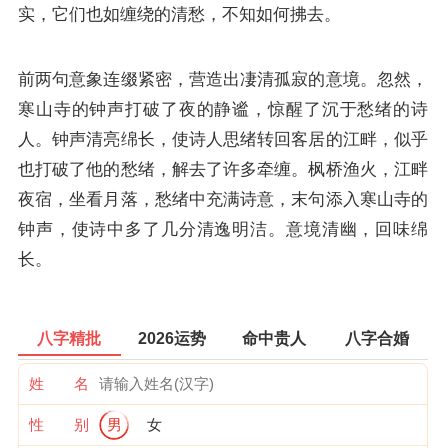
实，它们也如缠绕的清愁，不知如何拂去。
前两句意象连缀紧密，营造出凄清孤寂的意境。忽然，
寒山寺的钟声打破了夜的静谧，惊醒了沉于愁绪的诗
人。钟声清亮绵长，使诗人思绪转回客居的江畔，似乎
也打破了他的愁绪，解去了许多牵缠。枫桥渔火，江畔
夜宿，坐看月落，愁绪中充满诗意，末句添入寒山寺的
钟声，使诗中多了几分清逸明洁。意境清幽，回味绵
长。
八字精批
2026运势
命中贵人
八字合婚
姓 名
性 别
男
女