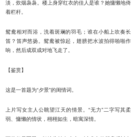
淡，炊烟袅袅。楼上身穿红衣的佳人是谁？她慵懒地倚
着栏杆。
鸳鸯相对而浴，洗着斑斓的羽毛；谁在小船上吹奏长
笛？笛声悠扬。鸳鸯被惊起，翅膀把水波拍得啪啪作
响，然后成双成对地飞走了。
【鉴赏】
这是一首题为“夕景”的闺情词。
上片写女主人公眺望江天的情景。“无力”二字写其柔
弱、慵懒的情状，栩栩如生，暗寓深情。