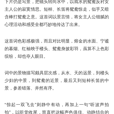
下片仍是写景，把镜头转向水中，以戏水的鸳鸯反衬女
主人公的寂寞情思。短棹、长笛将鸳鸯惊走，似乎又暗
含棒打鸳鸯之意。这首词以景言情，将女主人公细腻的
心理活动和感受全都巧妙地传达了出来。
这首词色彩感极强，而且对比明显，熔金的水面、宁谧
的暮烟、红袖映于楼头、鸳鸯身披彩羽，虽算不上色彩
缤纷，却也夺人眼目。
词中的景物描写颇具层次感，从水、天的远景，到楼头
少妇的中景，到鸳鸯的近景，最后又到短棹长笛的中
景，参差错落、井然有序。
“惊起一双飞去”则静中有动，再加上一句“听波声拍
拍”，以听觉收尾，简直把这幅声色俱佳、动静结合的