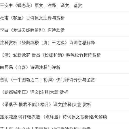
王安中《蝶恋花》原文、注释、译文、鉴赏
杜甫《客至》古诗原文注释与赏析
李白《梦游天姥吟留别》唐诗欣赏
注释赏析《登鹳鹊楼［唐］王之涣》诗词意思解释
【清】爱新觉罗·晋昌《松棚和韵》吟咏松竹梅诗赏析
白居易《自喜》诗词注释与评析
普明《十牛图颂之二：初调》佛门禅诗分析与鉴赏
《题都城南庄》译文|注释|大意|赏析
《采桑子·恨君不似江楼月》译文|注释|大意|赏析
露浓花瘦,薄汗轻衣透.《点绛唇》诗词原文赏析|名句解读