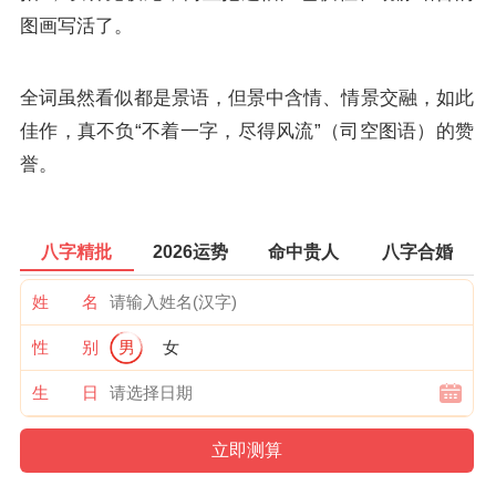
图画写活了。
全词虽然看似都是景语，但景中含情、情景交融，如此
佳作，真不负“不着一字，尽得风流”（司空图语）的赞
誉。
八字精批
2026运势
命中贵人
八字合婚
姓 名
性 别
男
女
生 日