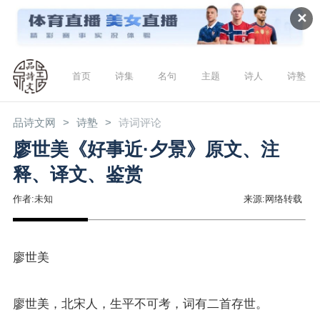
✕
首页
诗集
名句
主题
诗人
诗塾
品诗文网
诗塾
诗词评论
廖世美《好事近·夕景》原文、注
释、译文、鉴赏
作者:未知
来源:网络转载
廖世美
廖世美，北宋人，生平不可考，词有二首存世。