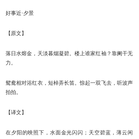
好事近·夕景
【原文】
落日水熔金，天淡暮烟凝碧。楼上谁家红袖？靠阑干无
力。
鸳鸯相对浴红衣，短棹弄长笛。惊起一双飞去，听波声
拍拍。
【译文】
在夕阳的映照下，水面金光闪闪；天空碧蓝，薄云闲