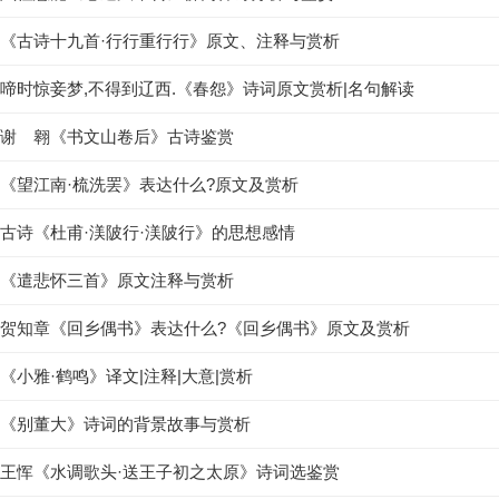
《古诗十九首·行行重行行》原文、注释与赏析
啼时惊妾梦,不得到辽西.《春怨》诗词原文赏析|名句解读
谢 翱《书文山卷后》古诗鉴赏
《望江南·梳洗罢》表达什么?原文及赏析
古诗《杜甫·渼陂行·渼陂行》的思想感情
《遣悲怀三首》原文注释与赏析
贺知章《回乡偶书》表达什么?《回乡偶书》原文及赏析
《小雅·鹤鸣》译文|注释|大意|赏析
《别董大》诗词的背景故事与赏析
王恽《水调歌头·送王子初之太原》诗词选鉴赏