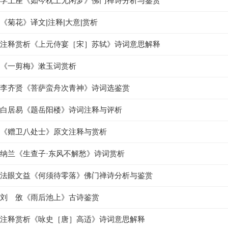
孚上座《如今枕上无闲梦》佛门禅诗分析与鉴赏
《菊花》译文|注释|大意|赏析
注释赏析《上元侍宴［宋］苏轼》诗词意思解释
《一剪梅》漱玉词赏析
李齐贤《菩萨蛮舟次青神》诗词选鉴赏
白居易《题岳阳楼》诗词注释与评析
《赠卫八处士》原文注释与赏析
纳兰《生查子·东风不解愁》诗词赏析
法眼文益《何须待零落》佛门禅诗分析与鉴赏
刘 攽《雨后池上》古诗鉴赏
注释赏析《咏史［唐］高适》诗词意思解释