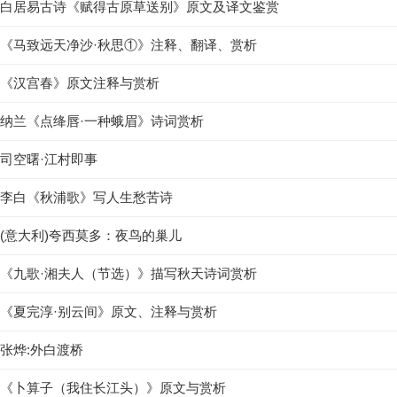
白居易古诗《赋得古原草送别》原文及译文鉴赏
《马致远天净沙·秋思①》注释、翻译、赏析
《汉宫春》原文注释与赏析
纳兰《点绛唇·一种蛾眉》诗词赏析
司空曙·江村即事
李白《秋浦歌》写人生愁苦诗
(意大利)夸西莫多：夜鸟的巢儿
《九歌·湘夫人（节选）》描写秋天诗词赏析
《夏完淳·别云间》原文、注释与赏析
张烨:外白渡桥
《卜算子（我住长江头）》原文与赏析