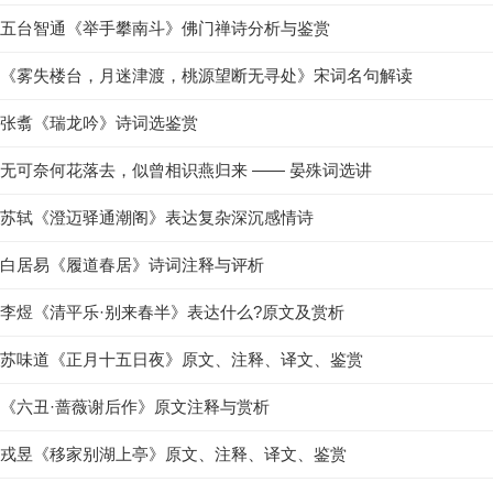
五台智通《举手攀南斗》佛门禅诗分析与鉴赏
《雾失楼台，月迷津渡，桃源望断无寻处》宋词名句解读
张翥《瑞龙吟》诗词选鉴赏
无可奈何花落去，似曾相识燕归来 —— 晏殊词选讲
苏轼《澄迈驿通潮阁》表达复杂深沉感情诗
白居易《履道春居》诗词注释与评析
李煜《清平乐·别来春半》表达什么?原文及赏析
苏味道《正月十五日夜》原文、注释、译文、鉴赏
《六丑·蔷薇谢后作》原文注释与赏析
戎昱《移家别湖上亭》原文、注释、译文、鉴赏