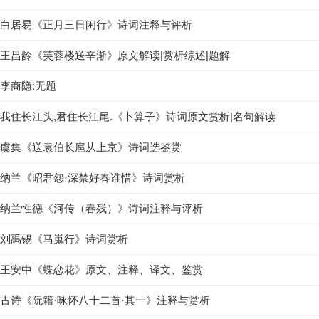
白居易《正月三日闲行》诗词注释与评析
王昌龄《芙蓉楼送辛渐》原文解读|赏析综述|题解
李商隐:无题
我住长江头,君住长江尾.《卜算子》诗词原文赏析|名句解读
虞集《送袁伯长扈从上京》诗词选鉴赏
纳兰《昭君怨·深禁好春谁惜》诗词赏析
纳兰性德《河传（春残）》诗词注释与评析
刘禹锡《马嵬行》诗词赏析
王安中《蝶恋花》原文、注释、译文、鉴赏
古诗《阮籍·咏怀八十二首·其一》注释与赏析