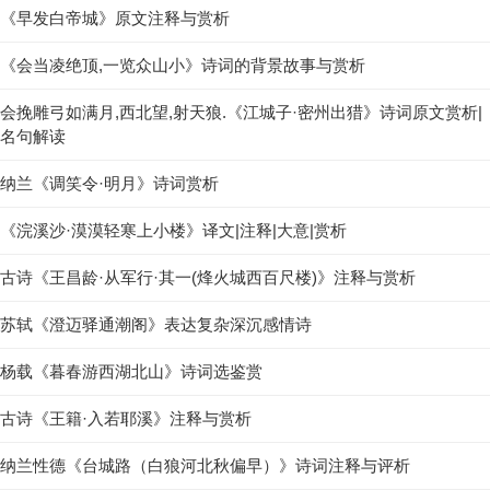
《早发白帝城》原文注释与赏析
《会当凌绝顶,一览众山小》诗词的背景故事与赏析
会挽雕弓如满月,西北望,射天狼.《江城子·密州出猎》诗词原文赏析|
名句解读
纳兰《调笑令·明月》诗词赏析
《浣溪沙·漠漠轻寒上小楼》译文|注释|大意|赏析
古诗《王昌龄·从军行·其一(烽火城西百尺楼)》注释与赏析
苏轼《澄迈驿通潮阁》表达复杂深沉感情诗
杨载《暮春游西湖北山》诗词选鉴赏
古诗《王籍·入若耶溪》注释与赏析
纳兰性德《台城路（白狼河北秋偏早）》诗词注释与评析