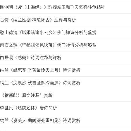
陶渊明《读〈山海经〉》歌颂精卫和刑天坚强斗争精神
古诗《纳兰性德·秣陵怀古》注释与赏析
憨山德清《脚跟踏遍水云乡》佛门禅诗分析与鉴赏
南石文琇《壁黏祖偈风吹落》佛门禅诗分析与鉴赏
白居易《感鹤》诗词注释与评析
纳兰《蝶恋花·辛苦最怜天上月》诗词赏析
纳兰《浣溪沙·残雪凝辉冷画屏》诗词赏析
《贺新郎》原文注释与赏析
李世民《还陕述怀》唐诗简析
纳兰《虞美人·曲阑深处重相见》诗词赏析