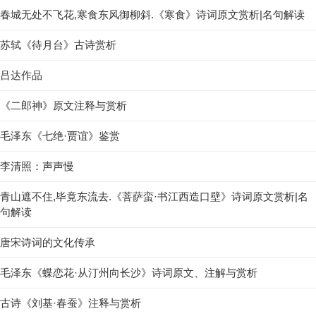
春城无处不飞花,寒食东风御柳斜.《寒食》诗词原文赏析|名句解读
苏轼《待月台》古诗赏析
吕达作品
《二郎神》原文注释与赏析
毛泽东《七绝·贾谊》鉴赏
李清照：声声慢
青山遮不住,毕竟东流去.《菩萨蛮·书江西造口壁》诗词原文赏析|名
句解读
唐宋诗词的文化传承
毛泽东《蝶恋花·从汀州向长沙》诗词原文、注解与赏析
古诗《刘基·春蚕》注释与赏析