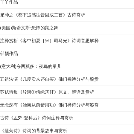
丫丫作品
晁冲之《都下追感往昔因成二首》古诗赏析
(美国)斯蒂文斯·恐怖的鼠之舞
注释赏析《客中初夏［宋］司马光》诗词意思解释
郁颜作品
(意大利)夸西莫多：夜鸟的巢儿
五祖法演《几度卖来还自买》佛门禅诗分析与鉴赏
苏轼诗集《於潜①僧绿筠轩》原文、翻译及赏析
无念深有《始悔从前错用功》佛门禅诗分析与鉴赏
古诗《孟郊·登科后》诗词注释与赏析
《题菊诗》诗词的背景故事与赏析