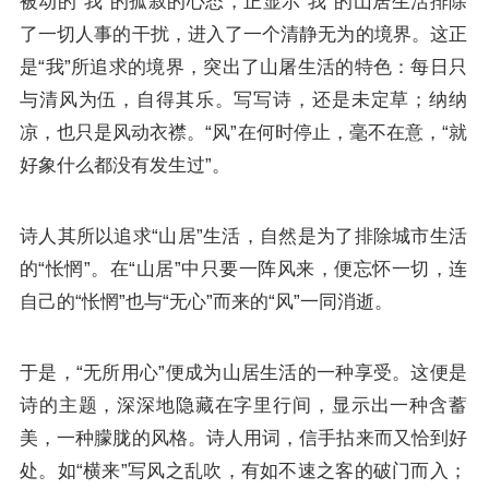
被动的“我”的孤寂的心态，正显示“我”的山居生活排除
了一切人事的干扰，进入了一个清静无为的境界。这正
是“我”所追求的境界，突出了山屠生活的特色：每日只
与清风为伍，自得其乐。写写诗，还是未定草；纳纳
凉，也只是风动衣襟。“风”在何时停止，毫不在意，“就
好象什么都没有发生过”。
诗人其所以追求“山居”生活，自然是为了排除城市生活
的“怅惘”。在“山居”中只要一阵风来，便忘怀一切，连
自己的“怅惘”也与“无心”而来的“风”一同消逝。
于是，“无所用心”便成为山居生活的一种享受。这便是
诗的主题，深深地隐藏在字里行间，显示出一种含蓄
美，一种朦胧的风格。诗人用词，信手拈来而又恰到好
处。如“横来”写风之乱吹，有如不速之客的破门而入；