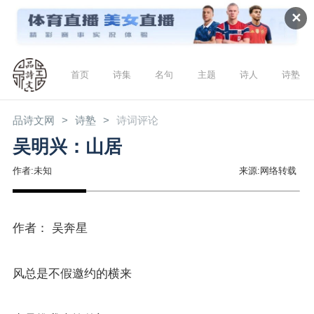
✕
首页
诗集
名句
主题
诗人
诗塾
品诗文网
诗塾
诗词评论
吴明兴：山居
作者:未知
来源:网络转载
作者： 吴奔星
风总是不假邀约的横来