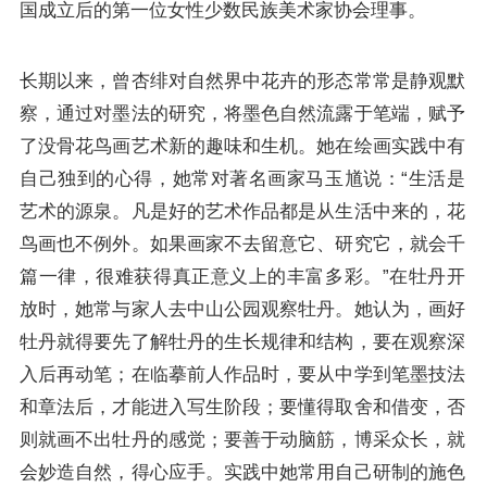
国成立后的第一位女性少数民族美术家协会理事。
长期以来，曾杏绯对自然界中花卉的形态常常是静观默
察，通过对墨法的研究，将墨色自然流露于笔端，赋予
了没骨花鸟画艺术新的趣味和生机。她在绘画实践中有
自己独到的心得，她常对著名画家马玉馗说：“生活是
艺术的源泉。凡是好的艺术作品都是从生活中来的，花
鸟画也不例外。如果画家不去留意它、研究它，就会千
篇一律，很难获得真正意义上的丰富多彩。”在牡丹开
放时，她常与家人去中山公园观察牡丹。她认为，画好
牡丹就得要先了解牡丹的生长规律和结构，要在观察深
入后再动笔；在临摹前人作品时，要从中学到笔墨技法
和章法后，才能进入写生阶段；要懂得取舍和借变，否
则就画不出牡丹的感觉；要善于动脑筋，博采众长，就
会妙造自然，得心应手。实践中她常用自己研制的施色