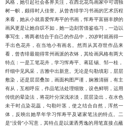
风格，她引起社会各界关注，在西北花鸟画家中可谓独
树一帜，颇得时人佳誉。从曾杏绯学习书画的艺术历程
来看，她从小就喜爱恽寿平的书画，恽寿平富丽丰腴的
画风更是让她自叹不如，她一边刻苦借鉴临习，一边以
事写生，将两者结合于自己的作品中，20岁时就画得一
手出色花卉，在当地小有画名。然而从其存世作品来
看，曾杏绯最能得常州画派的衣钵，其绘画风格有两大
特点：一是工笔花卉，学习恽寿平、蒋廷锡、邹一桂，
纤细中见风采，古雅中出新意。无论是勾勒填彩，层层
敷染，还是层层叠加，画面构图严谨，娴雅清丽，有主
有从，互相呼应，作品笔法处理细致，设色鲜明，运用
传统的晕染法，将花叶分深浅浓淡，层层染出，在水色
未干时点染花蕊，勾勒叶茎，使之结合自然，浑然一
体，反映出她早年学习恽寿平及诸家笔法的特点。二
是“没骨”小写意，其特点是以潇洒秀逸的用笔直接点蘸