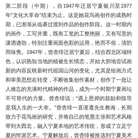
第二阶段（中期），自1947年迁居宁夏银川至1977
年“文化大革命”结束为止。这是她花鸟画创作的成熟时
期，已渐渐从临摹过渡到作品的创作阶段。这一时期内
的画作，工写并重，既有工笔的工整艳丽，又有写意的
潇洒遒劲，特别注重画面色彩的运用，艳而不俗，清韵
而味隽。1947年，曾杏绯迁居宁夏后，结合西北区域特
色，认识熟知当地的植被生长情态，开始大胆地尝试画
新的内容反映新时代祖国山河的变化，尤其是绘画方式
和审美思想在转变，不断收集创作素材，创作了一批让
人难忘的充满时代精神的作品，成为一个时期宁夏画坛
不可替代的力量。曾杏绯说：“遇上恩师的鼓励和指导
是我人生的一大幸。”曾杏绯一直谨遵先生教诲，长期
致力于花鸟画的研究，并将自己的笔墨主张和艺术风格
带到大西北，融入宁夏本地的艺术传统，形成了立足宁
夏的恽派艺术。宁夏解放后，曾杏绯被推选到宁夏美术