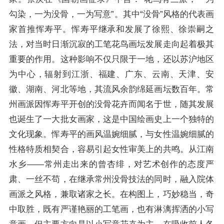
勾染，一为没骨，一为写意”。其中“没骨”风格的代表画
家首推恽寿平。恽寿平继承和发展了徐熙、徐崇嗣之
法，对当时日渐沉寂的工笔花鸟画坛发展走向起着极其
重要的作用。这种影响不仅只限于一地，还以苏沪地区
为中心，辐射到江浙、福建、广东、云南、天津、安
徽、湖南、河北等地，其流风余韵绵延画坛数百年。常
州画派因恽寿平开创的没骨花卉而闻名于世，随其发展
也诞生了一大批女画家，这是中国绘画史上一个独特的
文化现象。恽寿平的画风温婉细腻，与女性温婉细腻的
性格特质相契合，容易引起女性审美上的共鸣。从江南
水乡——常州走出来的曾杏绯，对艺术创作的态度严
肃、一丝不苟，在继承常州没骨技法的同时，融入院体
画派之风格，兼取诸家之长。在构图上，巧妙稳当，奇
中取胜，既有严谨艳丽的工笔画，也有淋漓挥洒的小写