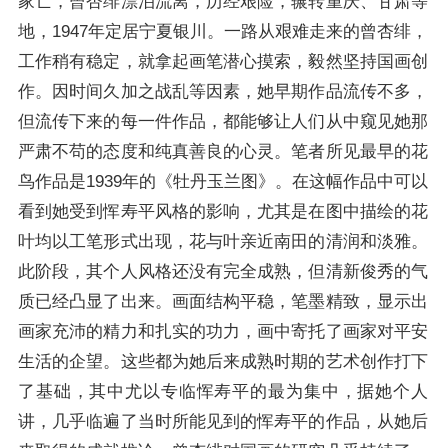
家亡，曾杏绯漂泊流离，历经艰险，辗转重庆、甘肃等
地，1947年定居宁夏银川。一路从艰难走来的曾杏绯，
工作稍有稳定，就拿起画笔潜心摸索，毅然坚持国画创
作。因时间久加之战乱等因素，她早期作品流传不多，
但流传下来的每一件作品，都能够让人们从中窥见她那
严肃不苟的态度和纯真善良的心灵。笔者所见最早的花
鸟作品是1939年的《牡丹玉兰图》。在这幅作品中可以
看到她受到恽寿平风格的影响，尤其是在图中描绘的花
叶均以工笔形式出现，花与叶亲近南田的清润和淡雅。
此阶段，其个人风格还没有完全成熟，但清新俊秀的气
质已经凸显了出来。画面结构平稳，笔墨精致，显示出
画家充沛的精力和扎实的功力，画中寄托了画家对平安
生活的企望。这些都为她后来成熟时期的艺术创作打下
了基础，其中尤以专临恽寿平的最为集中，据她个人
讲，几乎临遍了当时所能见到的恽寿平的作品，从她后