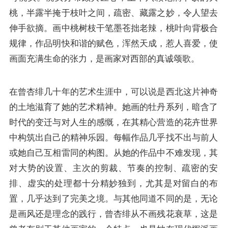
桃，半露半掩于枝叶之间，疏密、藏露之妙，令人望去
伸手欲摘。画中桃树枝干笔墨苍拙老辣，桃叶向背极合
规律，作品明快和谐的赋色，浑然天成，惹人喜爱，使
画面充满生命的张力，是画家对西部的真诚颂歌。
在曾杏绯几十年的艺术生涯中，可以说是西北这片神奇
的土地滋育了她的艺术精神。她画的牡丹系列，暗含了
时代的变迁与对人生的感慨，在其精心营造的花卉世界
中构筑出自己的精神乐园。每幅作品几乎找不出与前人
或她自己互相雷同的构图。从她的作品中不难发现，其
对大势的设置、主次的剪裁、节奏的控制、疏密的安
排、虚实的处理都十分精妙独到，尤其是对留白的布
置，几乎达到了完美之境。与其他同道不同的是，无论
是画风还是理念的践行，曾杏绯从不画残花衰草，这是