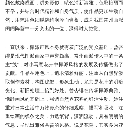
颜色敷染成画，讲究形似，赋色清新淡雅，色彩艳丽而
不俗，并结合时代精神和自身气质，使作品更加生动自
然，用笔用色细腻婉约润泽而含蓄，成为我国常州画派
闺阁阵营中十分突出的一位，深得时人赞赏。
一直以来，恽派画风本身就有着广泛的受众基础，曾杏
绯是现代恽派画家中声誉颇高、常州画派传人中的一条
主“线”，对小写意花卉中恽派风格的发展及传播做出了
贡献。作品在用色上，追求清雅鲜丽，注重从自然界汲
取创作素材，构图稳健，形象生动，尤其是花叶的明暗
变化、新旧处理上恰到好处。曾杏绯在传承恽派典雅、
恬静画风的基础上，强调自然界花卉的鲜活生动。她注
重对日常生活中万物形态的仔细观察、描写和吸收，注
重绘画的线条之美，力透纸背，潇洒流动，具有明朗的
气息，呈现出雅俗共赏的风格。说是花鸟，其实多为花