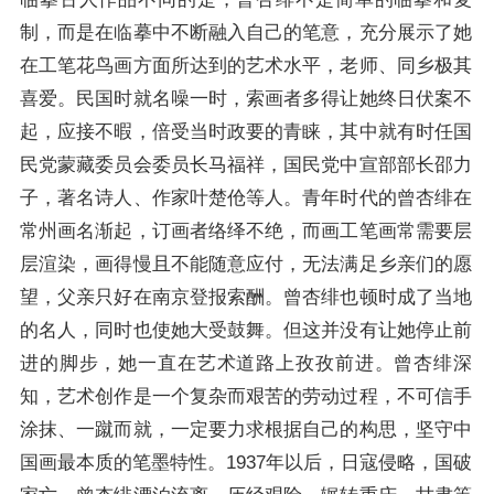
制，而是在临摹中不断融入自己的笔意，充分展示了她
在工笔花鸟画方面所达到的艺术水平，老师、同乡极其
喜爱。民国时就名噪一时，索画者多得让她终日伏案不
起，应接不暇，倍受当时政要的青睐，其中就有时任国
民党蒙藏委员会委员长马福祥，国民党中宣部部长邵力
子，著名诗人、作家叶楚伧等人。青年时代的曾杏绯在
常州画名渐起，订画者络绎不绝，而画工笔画常需要层
层渲染，画得慢且不能随意应付，无法满足乡亲们的愿
望，父亲只好在南京登报索酬。曾杏绯也顿时成了当地
的名人，同时也使她大受鼓舞。但这并没有让她停止前
进的脚步，她一直在艺术道路上孜孜前进。曾杏绯深
知，艺术创作是一个复杂而艰苦的劳动过程，不可信手
涂抹、一蹴而就，一定要力求根据自己的构思，坚守中
国画最本质的笔墨特性。1937年以后，日寇侵略，国破