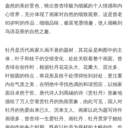
盎然的美好景色，映出曾杏绯极为细腻的个人情感和内
心世界，充分体现了画家对自然的细致观察。这是曾老
83岁时的作品，细细品味，极富笔墨情趣，使人领略到
鸟语花香的自然之趣。
牡丹是历代画家久画不衰的题材，其花朵是构图中的主
体，叶子和枝干的交错变化，处处关联着整个画面。曾
杏绯在创作时，根据牡丹花花头大、花瓣大、层次多、
叶较圆的特点，将花形及枝干处理得恰到好处，更注重
内在气质之美，在明艳中寻找色调的和谐照应，以独家
面目卓然于世。唐代诗人刘禹锡的诗《赏牡丹》形象地
描绘了万人空巷赏牡丹的热闹景象，由此可见，国人对
牡丹的热爱由来已久。历来文人、画家以此为题写诗作
画很多，曾杏绯一生爱牡丹、画牡丹，牡丹贯穿于她绘
画创作的各个时期，既有以牡丹为题材的大幅创作，也