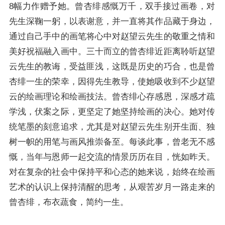
8幅力作赠予她。曾杏绯感慨万千，双手接过画卷，对
先生深鞠一躬，以表谢意，并一直将其作品藏于身边，
通过自己手中的画笔将心中对赵望云先生的敬重之情和
美好祝福融入画中。三十而立的曾杏绯近距离聆听赵望
云先生的教诲，受益匪浅，这既是历史的巧合，也是曾
杏绯一生的荣幸，因得先生教导，使她吸收到不少赵望
云的绘画理论和绘画技法。曾杏绯心存感恩，深感才疏
学浅，伏案之际，更坚定了她坚持绘画的决心。她对传
统笔墨的刻意追求，尤其是对赵望云先生别开生面、独
树一帜的用笔与画风推崇备至。每谈此事，曾老无不感
慨，当年与恩师一起交流的情景历历在目，恍如昨天。
对在复杂的社会中保持平和心态的她来说，始终在绘画
艺术的认识上保持清醒的思考，从艰苦岁月一路走来的
曾杏绯，布衣蔬食，简约一生。