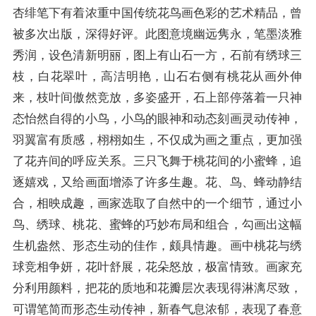
杏绯笔下有着浓重中国传统花鸟画色彩的艺术精品，曾
被多次出版，深得好评。此图意境幽远隽永，笔墨淡雅
秀润，设色清新明丽，图上有山石一方，石前有绣球三
枝，白花翠叶，高洁明艳，山石右侧有桃花从画外伸
来，枝叶间傲然竞放，多姿盛开，石上部停落着一只神
态怡然自得的小鸟，小鸟的眼神和动态刻画灵动传神，
羽翼富有质感，栩栩如生，不仅成为画之重点，更加强
了花卉间的呼应关系。三只飞舞于桃花间的小蜜蜂，追
逐嬉戏，又给画面增添了许多生趣。花、鸟、蜂动静结
合，相映成趣，画家选取了自然中的一个细节，通过小
鸟、绣球、桃花、蜜蜂的巧妙布局和组合，勾画出这幅
生机盎然、形态生动的佳作，颇具情趣。画中桃花与绣
球竞相争妍，花叶舒展，花朵怒放，极富情致。画家充
分利用颜料，把花的质地和花瓣层次表现得淋漓尽致，
可谓笔简而形态生动传神，新春气息浓郁，表现了春意