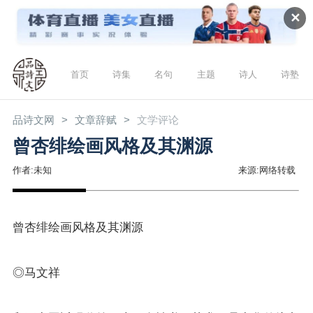
✕
首页
诗集
名句
主题
诗人
诗塾
品诗文网
文章辞赋
文学评论
曾杏绯绘画风格及其渊源
作者:未知
来源:网络转载
曾杏绯绘画风格及其渊源
◎马文祥