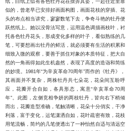
纸，白纸上似有各色牡丹花在摆弄其姿，一起往近里靠
似的，曾老早已安排好画面构图，画面花枝的穿插、花
头的布点相当讲究，寥寥数笔下去，争奇斗艳的牡丹便
跃然纸上。她以没骨法写意，运用温色调描画枝叶，衬
托各色牡丹花头，形成变化多样的叶子，看似熟练的几
笔，可要想画出牡丹的鲜活，就必须要有生活的积累和
细致入微的观察，要善于抓住对象的本质特征，把大自
然的一角画得如此生机盎然，表现了高度的造诣和简练
的妙境。1981年“为辛亥革命70周年”而作的《牡丹》，
其画面并不复杂，两株牡丹共七朵花，花朵间互盼呼
应，花瓣开合自如，各具形态，寓意“辛亥革命70周
年”。此图，左侧竞相争妍的两枝牡丹，皆向右下稍倾
而出，花瓣造型准确，笔触清晰，花朵十分俏实，干净
利落，富于变化，运笔潇洒自如，花叶疏密有致，花枝
用笔流畅，简约的几笔便透出了一种怡然自适与清远空