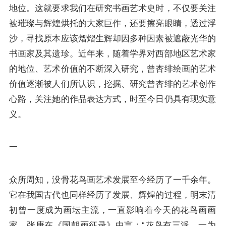
地位。这就要求我们在研究书画艺术史时，不仅要关注
被璀璨与辉煌烘托的大家巨作，还要擦亮眼睛，透过浮
沙，寻找原本应该熠熠生辉却因多种因素被遮蔽光华的
书画家及其遗珍。近年来，随着学界对西部地区艺术家
的地位、艺术价值的不断深入研究，曾杏绯绘画的艺术
价值逐渐被人们所认识，挖掘、研究曾杏绯的艺术创作
心路，关注她的作品表达方式，时至今日仍具有现实意
义。
一
众所周知，没骨花鸟画艺术发展至今经历了一千余年。
它在我国古代也同样经历了发展、辉煌的过程，明末清
初曾一度成为画坛主流，一直影响着今天的花鸟画画
家。张庚在《国朝画征录》中言：“花鸟有三派，一为