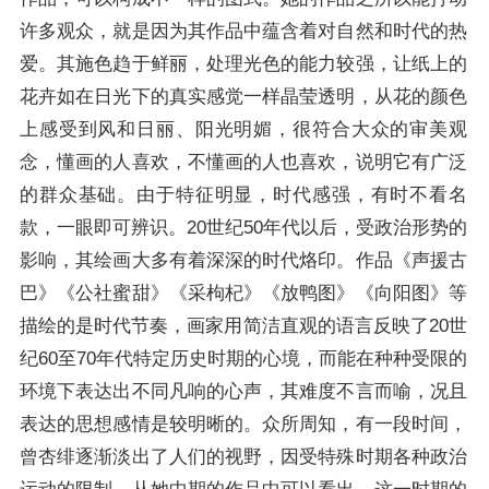
许多观众，就是因为其作品中蕴含着对自然和时代的热
爱。其施色趋于鲜丽，处理光色的能力较强，让纸上的
花卉如在日光下的真实感觉一样晶莹透明，从花的颜色
上感受到风和日丽、阳光明媚，很符合大众的审美观
念，懂画的人喜欢，不懂画的人也喜欢，说明它有广泛
的群众基础。由于特征明显，时代感强，有时不看名
款，一眼即可辨识。20世纪50年代以后，受政治形势的
影响，其绘画大多有着深深的时代烙印。作品《声援古
巴》《公社蜜甜》《采枸杞》《放鸭图》《向阳图》等
描绘的是时代节奏，画家用简洁直观的语言反映了20世
纪60至70年代特定历史时期的心境，而能在种种受限的
环境下表达出不同凡响的心声，其难度不言而喻，况且
表达的思想感情是较明晰的。众所周知，有一段时间，
曾杏绯逐渐淡出了人们的视野，因受特殊时期各种政治