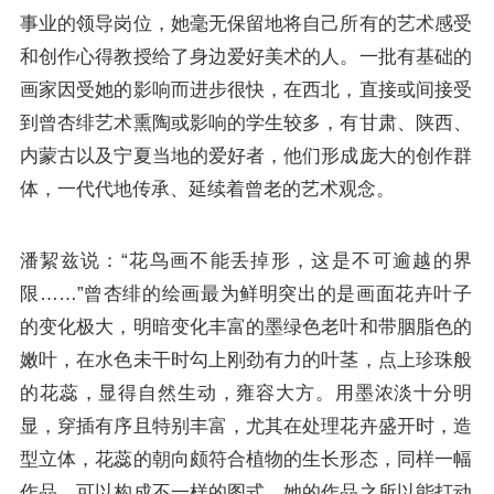
事业的领导岗位，她毫无保留地将自己所有的艺术感受
和创作心得教授给了身边爱好美术的人。一批有基础的
画家因受她的影响而进步很快，在西北，直接或间接受
到曾杏绯艺术熏陶或影响的学生较多，有甘肃、陕西、
内蒙古以及宁夏当地的爱好者，他们形成庞大的创作群
体，一代代地传承、延续着曾老的艺术观念。
潘絜兹说：“花鸟画不能丢掉形，这是不可逾越的界
限……”曾杏绯的绘画最为鲜明突出的是画面花卉叶子
的变化极大，明暗变化丰富的墨绿色老叶和带胭脂色的
嫩叶，在水色未干时勾上刚劲有力的叶茎，点上珍珠般
的花蕊，显得自然生动，雍容大方。用墨浓淡十分明
显，穿插有序且特别丰富，尤其在处理花卉盛开时，造
型立体，花蕊的朝向颇符合植物的生长形态，同样一幅
作品，可以构成不一样的图式。她的作品之所以能打动