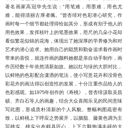
著名画家高冠华先生说：“用笔难，用墨难，用色尤
难，能得清丽古厚者佩。”曾杏绯对色彩潜心研究，作
画时每一个细节都处理得恰如其分，形成有别于他人的
用色效果，发挥枝叶上的笔墨效果，咫尺的几朵小花却
看似繁花似锦的花海，体现出了她深厚的学养修为和对
艺术的潜心追求。她用自己的聪慧和勤奋追求着作画时
带来的喜悦，就连作画的颜料她都是亲自动手制作，画
作历经数十年依然清新如故。她以红与绿的大胆对比，
以鲜艳的色彩配合潇洒的笔法，使小写意花卉和没骨色
彩花卉的画法得以创造性的发展，十分注重作品给人的
色彩感观。如1975年创作的《寿桃》，曾杏绯汲取吴昌
硕、齐白石等人的画趣，结合大众喜闻乐见的民间意味
写此图，形成质朴清新的个人风貌。整幅构图疏密有
致，以鲜桃上下呼应之势展开，以胭脂、藤黄色调为主
写桃实。桃实分布颇具匠心，上下六颗饱满丰硕的大