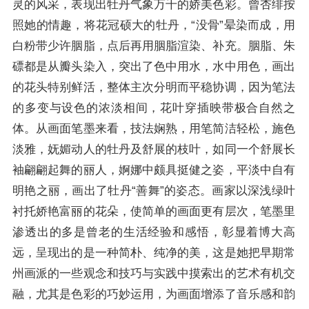
灵的风采，表现出牡丹气象万千的娇美色彩。曾杏绯按
照她的情趣，将花冠硕大的牡丹，“没骨”晕染而成，用
白粉带少许胭脂，点后再用胭脂渲染、补充。胭脂、朱
磦都是从瓣头染入，突出了色中用水，水中用色，画出
的花头特别鲜活，整体主次分明而平稳协调，因为笔法
的多变与设色的浓淡相间，花叶穿插映带极合自然之
体。从画面笔墨来看，技法娴熟，用笔简洁轻松，施色
淡雅，妩媚动人的牡丹及舒展的枝叶，如同一个舒展长
袖翩翩起舞的丽人，婀娜中颇具挺健之姿，平淡中自有
明艳之丽，画出了牡丹“善舞”的姿态。画家以深浅绿叶
衬托娇艳富丽的花朵，使简单的画面更有层次，笔墨里
渗透出的多是曾老的生活经验和感悟，彰显着博大高
远，呈现出的是一种简朴、纯净的美，这是她把早期常
州画派的一些观念和技巧与实践中摸索出的艺术有机交
融，尤其是色彩的巧妙运用，为画面增添了音乐感和韵