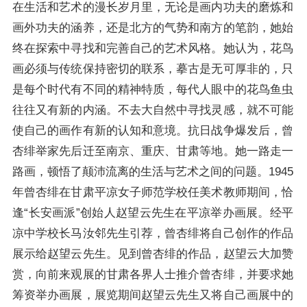
在生活和艺术的漫长岁月里，无论是画内功夫的磨炼和
画外功夫的涵养，还是北方的气势和南方的笔韵，她始
终在探索中寻找和完善自己的艺术风格。她认为，花鸟
画必须与传统保持密切的联系，摹古是无可厚非的，只
是每个时代有不同的精神特质，每代人眼中的花鸟鱼虫
往往又有新的内涵。不去大自然中寻找灵感，就不可能
使自己的画作有新的认知和意境。抗日战争爆发后，曾
杏绯举家先后迁至南京、重庆、甘肃等地。她一路走一
路画，顿悟了颠沛流离的生活与艺术之间的问题。1945
年曾杏绯在甘肃平凉女子师范学校任美术教师期间，恰
逢“长安画派”创始人赵望云先生在平凉举办画展。经平
凉中学校长马汝邻先生引荐，曾杏绯将自己创作的作品
展示给赵望云先生。见到曾杏绯的作品，赵望云大加赞
赏，向前来观展的甘肃各界人士推介曾杏绯，并要求她
筹资举办画展，展览期间赵望云先生又将自己画展中的