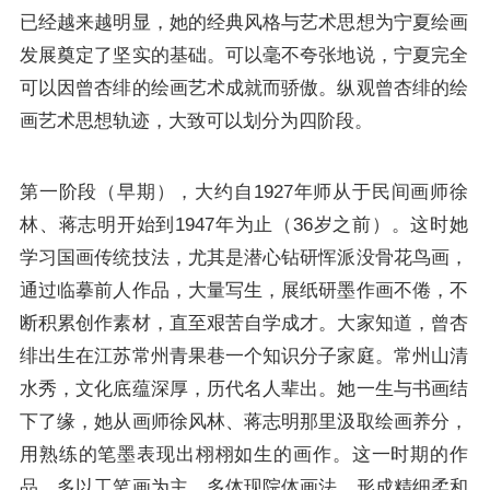
已经越来越明显，她的经典风格与艺术思想为宁夏绘画
发展奠定了坚实的基础。可以毫不夸张地说，宁夏完全
可以因曾杏绯的绘画艺术成就而骄傲。纵观曾杏绯的绘
画艺术思想轨迹，大致可以划分为四阶段。
第一阶段（早期），大约自1927年师从于民间画师徐
林、蒋志明开始到1947年为止（36岁之前）。这时她
学习国画传统技法，尤其是潜心钻研恽派没骨花鸟画，
通过临摹前人作品，大量写生，展纸研墨作画不倦，不
断积累创作素材，直至艰苦自学成才。大家知道，曾杏
绯出生在江苏常州青果巷一个知识分子家庭。常州山清
水秀，文化底蕴深厚，历代名人辈出。她一生与书画结
下了缘，她从画师徐风林、蒋志明那里汲取绘画养分，
用熟练的笔墨表现出栩栩如生的画作。这一时期的作
品，多以工笔画为主，多体现院体画法，形成精细柔和