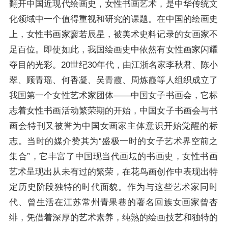
翻开中国近现代绘画史，女性书画艺术，是中华传统文
化领域中一个值得重视和研究的课题。在中国的绘画史
上，女性书画家寥若辰星，被美术史料记录的女画家不
足百位。即使如此，我国绘画史中依然有女性画家闪耀
夺目的光彩。20世纪30年代，由江浙名家李秋君、陈小
翠、顾青瑶、何香凝、吴青霞、周炼霞等人组织成立了
我国第一个女性艺术家团体——中国女子书画会，它标
志着女性书画活动繁荣期的开始，中国女子书画会与书
画会特刊又被誉为中国女画家主体意识开始觉醒的标
志。当时的媒介赞其为“盛极一时的女子艺术界空前之
集合”，它丰富了中国现当代画坛的书画史，女性书画
艺术呈现出从未有过的繁荣，在花鸟画创作中表现出特
定历史阶段独特的时代面貌。作为与这些艺术家同时
代、曾生活在江苏常州青果巷的著名回族女画家曾杏
绯，凭借着深厚的艺术素养，纯熟的绘画技艺和独特的