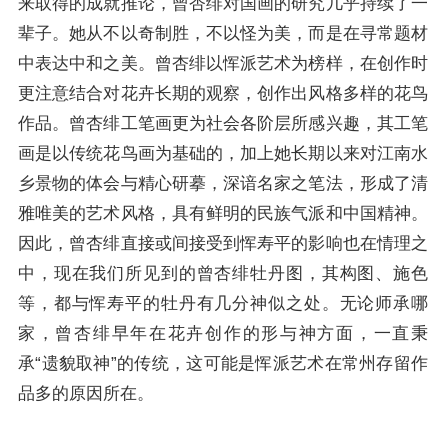
来取得的成就推论，曾杏绯对国画的研究几乎持续了一
辈子。她从不以奇制胜，不以怪为美，而是在寻常题材
中表达中和之美。曾杏绯以恽派艺术为榜样，在创作时
更注意结合对花卉长期的观察，创作出风格多样的花鸟
作品。曾杏绯工笔画更为社会各阶层所感兴趣，其工笔
画是以传统花鸟画为基础的，加上她长期以来对江南水
乡景物的体会与精心研摹，深谙名家之笔法，形成了清
雅唯美的艺术风格，具有鲜明的民族气派和中国精神。
因此，曾杏绯直接或间接受到恽寿平的影响也在情理之
中，现在我们所见到的曾杏绯牡丹图，其构图、施色
等，都与恽寿平的牡丹有几分神似之处。无论师承哪
家，曾杏绯早年在花卉创作的形与神方面，一直秉
承“遗貌取神”的传统，这可能是恽派艺术在常州存留作
品多的原因所在。