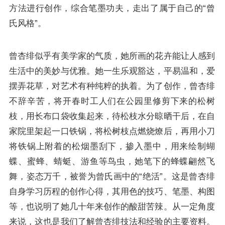
方法进行创作，综合笔墨功夫，走出了属于自己的“曾
氏风格”。
曾杏绯似乎有美学家的气质，她所画的花卉能让人感到
生活中的美妙与优雅。她一生乐观豁达，平易温和，爱
摆弄花草，对艺术有种纯粹的执着。为了创作，曾杏绯
不辞辛苦，将开春时工人们在公园里修剪下来的松树
枝，用长布口袋收集起来，待松枝水分晾晒干后，在自
家院里架起一口铁锅，将松树枝点燃烧燎后，再用小刀
将铁锅上附着的松烟墨刮下，掺入墨中，用来绘制蝴
蝶、蜜蜂、蜻蜓、游鱼等鸟虫，她笔下的蜂蝶翩然飞
舞，姿态万千，被誉为曾氏画中的“绝活”。这是曾杏绯
自身学习历程的创作心得，其用色的技巧、笔墨、构图
等，也说明了她几十年来创作的酸甜苦辣。从一定角度
来说，这也是我们了解曾杏绯技法和经验的主要资料。