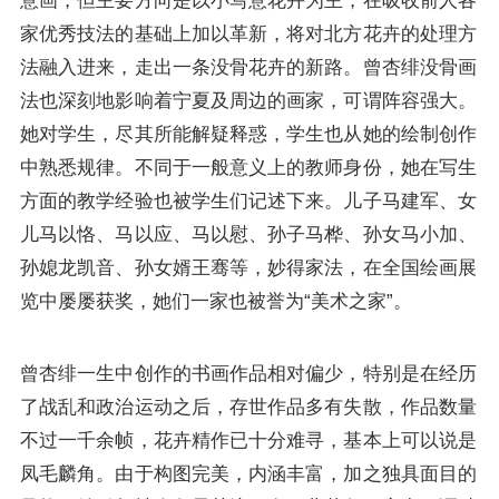
意画，但主要方向是以小写意花卉为主，在吸收前人各
家优秀技法的基础上加以革新，将对北方花卉的处理方
法融入进来，走出一条没骨花卉的新路。曾杏绯没骨画
法也深刻地影响着宁夏及周边的画家，可谓阵容强大。
她对学生，尽其所能解疑释惑，学生也从她的绘制创作
中熟悉规律。不同于一般意义上的教师身份，她在写生
方面的教学经验也被学生们记述下来。儿子马建军、女
儿马以恪、马以应、马以慰、孙子马桦、孙女马小加、
孙媳龙凯音、孙女婿王骞等，妙得家法，在全国绘画展
览中屡屡获奖，她们一家也被誉为“美术之家”。
曾杏绯一生中创作的书画作品相对偏少，特别是在经历
了战乱和政治运动之后，存世作品多有失散，作品数量
不过一千余帧，花卉精作已十分难寻，基本上可以说是
凤毛麟角。由于构图完美，内涵丰富，加之独具面目的