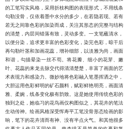
的工笔写实风格，采用折枝构图的表现形式，不用线条
勾勒没骨，仅依着墨中水分的多少，在若隐若现、若有
若无之间靠色彩的加染而成，关注其形态的完整与结构
的清楚，内层间错落有致，灵动多变。一支笔蘸清水，
以便分染，追求更丰富的色彩变化，染完色彩，晾干后
再勾勒叶茎和加画花蕊，增补细部，以淡雅为尚，画面
和谐，勾描晕染一丝不苟。将花瓣、细小的花芽、嫩
叶、花蕊的来龙去脉交代得清清楚楚，丰富了画面的艺
术表现力和感染力。微妙地将色彩融入笔墨挥洒之中，
大胆运用色彩鲜明的矿石颜料，赋彩鲜艳明亮，画面清
雅、柔婉，线条变化极有韵致。这是她使用传统色彩的
独到之处，她临习的花鸟画仅构图似之，其花卉的笔法
生动传神。绘画风格深受恽寿平工笔没骨形态绘画的影
响，笔下的花卉清而有神、没有半点火气。和其他很多
临摹古人作品不同的是，曾杏绯不是简单的临摹和复