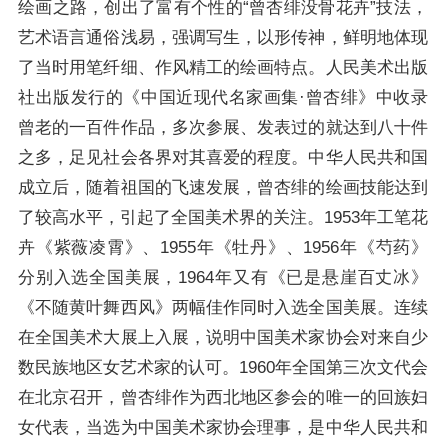
绘画之路，创出了富有个性的“曾杏绯没骨花卉”技法，
艺术语言通俗浅易，强调写生，以形传神，鲜明地体现
了当时用笔纤细、作风精工的绘画特点。人民美术出版
社出版发行的《中国近现代名家画集·曾杏绯》中收录
曾老的一百件作品，多次参展、发表过的就达到八十件
之多，足见社会各界对其喜爱的程度。中华人民共和国
成立后，随着祖国的飞速发展，曾杏绯的绘画技能达到
了较高水平，引起了全国美术界的关注。1953年工笔花
卉《紫薇凌霄》、1955年《牡丹》、1956年《芍药》
分别入选全国美展，1964年又有《已是悬崖百丈冰》
《不随黄叶舞西风》两幅佳作同时入选全国美展。连续
在全国美术大展上入展，说明中国美术家协会对来自少
数民族地区女艺术家的认可。1960年全国第三次文代会
在北京召开，曾杏绯作为西北地区参会的唯一的回族妇
女代表，当选为中国美术家协会理事，是中华人民共和