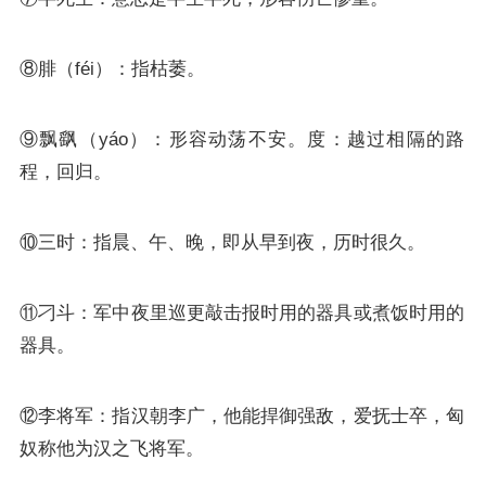
⑧腓（féi）：指枯萎。
⑨飘飖（yáo）：形容动荡不安。度：越过相隔的路
程，回归。
⑩三时：指晨、午、晚，即从早到夜，历时很久。
⑪刁斗：军中夜里巡更敲击报时用的器具或煮饭时用的
器具。
⑫李将军：指汉朝李广，他能捍御强敌，爱抚士卒，匈
奴称他为汉之飞将军。