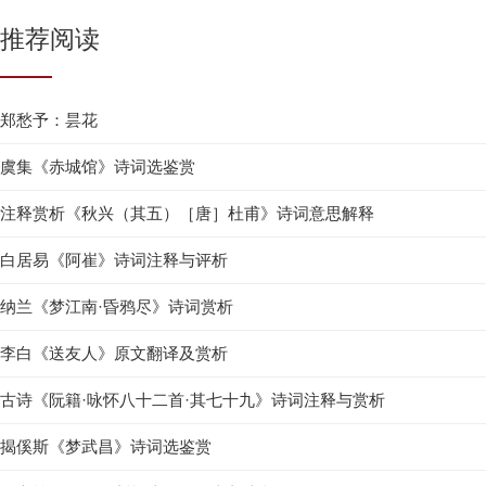
推荐阅读
郑愁予：昙花
虞集《赤城馆》诗词选鉴赏
注释赏析《秋兴（其五）［唐］杜甫》诗词意思解释
白居易《阿崔》诗词注释与评析
纳兰《梦江南·昏鸦尽》诗词赏析
李白《送友人》原文翻译及赏析
古诗《阮籍·咏怀八十二首·其七十九》诗词注释与赏析
揭傒斯《梦武昌》诗词选鉴赏