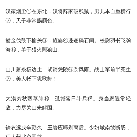
汉家烟尘①在东北，汉将辞家破残贼，男儿本自重横行
②，天子非常赐颜色。
摐金伐鼓下榆关③，旌旆④逶迤碣石间。校尉羽书飞瀚
海⑤，单于猎火照狼山。
山川萧条极边土，胡骑凭陵⑥杂风雨。战士军前半死生
⑦，美人帐下犹歌舞！
大漠穷秋塞草腓⑧，孤城落日斗兵稀。身当恩遇常轻
敌，力尽关山未解围。
铁衣远戍辛勤久，玉箸应啼别离后。少妇城南欲断肠，
征人蓟北空回首。