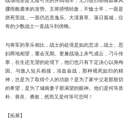
战场地形是无险可凭的开阔地带，无力阻挡胡骑如暴风
骤雨般袭来的攻势。主将骄惰轻敌，不恤士卒，一面是
拼死苦战，一面仍恣意逸乐。大漠衰草、落日孤城，仅
有的少数战士一直战斗到傍晚。
与将军的享乐相比，战士的处境是如此悲凉，战士、思
妇两地相望，重会无期。更兼战场上杀气成云，刁斗传
寒，在生还无望的处境下，他们也只有下定决心以身殉
国。与敌人短兵相接，浴血奋战，那种视死如归的精
神，岂是为了取得个人的功勋？是为了家中父老那殷切
的希望，是为了城南妻子那渴望的眼神。他们是何等质
朴、善良、勇敢，然而又是何等可悲呵！
【拓展】