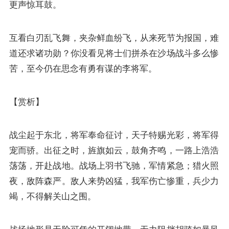
更声惊耳鼓。
互看白刃乱飞舞，夹杂鲜血纷飞，从来死节为报国，难
道还求诸功勋？你没看见将士们拼杀在沙场战斗多么惨
苦，至今仍在思念有勇有谋的李将军。
【赏析】
战尘起于东北，将军奉命征讨，天子特赐光彩，将军得
宠而骄。出征之时，旌旗如云，鼓角齐鸣，一路上浩浩
荡荡，开赴战地。战场上羽书飞驰，军情紧急；猎火照
夜，敌阵森严。敌人来势凶猛，我军伤亡惨重，兵少力
竭，不得解关山之围。