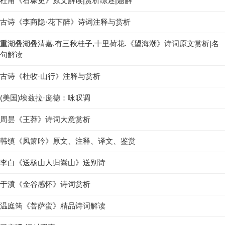
杜甫《石壕吏》原文解读|赏析综述|题解
古诗《李商隐·花下醉》诗词注释与赏析
重湖叠湖叠清嘉,有三秋桂子,十里荷花.《望海潮》诗词原文赏析|名
句解读
古诗《杜牧·山行》注释与赏析
(美国)埃兹拉·庞德：咏叹调
周昙《王莽》诗词大意赏析
韩缜《凤箫吟》原文、注释、译文、鉴赏
李白《送杨山人归嵩山》送别诗
于濆《金谷感怀》诗词赏析
温庭筠《菩萨蛮》精品诗词解读