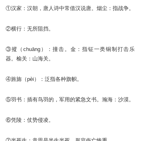
①汉家：汉朝，唐人诗中常借汉说唐。烟尘：指战争。
②横行：无所阻挡。
③摐（chuāng）：撞击。金：指钲一类铜制打击乐
器。榆关：山海关。
④旌旆（pèi）：泛指各种旗帜。
⑤羽书：插有鸟羽的，军用的紧急文书。瀚海：沙漠。
⑥凭陵：仗势侵凌。
⑦半死生：意思是半生半死，形容伤亡惨重。