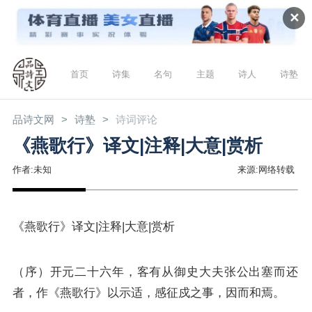
✕
首页
诗集
名句
主题
诗人
诗塾
品诗文网
诗塾
诗词评论
《燕歌行》译文|注释|大意|赏析
作者:未知
来源:网络转载
《燕歌行》译文|注释|大意|赏析
（序）开元二十六年，客有从御史大夫张公出塞而还
者，作《燕歌行》以示适，感征戍之事，因而和焉。