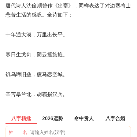
唐代诗人沈佺期曾作《出塞》，同样表达了对边塞将士
悲苦生活的感叹。全诗如下：
十年通大漠，万里出长平。
寒日生戈剑，阴云摇旆旌。
饥乌啼旧垒，疲马恋空城。
辛苦皋兰北，胡霜损汉兵。
八字精批
2026运势
命中贵人
八字合婚
姓 名