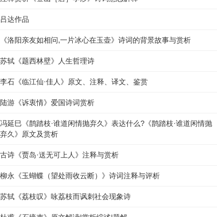
吕达作品
《洛阳亲友如相问,一片冰心在玉壶》诗词的背景故事与赏析
苏轼《题西林壁》人生哲理诗
李石《临江仙·佳人》原文、注释、译文、鉴赏
陆游《诉衷情》爱国诗词赏析
冯延巳《鹊踏枝·谁道闲情抛弃久》表达什么?《鹊踏枝·谁道闲情抛
弃久》原文及赏析
古诗《贾岛·送无可上人》注释与赏析
柳永《玉蝴蝶（望处雨收云断）》诗词注释与评析
苏轼《荔枝叹》咏荔枝而讽刺社会现象诗