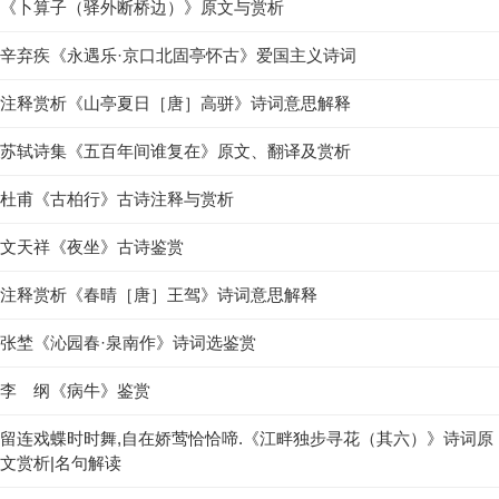
《卜算子（驿外断桥边）》原文与赏析
辛弃疾《永遇乐·京口北固亭怀古》爱国主义诗词
注释赏析《山亭夏日［唐］高骈》诗词意思解释
苏轼诗集《五百年间谁复在》原文、翻译及赏析
杜甫《古柏行》古诗注释与赏析
文天祥《夜坐》古诗鉴赏
注释赏析《春晴［唐］王驾》诗词意思解释
张埜《沁园春·泉南作》诗词选鉴赏
李 纲《病牛》鉴赏
留连戏蝶时时舞,自在娇莺恰恰啼.《江畔独步寻花（其六）》诗词原
文赏析|名句解读