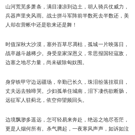
山河荒芜多萧条，满目凄凉到边土，胡人骑兵仗威力，
兵器声里夹风雨。战士拼斗军阵前半数死去半数还，美
人却在营帐中还是歌来还是舞！
时值深秋大沙漠，塞外百草尽凋枯，孤城一片映落日，
战卒越斗越稀少。身受皇家深恩义，常思报国轻寇敌，
边塞之地尽力量，尚未破除匈奴围。
身穿铁甲守边远疆场，辛勤已长久，珠泪纷落挂双目，
丈夫远去独啼哭。少妇孤单住城南，泪下凄伤欲断肠，
远征军人驻蓟北，依空仰望频回头。
边境飘渺多遥远，怎可轻易来奔赴，绝远之地尽苍茫，
更是人烟何所有。杀气腾起，一夜寒风声声，如诉如泣