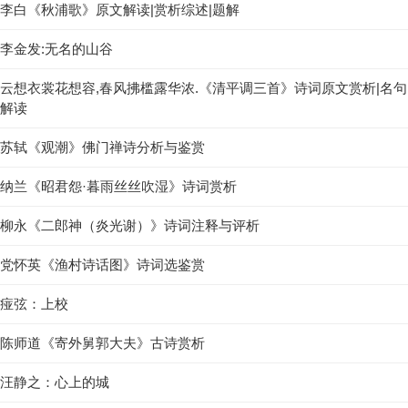
李白《秋浦歌》原文解读|赏析综述|题解
李金发:无名的山谷
云想衣裳花想容,春风拂槛露华浓.《清平调三首》诗词原文赏析|名句
解读
苏轼《观潮》佛门禅诗分析与鉴赏
纳兰《昭君怨·暮雨丝丝吹湿》诗词赏析
柳永《二郎神（炎光谢）》诗词注释与评析
党怀英《渔村诗话图》诗词选鉴赏
痖弦：上校
陈师道《寄外舅郭大夫》古诗赏析
汪静之：心上的城