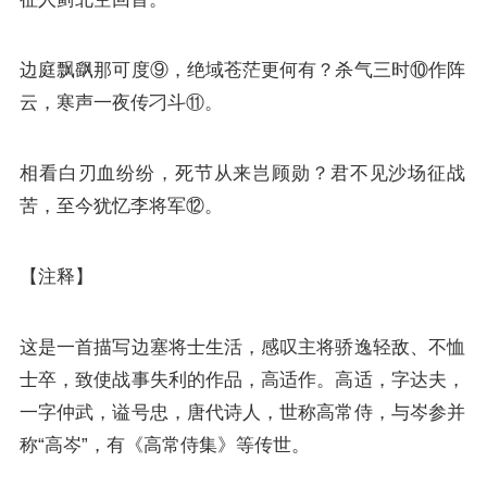
边庭飘飖那可度⑨，绝域苍茫更何有？杀气三时⑩作阵
云，寒声一夜传刁斗⑪。
相看白刃血纷纷，死节从来岂顾勋？君不见沙场征战
苦，至今犹忆李将军⑫。
【注释】
这是一首描写边塞将士生活，感叹主将骄逸轻敌、不恤
士卒，致使战事失利的作品，高适作。高适，字达夫，
一字仲武，谥号忠，唐代诗人，世称高常侍，与
岑参
并
称“高岑”，有《高常侍集》等传世。