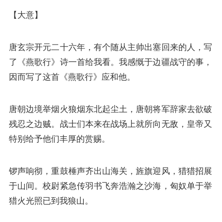
【大意】
唐玄宗开元二十六年，有个随从主帅出塞回来的人，写
了《燕歌行》诗一首给我看。我感慨于边疆战守的事，
因而写了这首《燕歌行》应和他。
唐朝边境举烟火狼烟东北起尘土，唐朝将军辞家去欲破
残忍之边贼。战士们本来在战场上就所向无敌，皇帝又
特别给予他们丰厚的赏赐。
锣声响彻，重鼓棰声齐出山海关，旌旗迎风，猎猎招展
于山间。校尉紧急传羽书飞奔浩瀚之沙海，匈奴单于举
猎火光照已到我狼山。