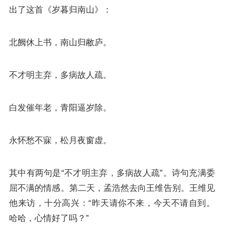
出了这首《岁暮归南山》：
北阙休上书，南山归敝庐。
不才明主弃，多病故人疏。
白发催年老，青阳逼岁除。
永怀愁不寐，松月夜窗虚。
其中有两句是“不才明主弃，多病故人疏”。诗句充满委
屈不满的情感。第二天，孟浩然去向王维告别。王维见
他来访，十分高兴：“昨天请你不来，今天不请自到。
哈哈，心情好了吗？”