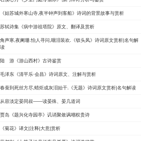
《姑苏城外寒山寺,夜半钟声到客船》诗词的背景故事与赏析
苏轼诗集《病中游祖塔院》原文、翻译及赏析
角声寒,夜阑珊.怕人寻问,咽泪装欢.《钗头凤》诗词原文赏析|名句解
读
陆 游《游山西村》古诗鉴赏
毛泽东《清平乐·会昌》诗词原文、注解与赏析
春蚕到死丝方尽,蜡炬成灰泪始干.《无题》诗词原文赏析|名句解读
从容淡定晏同叔——读晏殊、晏几道词
贾岛《题兴化寺园亭》讥诮聚敛讽嘲权贵诗
《菊花》译文|注释|大意|赏析