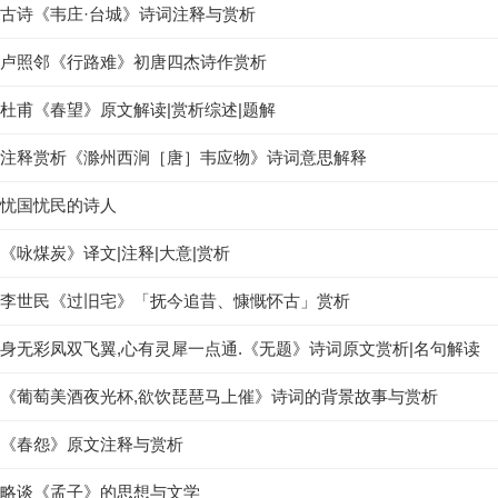
古诗《韦庄·台城》诗词注释与赏析
卢照邻《行路难》初唐四杰诗作赏析
杜甫《春望》原文解读|赏析综述|题解
注释赏析《滁州西涧［唐］韦应物》诗词意思解释
忧国忧民的诗人
《咏煤炭》译文|注释|大意|赏析
李世民《过旧宅》「抚今追昔、慷慨怀古」赏析
身无彩凤双飞翼,心有灵犀一点通.《无题》诗词原文赏析|名句解读
《葡萄美酒夜光杯,欲饮琵琶马上催》诗词的背景故事与赏析
《春怨》原文注释与赏析
略谈《孟子》的思想与文学