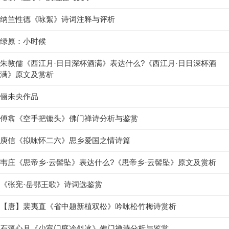
纳兰性德《咏絮》诗词注释与评析
绿原：小时候
朱敦儒《西江月·日日深杯酒满》表达什么?《西江月·日日深杯酒
满》原文及赏析
俪未央作品
傅翕《空手把锄头》佛门禅诗分析与鉴赏
庾信《拟咏怀二六》思乡爱国之情诗篇
韦庄《思帝乡·云髻坠》表达什么?《思帝乡·云髻坠》原文及赏析
《张宪·岳鄂王歌》诗词选鉴赏
【唐】裴夷直《省中题新植双松》吟咏松竹梅诗赏析
石溪心月《少室门庭冷似冰》佛门禅诗分析与鉴赏