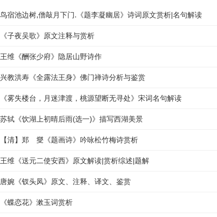
鸟宿池边树,僧敲月下门.《题李凝幽居》诗词原文赏析|名句解读
《子夜吴歌》原文注释与赏析
王维《酬张少府》隐居山野诗作
兴教洪寿《全露法王身》佛门禅诗分析与鉴赏
《雾失楼台，月迷津渡，桃源望断无寻处》宋词名句解读
苏轼《饮湖上初晴后雨(选一)》描写西湖美景
【清】郑 燮《题画诗》吟咏松竹梅诗赏析
王维《送元二使安西》原文解读|赏析综述|题解
唐婉《钗头凤》原文、注释、译文、鉴赏
《蝶恋花》漱玉词赏析