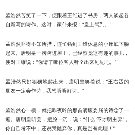
孟浩然苦笑了一下，便跟着王维进了书房，两人谈起各
自新写的诗作。这时，家仆来报：“皇上驾到。”
孟浩然吓得不知所措，连忙钻到王维休息的小床底下躲
起来。唐明皇一脚跨进屋里，已经察觉这有趣的事儿，
便对王维说：“你请了哪位客人呀？出来见见吧。”
孟浩然只好狼狈地爬出来，唐明皇笑着说：“王右丞的
朋友一定会作诗，我想听听好诗。”
孟浩然心一横，就把昨夜吟的那首满腹委屈的诗念了一
遍。唐明皇听罢，把脸一沉，说：“什么‘不才明主弃’，
你自己考不中，还说我抛弃你，真是岂有此理！”