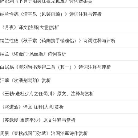
萨都刺《卜算子泊吴江夜见孤雁》诗词选鉴赏
纳兰性德《清平乐（风鬟雨鬓）》诗词注释与评析
《月夜》译文|注释|大意|赏析
纳兰性德《秋千索（药阑携手销魂侣）》诗词注释与评析
纳兰《谒金门·风丝袅》诗词赏析
白居易《哭刘尚书梦得二首（其一）》诗词注释与评析
汪莘《次潘别驾韵》赏析
《王勃·送杜少府之任蜀川》原文、注释与赏析
《将进酒》译文|注释|大意|赏析
《苏武慢·雁落平沙》原文注释与赏析
周昙《春秋战国门孙武》治国治军诗作赏析