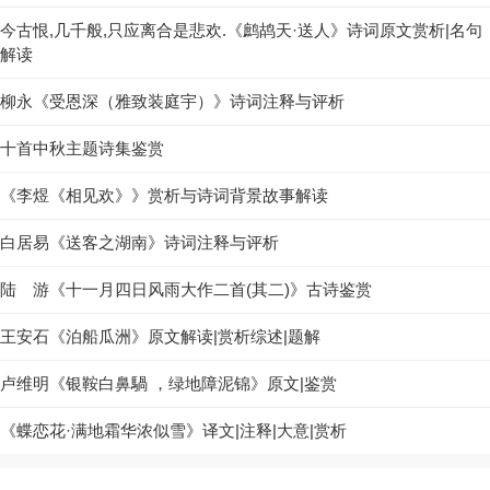
今古恨,几千般,只应离合是悲欢.《鹧鸪天·送人》诗词原文赏析|名句
解读
柳永《受恩深（雅致装庭宇）》诗词注释与评析
十首中秋主题诗集鉴赏
《李煜《相见欢》》赏析与诗词背景故事解读
白居易《送客之湖南》诗词注释与评析
陆 游《十一月四日风雨大作二首(其二)》古诗鉴赏
王安石《泊船瓜洲》原文解读|赏析综述|题解
卢维明《银鞍白鼻騧 ，绿地障泥锦》原文|鉴赏
《蝶恋花·满地霜华浓似雪》译文|注释|大意|赏析