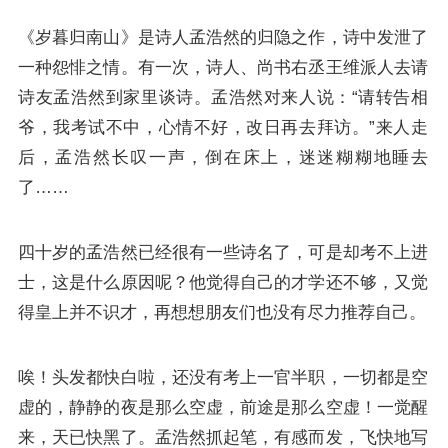
《岁暮归南山》是诗人孟浩然的归隐之作，诗中发泄了
一种怨悱之情。有一次，诗人、尚书右丞王维派人去请
诗友孟浩然到家里谈诗。孟浩然对来人说：“请转告相
爷，我考试不中，心情不好，改日再去拜访。”来人走
后，孟浩然长叹一声，倒在床上，迷迷糊糊地睡去
了……
四十岁的孟浩然已经很有一些诗名了，可是却考不上进
士，这是什么原因呢？他觉得自己的才学还不够，又觉
得皇上并不识才，再想想朋友们也没有尽力推荐自己。
唉！头发都快白啦，还没有考上一官半职，一切都是空
虚的，静静的夜是那么空虚，前途是那么空虚！一觉醒
来，天已快黑了。孟浩然抓起笔，有感而发，飞快地写