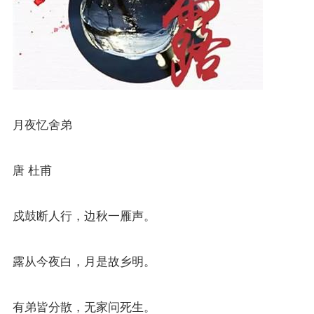
月夜忆舍弟
唐
杜甫
戍鼓断人行，边秋一雁声。
露从今夜白，月是故乡明。
有弟皆分散，无家问死生。