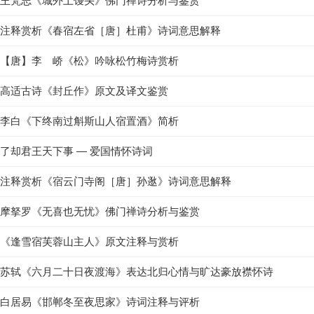
王梵志《城外土馒头》佛门禅诗分析与鉴赏
注释赏析《春宿左省［唐］杜甫》诗词意思解释
【唐】李 峤《松》吟咏松竹梅诗赏析
高适古诗《封丘作》原文及译文鉴赏
李白《下终南过斛斯山人宿置酒》简析
了却君王天下事 — 爱国情怀诗词
注释赏析《宿云门寺阁［唐］孙逖》诗词意思解释
摩拏罗《无喜也无忧》佛门禅诗分析与鉴赏
《逢雪宿芙蓉山主人》原文注释与赏析
苏轼《六月二十日夜渡海》表达北归心情与旷达豪放襟怀诗
白居易《邯郸冬至夜思家》诗词注释与评析