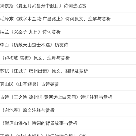
揭傒斯《夏五月武昌舟中触目》诗词选鉴赏
毛泽东《减字木兰花·广昌路上》诗词原文、注解与赏析
纳兰《采桑子·九日》诗词赏析
李白《访戴天山道士不遇》访友诗
《卢梅坡·雪梅》原文、注释与赏析
苏轼《江城子·密州出猎》原文、翻译及赏析
真山民《山亭避暑》古诗鉴赏
古诗《王之涣·凉州词·黄河远上白云间》诗词注释与赏析
《谢池春》原文注释与赏析
《望庐山瀑布》诗词的背景故事与赏析