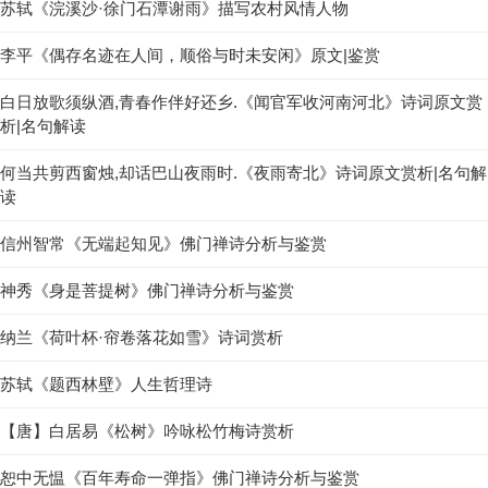
苏轼《浣溪沙·徐门石潭谢雨》描写农村风情人物
李平《偶存名迹在人间，顺俗与时未安闲》原文|鉴赏
白日放歌须纵酒,青春作伴好还乡.《闻官军收河南河北》诗词原文赏
析|名句解读
何当共剪西窗烛,却话巴山夜雨时.《夜雨寄北》诗词原文赏析|名句解
读
信州智常《无端起知见》佛门禅诗分析与鉴赏
神秀《身是菩提树》佛门禅诗分析与鉴赏
纳兰《荷叶杯·帘卷落花如雪》诗词赏析
苏轼《题西林壁》人生哲理诗
【唐】白居易《松树》吟咏松竹梅诗赏析
恕中无愠《百年寿命一弹指》佛门禅诗分析与鉴赏