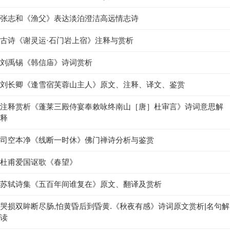
张志和《渔父》表达淡泊澄洁高远情志诗
古诗《谢灵运·石门岩上宿》注释与赏析
刘禹锡《韩信庙》诗词赏析
刘长卿《逢雪宿芙蓉山主人》原文、注释、译文、鉴赏
注释赏析《蓬莱三殿侍宴奉敕咏终南山［唐］杜审言》诗词意思解
释
司空本净《线断一时休》佛门禅诗分析与鉴赏
杜甫爱国讴歌《春望》
苏轼诗集《五百年间谁复在》原文、翻译及赏析
哭损双眸断尽肠,怕黄昏后到昏黄.《秋夜有感》诗词原文赏析|名句解
读