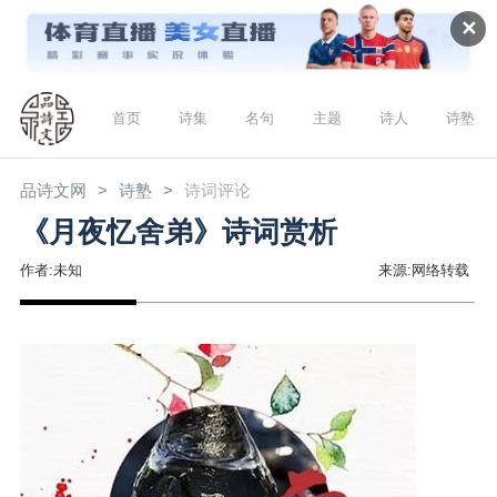
✕
首页
诗集
名句
主题
诗人
诗塾
品诗文网
诗塾
诗词评论
《月夜忆舍弟》诗词赏析
作者:未知
来源:网络转载