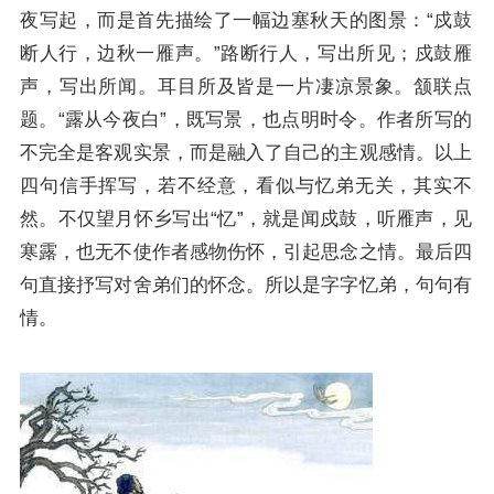
夜写起，而是首先描绘了一幅边塞秋天的图景：“戍鼓
断人行，边秋一雁声。”路断行人，写出所见；戍鼓雁
声，写出所闻。耳目所及皆是一片凄凉景象。颔联点
题。“露从今夜白”，既写景，也点明时令。作者所写的
不完全是客观实景，而是融入了自己的主观感情。以上
四句信手挥写，若不经意，看似与忆弟无关，其实不
然。不仅望月怀乡写出“忆”，就是闻戍鼓，听雁声，见
寒露，也无不使作者感物伤怀，引起思念之情。最后四
句直接抒写对舍弟们的怀念。所以是字字忆弟，句句有
情。