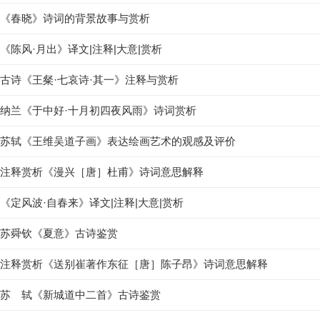
《春晓》诗词的背景故事与赏析
《陈风·月出》译文|注释|大意|赏析
古诗《王粲·七哀诗·其一》注释与赏析
纳兰《于中好·十月初四夜风雨》诗词赏析
苏轼《王维吴道子画》表达绘画艺术的观感及评价
注释赏析《漫兴［唐］杜甫》诗词意思解释
《定风波·自春来》译文|注释|大意|赏析
苏舜钦《夏意》古诗鉴赏
注释赏析《送别崔著作东征［唐］陈子昂》诗词意思解释
苏 轼《新城道中二首》古诗鉴赏