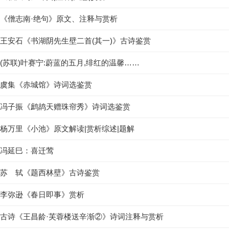
《僧志南·绝句》原文、注释与赏析
王安石《书湖阴先生壁二首(其一)》古诗鉴赏
(苏联)叶赛宁:蔚蓝的五月,绯红的温馨……
虞集《赤城馆》诗词选鉴赏
冯子振《鹧鸪天赠珠帘秀》诗词选鉴赏
杨万里《小池》原文解读|赏析综述|题解
冯延巳：喜迁莺
苏 轼《题西林壁》古诗鉴赏
李弥逊《春日即事》赏析
古诗《王昌龄·芙蓉楼送辛渐②》诗词注释与赏析