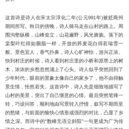
这首诗是诗人在宋太宗淳化二年(公元991年)被贬商州
期间所写。秋日的傍晚，诗人骑马走在山村的路上。周
围沟壑纵横，山峰耸立，山花遍野，风光旖旎。落下的
棠梨叶红得如胭脂一样，开放的荞麦花白得若瑞雪一
般。景色宜人，香气扑鼻，诗人心旷神怡，游兴正浓。
快到村庄的时候，诗人看到村庄里的小桥和原塄上的树
木，浓浓的乡愁忽然涌上了心头。诗人似乎突然回到了
少年时代，眼前的景象太像自己的家乡了，他不由得触
景生情，怅然若失。这首诗中，诗人先是细致地描写了
山村的美景，突出了自己惬意的心情。最后突然笔锋一
转，巧设问答，顺利地由写景转入抒情，叙写不期而至
的愁绪，与前面的愉快心情形成强烈的对比，凸显了乡
情之深。而诗中的“数峰无语立斜阳”一句更成为广为传