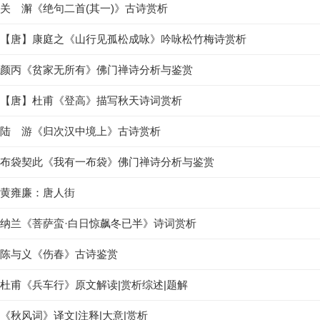
关 澥《绝句二首(其一)》古诗赏析
【唐】康庭之《山行见孤松成咏》吟咏松竹梅诗赏析
颜丙《贫家无所有》佛门禅诗分析与鉴赏
【唐】杜甫《登高》描写秋天诗词赏析
陆 游《归次汉中境上》古诗赏析
布袋契此《我有一布袋》佛门禅诗分析与鉴赏
黄雍廉：唐人街
纳兰《菩萨蛮·白日惊飙冬已半》诗词赏析
陈与义《伤春》古诗鉴赏
杜甫《兵车行》原文解读|赏析综述|题解
《秋风词》译文|注释|大意|赏析