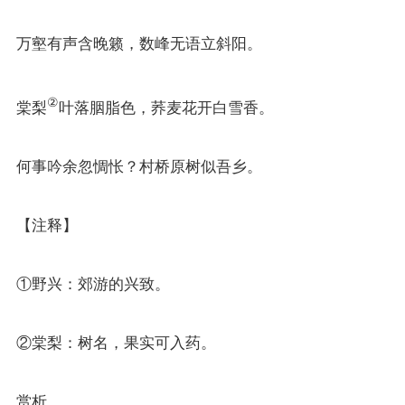
万壑有声含晚籁，数峰无语立斜阳。
②
棠梨
叶落胭脂色，荞麦花开白雪香。
何事吟余忽惆怅？村桥原树似吾乡。
【注释】
①野兴：郊游的兴致。
②棠梨：树名，果实可入药。
赏析