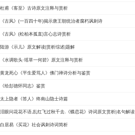
杜甫《客至》古诗原文注释与赏析
《古风》(一百四十年)揭示唐王朝统治者腐朽讽刺诗
《古风》(松柏本孤直)言心志诗赏析
陆游《示儿》原文解读|赏析综述|题解
《水调歌头·瑶草一何碧》原文注释与赏析
黄龙死心《平生爱骂人》佛门禅诗分析与鉴赏
《给彭德怀同志》鉴赏
太上隐者《答人》终南山隐士诗篇
泪眼问花花不语,乱红飞过秋千去.《蝶恋花》诗词原文赏析|名句解读
白居易《买花》社会讽刺诗词简析