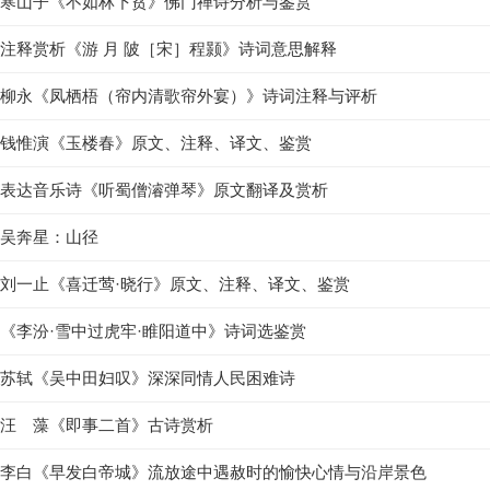
寒山子《不如林下贫》佛门禅诗分析与鉴赏
注释赏析《游 月 陂［宋］程颢》诗词意思解释
柳永《凤栖梧（帘内清歌帘外宴）》诗词注释与评析
钱惟演《玉楼春》原文、注释、译文、鉴赏
表达音乐诗《听蜀僧濬弹琴》原文翻译及赏析
吴奔星：山径
刘一止《喜迁莺·晓行》原文、注释、译文、鉴赏
《李汾·雪中过虎牢·睢阳道中》诗词选鉴赏
苏轼《吴中田妇叹》深深同情人民困难诗
汪 藻《即事二首》古诗赏析
李白《早发白帝城》流放途中遇赦时的愉快心情与沿岸景色