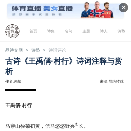
✕
首页
诗集
名句
主题
诗人
诗塾
品诗文网
诗塾
诗词评论
古诗《王禹偁·村行》诗词注释与赏
析
作者:未知
来源:网络转载
王禹偁
·村行
①
马穿山径菊初黄，信马悠悠野兴
长。