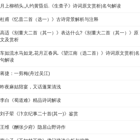
月上柳梢头,人约黄昏后.《生查子》诗词原文赏析|名句解读
杜甫《忆昔二首（选一）》古诗背景解析与注释
高适《别董大二首（其一）》表达什么?《别董大二首（其一）》原
文及赏析
车如流水马如龙,花月正春风.《望江南（选二首）》诗词原文赏析|名
句解读
蒋捷：一剪梅(舟过吴江)
昨夜麻姑陪宴，又话蓬莱清浅
李白《蜀道难》精品诗词解读
刘子翚《汴京纪事二十首(其一)》鉴赏
王维《酬张少府》隐居山野诗作