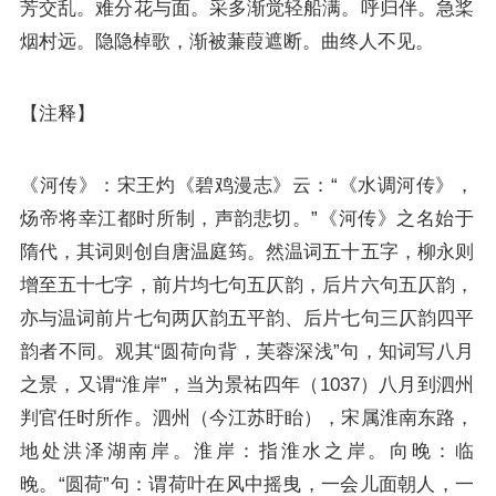
芳交乱。难分花与面。采多渐觉轻船满。呼归伴。急桨
烟村远。隐隐棹歌，渐被蒹葭遮断。曲终人不见。
【注释】
《河传》：宋王灼《碧鸡漫志》云：“《水调河传》，
炀帝将幸江都时所制，声韵悲切。”《河传》之名始于
隋代，其词则创自唐温庭筠。然温词五十五字，柳永则
增至五十七字，前片均七句五仄韵，后片六句五仄韵，
亦与温词前片七句两仄韵五平韵、后片七句三仄韵四平
韵者不同。观其“圆荷向背，芙蓉深浅”句，知词写八月
之景，又谓“淮岸”，当为景祐四年（1037）八月到泗州
判官任时所作。泗州（今江苏盱眙），宋属淮南东路，
地处洪泽湖南岸。淮岸：指淮水之岸。向晚：临
晚。“圆荷”句：谓荷叶在风中摇曳，一会儿面朝人，一