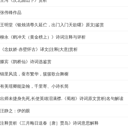
王湾《次北固山下》赏析
张伟锋作品
王明堂《银烛清尊久延伫，出门入门天欲曙》原文|鉴赏
柳永《鹤冲天（黄金榜上）》诗词注释与评析
《念奴娇·赤壁怀古》译文|注释|大意|赏析
滕宾《鹊桥仙》诗词选鉴赏
锦里风流，蚕市繁华，簇簇歌台舞榭
有美瑶卿能染翰，千里寄、小诗长简
出师未捷身先死,长使英雄泪满襟.《蜀相》诗词原文赏析|名句解读
汪静之：伊的眼
注释赏析《三月晦日送春［唐］贾岛》诗词意思解释