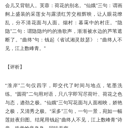
会儿又背朝人。芙蓉：荷花的别名。“仙娥”三句：谓画
舸上盛装的采莲女与露渍红芳交相辉映，让人眼花缭
乱，分不清花面与人面。烟村：暮霭中的村庄。“隐
隐”二句：谓隐隐约约的渔歌声，渐渐被水边的芦苇遮
断了。“曲终”句：钱起《
省试湘灵鼓瑟
》：“曲终人不
见，江上数峰青。”
【评析】
“淮岸”二句仅四字，即交代了时间与地点，笔墨洗
练。“圆荷”二句用对语，只八字即写尽荷叶、荷花之色
与态，遒劲之极。“仙娥”三句写花面与人面相映，娇艳
之极，又清秀之极。“采多”三句，一句一景，宛如一幅
莲娃夜归图。结尾用
钱起
“曲终人不见，江上数峰青”诗