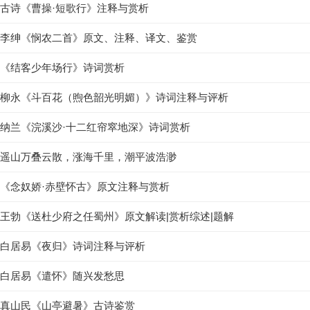
古诗《曹操·短歌行》注释与赏析
李绅《悯农二首》原文、注释、译文、鉴赏
《结客少年场行》诗词赏析
柳永《斗百花（煦色韶光明媚）》诗词注释与评析
纳兰《浣溪沙·十二红帘窣地深》诗词赏析
遥山万叠云散，涨海千里，潮平波浩渺
《念奴娇·赤壁怀古》原文注释与赏析
王勃《送杜少府之任蜀州》原文解读|赏析综述|题解
白居易《夜归》诗词注释与评析
白居易《遣怀》随兴发愁思
真山民《山亭避暑》古诗鉴赏