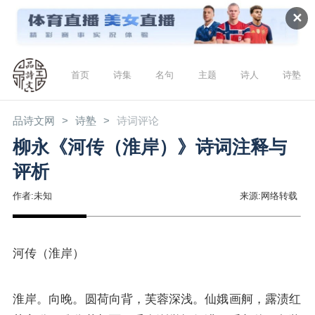
✕
首页
诗集
名句
主题
诗人
诗塾
品诗文网
诗塾
诗词评论
柳永《河传（淮岸）》诗词注释与
评析
作者:未知
来源:网络转载
河传（淮岸）
淮岸。向晚。圆荷向背，芙蓉深浅。仙娥画舸，露渍红