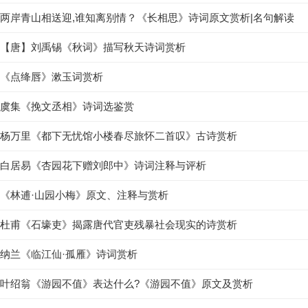
两岸青山相送迎,谁知离别情？《长相思》诗词原文赏析|名句解读
【唐】刘禹锡《秋词》描写秋天诗词赏析
《点绛唇》漱玉词赏析
虞集《挽文丞相》诗词选鉴赏
杨万里《都下无忧馆小楼春尽旅怀二首叹》古诗赏析
白居易《杏园花下赠刘郎中》诗词注释与评析
《林逋·山园小梅》原文、注释与赏析
杜甫《石壕吏》揭露唐代官吏残暴社会现实的诗赏析
纳兰《临江仙·孤雁》诗词赏析
叶绍翁《游园不值》表达什么?《游园不值》原文及赏析