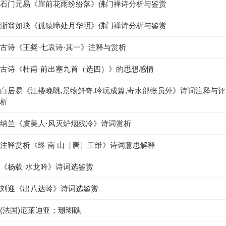
石门元易《崖前花雨纷纷落》佛门禅诗分析与鉴赏
浙翁如琰《孤猿啼处月华明》佛门禅诗分析与鉴赏
古诗《王粲·七哀诗·其一》注释与赏析
古诗《杜甫·前出塞九首（选四）》的思想感情
白居易《江楼晚眺,景物鲜奇,吟玩成篇,寄水部张员外》诗词注释与评
析
纳兰《虞美人·风灭炉烟残冷》诗词赏析
注释赏析《终 南 山［唐］王维》诗词意思解释
《杨载·水龙吟》诗词选鉴赏
刘迎《出八达岭》诗词选鉴赏
(法国)厄莱迪亚：珊瑚礁