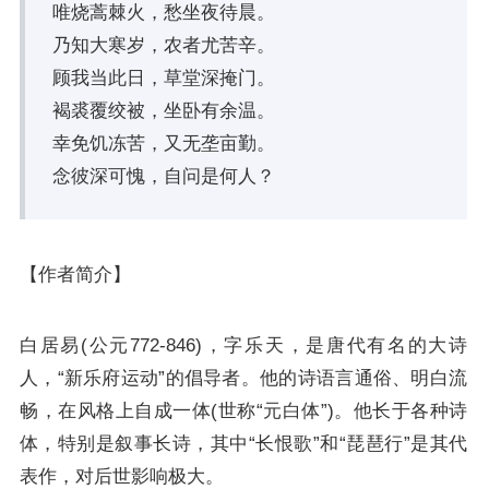
唯烧蒿棘火，愁坐夜待晨。
乃知大寒岁，农者尤苦辛。
顾我当此日，草堂深掩门。
褐裘覆绞被，坐卧有余温。
幸免饥冻苦，又无垄亩勤。
念彼深可愧，自问是何人？
【作者简介】
白居易(公元772-846)，字乐天，是唐代有名的大诗
人，“新乐府运动”的倡导者。他的诗语言通俗、明白流
畅，在风格上自成一体(世称“元白体”)。他长于各种诗
体，特别是叙事长诗，其中“长恨歌”和“琵琶行”是其代
表作，对后世影响极大。