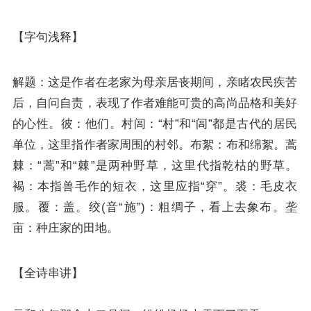
【字句浅释】
解题：这是作者在老家为母亲居丧期间，亲睹农民疾苦
后，自问自责，表现了作者难能可贵的高尚品格和美好
的心性。彼：他们。村闾：“村”和“闾”都是古代的居民
单位，这里指作者家周围的村邻。布絮：布和绵絮。蒿
棘：“蒿”和“棘”是两种野草，这里代指乾枯的野草。
褐：本指兽毛作的短衣，这里应指“穿”。裘：毛皮衣
服。覆：盖。绞(音“施”)：粗绸子，看上去象布。垄
亩：种庄家的田地。
【全诗串讲】