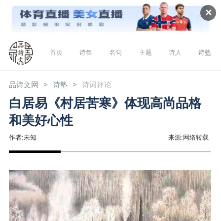
✕
首页
诗集
名句
主题
诗人
诗塾
品诗文网
诗塾
诗词评论
白居易《村居苦寒》体现高尚品格
和美好心性
作者:未知
来源:网络转载