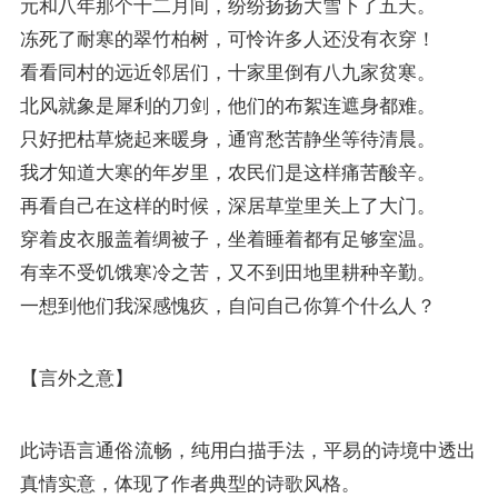
元和八年那个十二月间，纷纷扬扬大雪下了五天。
冻死了耐寒的翠竹柏树，可怜许多人还没有衣穿！
看看同村的远近邻居们，十家里倒有八九家贫寒。
北风就象是犀利的刀剑，他们的布絮连遮身都难。
只好把枯草烧起来暖身，通宵愁苦静坐等待清晨。
我才知道大寒的年岁里，农民们是这样痛苦酸辛。
再看自己在这样的时候，深居草堂里关上了大门。
穿着皮衣服盖着绸被子，坐着睡着都有足够室温。
有幸不受饥饿寒冷之苦，又不到田地里耕种辛勤。
一想到他们我深感愧疚，自问自己你算个什么人？
【言外之意】
此诗语言通俗流畅，纯用白描手法，平易的诗境中透出
真情实意，体现了作者典型的诗歌风格。