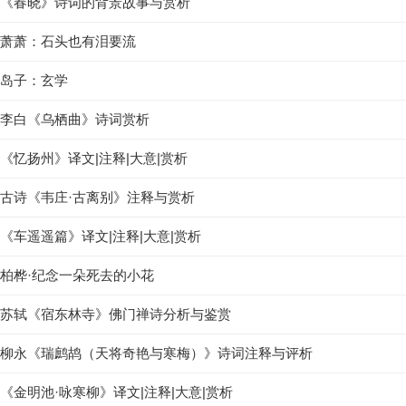
《春晓》诗词的背景故事与赏析
萧萧：石头也有泪要流
岛子：玄学
李白《乌栖曲》诗词赏析
《忆扬州》译文|注释|大意|赏析
古诗《韦庄·古离别》注释与赏析
《车遥遥篇》译文|注释|大意|赏析
柏桦·纪念一朵死去的小花
苏轼《宿东林寺》佛门禅诗分析与鉴赏
柳永《瑞鹧鸪（天将奇艳与寒梅）》诗词注释与评析
《金明池·咏寒柳》译文|注释|大意|赏析