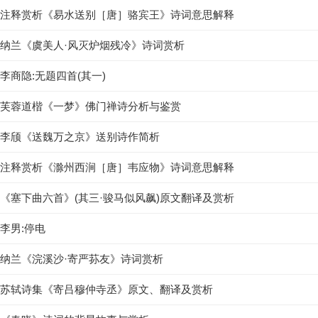
注释赏析《易水送别［唐］骆宾王》诗词意思解释
纳兰《虞美人·风灭炉烟残冷》诗词赏析
李商隐:无题四首(其一)
芙蓉道楷《一梦》佛门禅诗分析与鉴赏
李颀《送魏万之京》送别诗作简析
注释赏析《滁州西涧［唐］韦应物》诗词意思解释
《塞下曲六首》(其三·骏马似风飙)原文翻译及赏析
李男:停电
纳兰《浣溪沙·寄严荪友》诗词赏析
苏轼诗集《寄吕穆仲寺丞》原文、翻译及赏析