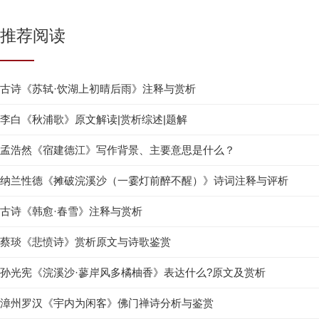
推荐阅读
古诗《苏轼·饮湖上初晴后雨》注释与赏析
李白《秋浦歌》原文解读|赏析综述|题解
孟浩然《宿建德江》写作背景、主要意思是什么？
纳兰性德《摊破浣溪沙（一霎灯前醉不醒）》诗词注释与评析
古诗《韩愈·春雪》注释与赏析
蔡琰《悲愤诗》赏析原文与诗歌鉴赏
孙光宪《浣溪沙·蓼岸风多橘柚香》表达什么?原文及赏析
漳州罗汉《宇内为闲客》佛门禅诗分析与鉴赏