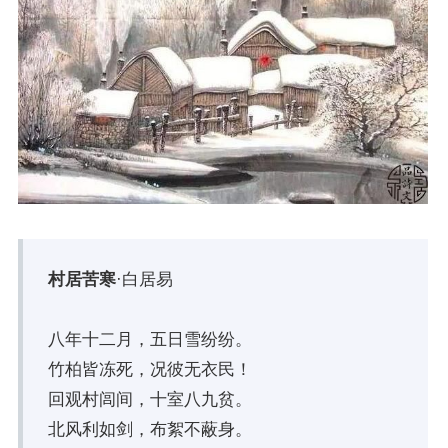
村居苦寒
·
白居易
八年十二月，五日雪纷纷。
竹柏皆冻死，况彼无衣民！
回观村闾间，十室八九贫。
北风利如剑，布絮不蔽身。