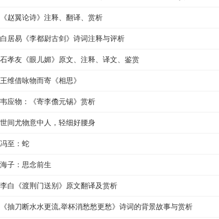
《赵翼论诗》注释、翻译、赏析
白居易《李都尉古剑》诗词注释与评析
石孝友《眼儿媚》原文、注释、译文、鉴赏
王维借咏物而寄《相思》
韦应物：《寄李儋元锡》赏析
世间尤物意中人，轻细好腰身
冯至：蛇
海子：思念前生
李白《渡荆门送别》原文翻译及赏析
《抽刀断水水更流,举杯消愁愁更愁》诗词的背景故事与赏析