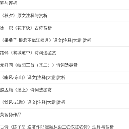
释与评析
《秋夕》原文注释与赏析
徐 积《花下饮》古诗赏析
《采桑子·恨君不似江楼月》译文|注释|大意|赏析
路铎《襄城道中》诗词选鉴赏
元好问《岐阳三首（其二）》诗词选鉴赏
《豳风·东山》译文|注释|大意|赏析
赵孟頫《溪上》诗词选鉴赏
《邶风·式微》译文|注释|大意|赏析
黄智扬作品
古诗《陈子昂·送著作郎崔融从梁王②东征③诗》注释与赏析