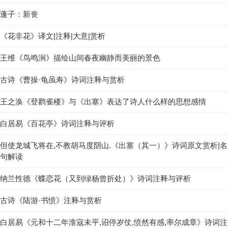
蓬子：新丧
《花非花》译文|注释|大意|赏析
王维《鸟鸣涧》描绘山间春夜幽静而美丽的景色
古诗《曹操·龟虽寿》诗词注释与赏析
王之涣《登鹳雀楼》与《出塞》表达了诗人什么样的思想感情
白居易《百花亭》诗词注释与评析
但使龙城飞将在,不教胡马度阴山.《出塞（其一）》诗词原文赏析|名
句解读
纳兰性德《蝶恋花（又到绿杨曾折处）》诗词注释与评析
古诗《陆游·书愤》注释与赏析
白居易《元和十二年淮寇未平,诏停岁仗,愤然有感,率尔成章》诗词注