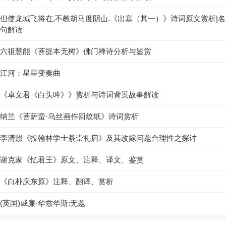
但使龙城飞将在,不教胡马度阴山.《出塞（其一）》诗词原文赏析|名
句解读
六祖慧能《菩提本无树》佛门禅诗分析与鉴赏
江河：星星变奏曲
《卓文君《白头吟》》赏析与诗词背景故事解读
纳兰《菩萨蛮·乌丝画作回纹纸》诗词赏析
李清照《投翰林学士綦崇礼启》及其改嫁问题合理性之探讨
谢克家《忆君王》原文、注释、译文、鉴赏
《白朴庆东原》注释、翻译、赏析
(英国)威廉·华兹华斯:无题