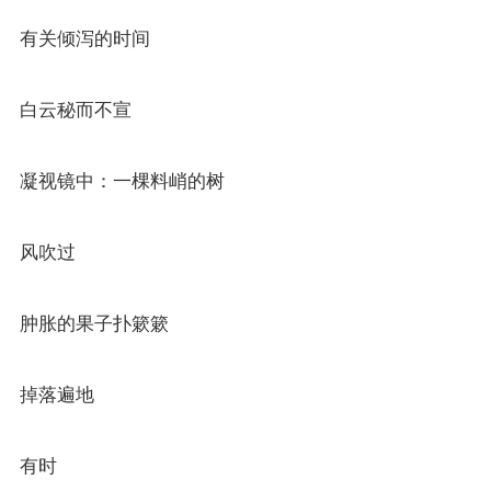
有关倾泻的时间
白云秘而不宣
凝视镜中：一棵料峭的树
风吹过
肿胀的果子扑簌簌
掉落遍地
有时