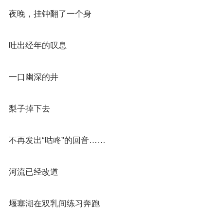
夜晚，挂钟翻了一个身
吐出经年的叹息
一口幽深的井
梨子掉下去
不再发出“咕咚”的回音……
河流已经改道
堰塞湖在双乳间练习奔跑