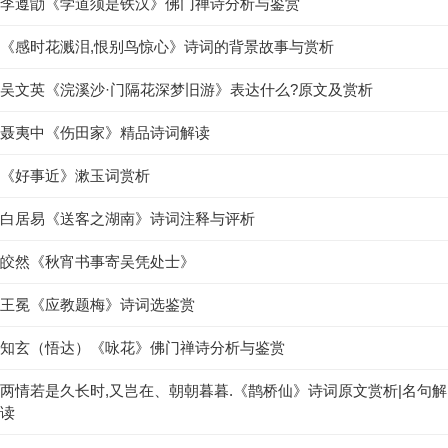
李遵勖《学道须是铁汉》佛门禅诗分析与鉴赏
《感时花溅泪,恨别鸟惊心》诗词的背景故事与赏析
吴文英《浣溪沙·门隔花深梦旧游》表达什么?原文及赏析
聂夷中《伤田家》精品诗词解读
《好事近》漱玉词赏析
白居易《送客之湖南》诗词注释与评析
皎然《秋宵书事寄吴凭处士》
王冕《应教题梅》诗词选鉴赏
知玄（悟达）《咏花》佛门禅诗分析与鉴赏
两情若是久长时,又岂在、朝朝暮暮.《鹊桥仙》诗词原文赏析|名句解
读