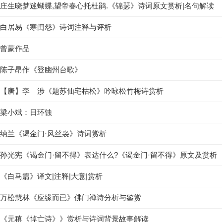
庄生晓梦迷蝴蝶,望帝春心托杜鹃.《锦瑟》诗词原文赏析|名句解读
白居易《寒闺怨》诗词注释与评析
曾蒙作品
陈子昂作《登幽州台歌》
【唐】李 涉《题苏仙宅枯松》吟咏松竹梅诗赏析
梁小斌：日环蚀
纳兰《谒金门·风丝袅》诗词赏析
孙光宪《谒金门·留不得》表达什么?《谒金门·留不得》原文及赏析
《白马篇》译文|注释|大意|赏析
万松慧林《应缘而已》佛门禅诗分析与鉴赏
《元稹《悼亡诗》》赏析与诗词背景故事解读