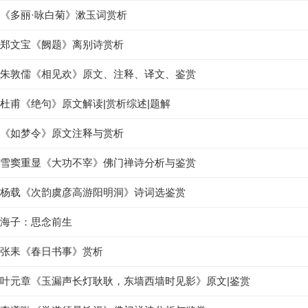
《多丽·咏白菊》漱玉词赏析
郑文宝《阙题》离别诗赏析
朱敦儒《相见欢》原文、注释、译文、鉴赏
杜甫《绝句》原文解读|赏析综述|题解
《如梦令》原文注释与赏析
雪窦重显《大功不宰》佛门禅诗分析与鉴赏
杨载《次韵虞彦高游阳明洞》诗词选鉴赏
海子：思念前生
张耒《春日书事》赏析
叶元章《玉漏声长灯耿耿，东墙西墙时见影》原文|鉴赏