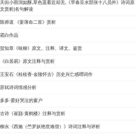
天街小雨润如酥,草色遥看近却无.《早春呈水部张十八员外》诗词原
文赏析|名句解读
陈师道 《妾薄命二首》赏析
霜白作品
贺知章《咏柳》原文、注释、译文、鉴赏
《白居易》原文注释与赏析
王安石《桂枝香·金陵怀古》历史兴亡感喟词作
苏轼诗词情感分析
多多·爱好哭泣的窗户
古诗《崔颢·黄鹤楼》注释与赏析
柳永《西施（苎罗妖艳世难偕）》诗词注释与评析