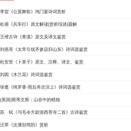
李贺《公莫舞歌》鸿门宴诗词赏析
杜甫《兵车行》原文解读|赏析综述|题解
王维古诗《青溪》原文及译文鉴赏
刘燕哥《太常引饯齐参议归山东》诗词选鉴赏
杜安世《卜算子》原文、注释、译文、鉴赏
刘因《木兰花》诗词选鉴赏
张翥《绮罗香·雨后舟次洹上》诗词选鉴赏
(美国)斯蒂文斯：山谷中的蜡烛
苏 轼《与毛令方尉游西菩寺二首》古诗鉴赏
汪莘《次潘别驾韵》赏析