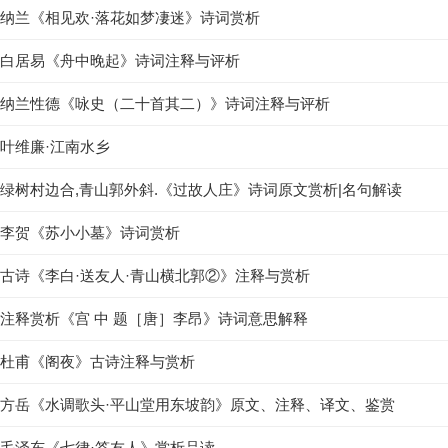
纳兰《相见欢·落花如梦凄迷》诗词赏析
白居易《舟中晚起》诗词注释与评析
纳兰性德《咏史（二十首其二）》诗词注释与评析
叶维廉·江南水乡
绿树村边合,青山郭外斜.《过故人庄》诗词原文赏析|名句解读
李贺《苏小小墓》诗词赏析
古诗《李白·送友人·青山横北郭②》注释与赏析
注释赏析《宫 中 题［唐］李昂》诗词意思解释
杜甫《阁夜》古诗注释与赏析
方岳《水调歌头·平山堂用东坡韵》原文、注释、译文、鉴赏
毛泽东《七律·答友人》赏析品读