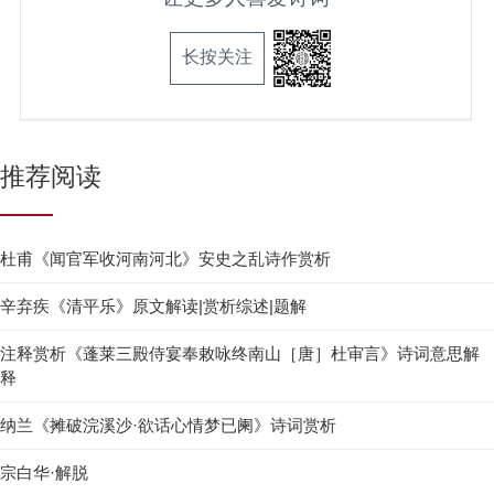
长按关注
推荐阅读
杜甫《闻官军收河南河北》安史之乱诗作赏析
辛弃疾《清平乐》原文解读|赏析综述|题解
注释赏析《蓬莱三殿侍宴奉敕咏终南山［唐］杜审言》诗词意思解
释
纳兰《摊破浣溪沙·欲话心情梦已阑》诗词赏析
宗白华·解脱