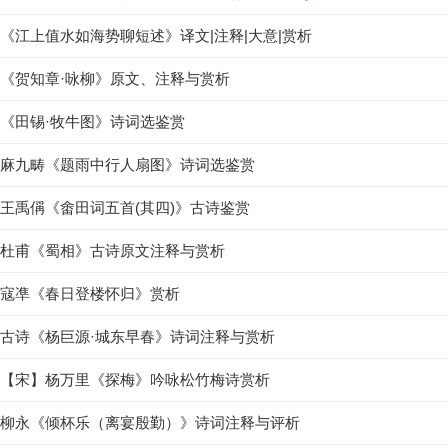
《江上值水如海势聊短述》译文|注释|大意|赏析
《贺知章·咏柳》原文、注释与赏析
《田锡·牧牛图》诗词选鉴赏
麻九畴《题雨中行人扇图》诗词选鉴赏
王禹偁《畬田词五首(其四)》古诗鉴赏
杜甫《蜀相》古诗原文注释与赏析
寇凖《春日登楼怀归》赏析
古诗《杨巨源·城东早春》诗词注释与赏析
【宋】杨万里《探梅》吟咏松竹梅诗赏析
柳永《倾杯乐（离宴殷勤）》诗词注释与评析