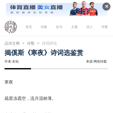
✕
首页
诗集
名句
主题
诗人
诗塾
品诗文网
诗塾
诗词评论
揭傒斯《寒夜》诗词选鉴赏
作者:未知
来源:网络转载
寒夜
疏星冻霜空，流月湿林薄。