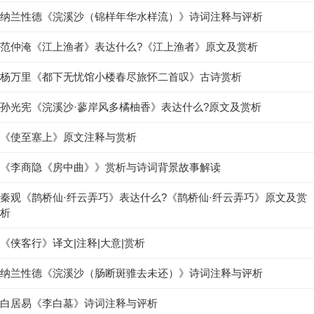
纳兰性德《浣溪沙（锦样年华水样流）》诗词注释与评析
范仲淹《江上渔者》表达什么?《江上渔者》原文及赏析
杨万里《都下无忧馆小楼春尽旅怀二首叹》古诗赏析
孙光宪《浣溪沙·蓼岸风多橘柚香》表达什么?原文及赏析
《使至塞上》原文注释与赏析
《李商隐《房中曲》》赏析与诗词背景故事解读
秦观《鹊桥仙·纤云弄巧》表达什么?《鹊桥仙·纤云弄巧》原文及赏
析
《侠客行》译文|注释|大意|赏析
纳兰性德《浣溪沙（肠断斑骓去未还）》诗词注释与评析
白居易《李白墓》诗词注释与评析