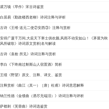
裘万顷《早作》宋古诗鉴赏
白居易《勤政楼西老柳》诗词注释与评析
古诗《王维·送元二使②安西③》注释与赏析
安得广厦千万间,大庇天下寒士俱欢颜,风雨不动安如山！《茅屋为秋
风所破歌》诗词原文赏析|名句解读
古诗《袁枚·所见》诗词注释与赏析
李白《下终南过斛斯山人宿置酒》简析
王绩《野望》原文、注释、译文、鉴赏
注释赏析《曲江（其一）［唐］杜甫》诗词意思解释
纳兰性德《金缕曲（洒尽无端泪）》诗词注释与评析
萨都刺《芙蓉曲》诗词选鉴赏