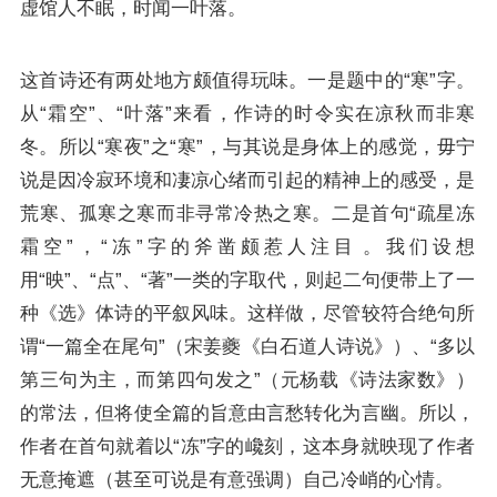
虚馆人不眠，时闻一叶落。
这首诗还有两处地方颇值得玩味。一是题中的“寒”字。
从“霜空”、“叶落”来看，作诗的时令实在凉秋而非寒
冬。所以“寒夜”之“寒”，与其说是身体上的感觉，毋宁
说是因冷寂环境和凄凉心绪而引起的精神上的感受，是
荒寒、孤寒之寒而非寻常冷热之寒。二是首句“疏星冻
霜空”，“冻”字的斧凿颇惹人注目‍‌‍‍‌‍‌‍‍‍‌‍‍‌‍‍‍‌‍‍‌ ‍‍‍‌‍‍‍‍‌‍‌‍‌‍‌‍‍‌‍‍ ‍‍‍‍‍‍‍‌‍‍‌‍‍‌‍‌‍‌‍。我们设想
用“映”、“点”、“著”一类的字取代，则起二句便带上了一
种《选》体诗的平叙风味。这样做，尽管较符合绝句所
谓“一篇全在尾句”（宋
姜夔
《白石道人诗说》）、“多以
第三句为主，而第四句发之”（元杨载《诗法家数》）
的常法，但将使全篇的旨意由言愁转化为言幽。所以，
作者在首句就着以“冻”字的巉刻，这本身就映现了作者
无意掩遮（甚至可说是有意强调）自己冷峭的心情。