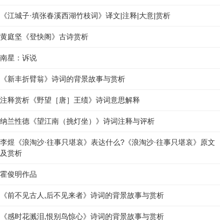
《江城子·填张春溪西湖竹枝词》译文|注释|大意|赏析
黄庭坚《登快阁》古诗赏析
南星：诉说
《新丰折臂翁》诗词的背景故事与赏析
注释赏析《野望［唐］王绩》诗词意思解释
纳兰性德《望江南（挑灯坐）》诗词注释与评析
李煜《浪淘沙·往事只堪哀》表达什么?《浪淘沙·往事只堪哀》原文
及赏析
霍俊明作品
《前不见古人,后不见来者》诗词的背景故事与赏析
《感时花溅泪,恨别鸟惊心》诗词的背景故事与赏析