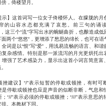
偎傍，倚楼望月。
提示】这首词写一位女子倚楼怀人。在朦胧的月
帘的山容水态都充满了哀愁。前三句的诵
字，这三个“流”字写出水的蜿蜒曲折，也酿造成低
下面两个“悠悠”，更增添了愁思的绵长，也可在语
全词是以“恨”写“爱”，用浅易流畅的语言、和谐
的复杂感情。特别是那一派流泻的月光更烘托出
，增强了艺术感染力，显示出这首小词言简意富
点。
顿挫建议】“/”表示短暂的停歇或顿挫，有时可
便是停歇或顿挫也应是声音的似断非断，气息和
；“//”表示必须的停歇或顿挫；“///”表示意思
安排。本教材下同。