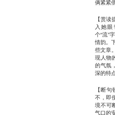
俩紧紧
【赏读
入她眼
个“流”
情韵。
些文章。
现人物
的气氛
深的特
【断句
不，即
境不可断
气口的