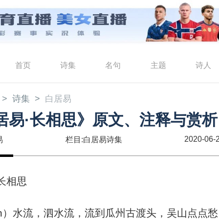
首页
诗集
名句
主题
诗人
诗集
白居易
居易·长相思》原文、注释与赏析
2020-06-2
易
栏目:白居易诗集
·长相思
àn）水流，泗水流，流到瓜州古渡头，吴山点点愁