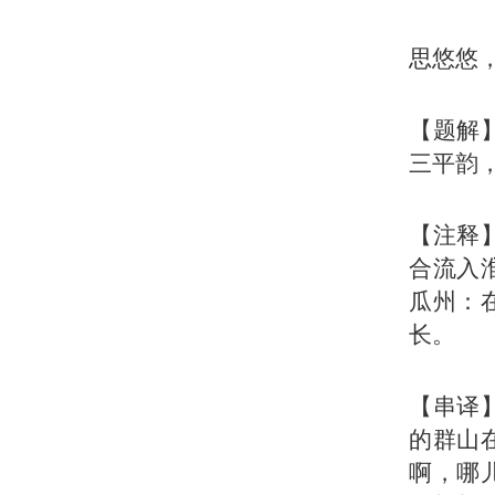
思悠悠
【题解
三平韵
【注释
合流入
瓜州：
长。
【串译
的群山
啊，哪