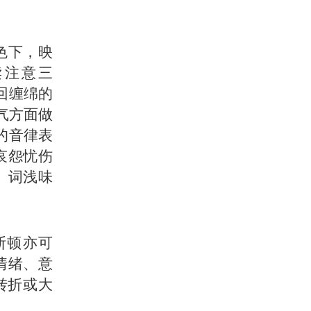
色下，映
读注意三
回缠绵的
气方面做
的音律表
哀怨忧伤
、词浅味
断顿亦可
情绪、意
的转折或大