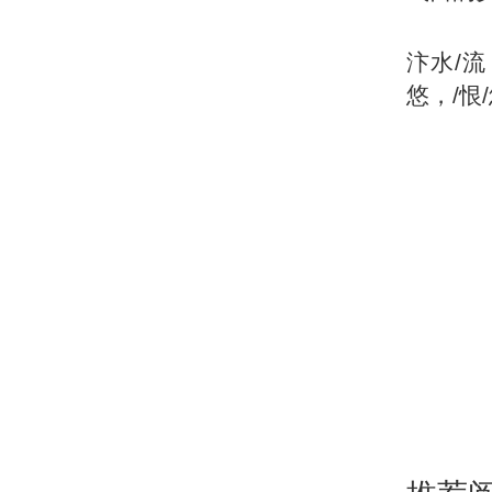
汴水/流
悠，/恨