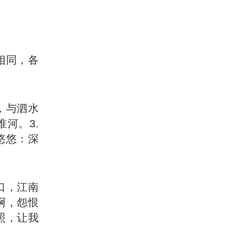
相同，各
，与泗水
河。3.
悠悠：深
口，江南
啊，怨恨
照，让我