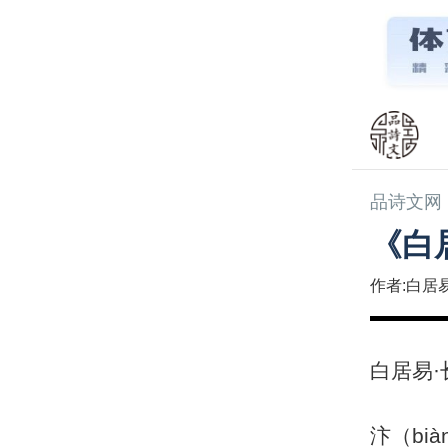
品诗文网
《白
作者:白居
白居易
汴（bi