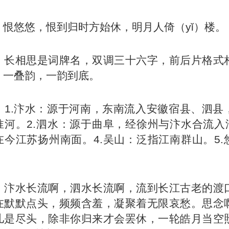
，恨悠悠，恨到归时方始休，明月人倚（yǐ）楼。
】长相思是词牌名，双调三十六字，前后片格式
，一叠韵，一韵到底。
】1.汴水：源于河南，东南流入安徽宿县、泗县
淮河。2.泗水：源于曲阜，经徐州与汴水合流入淮
在今江苏扬州南面。4.吴山：泛指江南群山。5.
】汴水长流啊，泗水长流啊，流到长江古老的渡
在默默点头，频频含羞，凝聚着无限哀愁。思念
儿是尽头，除非你归来才会罢休，一轮皓月当空