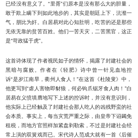
已经没有意义了。“里胥”们原本是没有那么大的胆量，
敢于欺上瞒下到如此地步的，其实是朝廷上下，沆瀣一
气，朋比为奸。白居易对此心知肚明，吃苦的还是那些
无依无靠的贫苦百姓。他们一苦天灾，二苦黑官，这正
是“苛政猛于虎”。
这首诗体现了作者视民如子的情怀，揭露了封建社会的
黑暗与腐败。作者在《轻肥》诗中曾一针见血地控
诉“是岁江南旱，衢州人食人！”在这首《杜陵叟》中，
他更写到“虐人害物即豺狼，何必钩爪锯牙食人肉！”白
居易在义愤填膺地写下上述的控诉时，并没有意识到，
他实际上已经触及了封建社会那人吃人的凶残野蛮的社
会本质。事实上，每当灾荒严重之际，由皇帝下诏蠲免
租税，而地方官照样加紧盘剥勒索，不过是封建社会经
常上演的双簧戏而已。宋代诗人
范成大
就有一首《后催