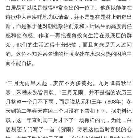
白居易可以说是做得非常突出的一位了。他所以能够在
诗歌中大声疾呼地为民请命，并不是想在题材上猎奇出
新，而是源于他对朝廷政治前景和国计民生的高度责任
感和使命感。作者一再把视角投向生活在最底层的群
众，他们的生活过得十分悲惨，而且向来是无人过问
的。这位不知姓甚名谁的杜陵叟处在水深火热的困境中
而不能自拔。
“三月无雨旱风起，麦苗不秀多黄死。九月降霜秋早
寒，禾穗未熟皆青乾。”三月无雨，并不是指的农历三
月整整一个月不下雨，而是说从元和三年（808年）冬
天到第二年春天连续三个月没有下雪和下雨。据史料记
载，这一年直到闰三月才下了一场像样的雨，为此，白
居易还专门写了一首《贺雨》诗表达他当时喜悦的心