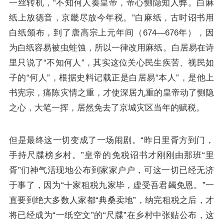
一丝转机，“不知何人奏皇帝，帝心恻隐知人弊。白麻
纸上放德音，京畿尽放今年税。”白麻纸，古时诏书用
白纸颁布，到了唐高宗上元年间（674—676年），因
为白纸容易被虫蛀蚀，所以一律改用麻纸。白居易在诗
里只说了“不知何人”，其实这位关心民生疾苦、视民如
子的“何人”，根据史料记载正是白居易“本人”，是他上
书宪宗，痛陈灾情之重，才使深居九重的皇帝动了恻隐
之心，大笔一挥，居然免去了京城灾区当年的赋税。
但是最终这一切变成了一场闹剧。“昨日里胥方到门，
手持尺牒榜乡村。”皇帝的免税诏书才刚刚由那班“里
胥”们神气活现地公布到家家户户，可这一切已经无济
于事了，因为“十家租税九家毕，虚受吾君蠲免恩。”一
直要到绝大多数人家都“典桑卖地”，纳完租税之后，才
将已经成为“一纸空文”的“尺牒”在乡村中张贴公布，这