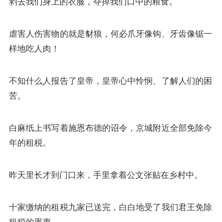
剥去我们身上的衣服，夺掉我们口中的粮食。
虐害人伤害物的就是豺狼，何必爪牙像钩、牙齿像锯一
样地吃人肉！
不知什么人报告了皇帝，皇帝心中怜悯、了解人们的困
苦。
白麻纸上书写着施恩布德的诏令，京城附近全部免除今
年的租税。
昨天里长才到门口来，手里拿着公文张贴在乡村中。
十家缴纳的租税九家已送完，白白地受了我们君王免除
租税的恩惠。