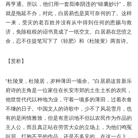
再亨通。所以，他们用一套阳奉阴违的“锦囊妙计”，那
就是拖延不办，对此，白居易也是莫可奈何的了。这样
一来，受灾的老百姓并没有从中得到任何的恩赐与救
济，免除租税的诏书竟成了一纸空文。白居易在悲愤之
余，忍不住提笔写下了《轻肥》和《杜陵叟》两首诗。
【赏析】
“杜陵叟，杜陵居，岁种薄田一顷余。”白居易这首新乐
府诗的主角是一位家住在长安市郊的土生土长的农民，
他世世代代以种地为业，守着一顷多的薄田，过着衣食
不继的日子。中国文人的诗歌中，少不了风花雪月，也
有的是闲情雅致，但是有意识地不但以农民作为作品的
主人公，而且真正站在劳苦大众的立场上，为他们鸣冤
叫屈、打抱不平的作品，还是不多见的。在这一点上，