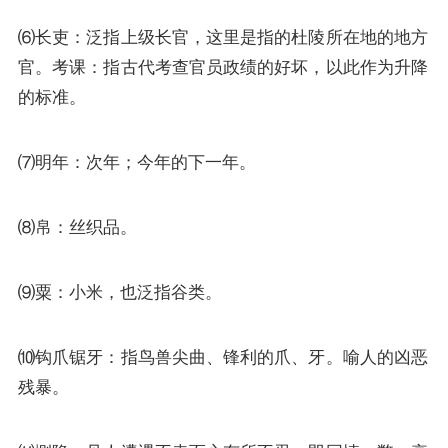
⑹长吏：泛指上级长官，这里是指的杜陵所在地的地方
官。考课：指古代考查官员政绩的好坏，以此作为升降
的标准。
⑺明年：次年；今年的下一年。
⑻帛：丝织品。
⑼粟：小米，也泛指谷类。
⑽钩爪锯牙：指鸟兽尖曲、锋利的爪、牙。喻人的凶恶
残暴。