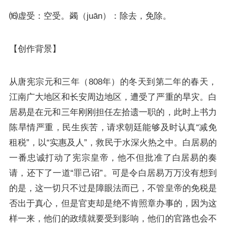
⒃虚受：空受。蠲（juān）：除去，免除。
【创作背景】
从唐宪宗元和三年（808年）的冬天到第二年的春天，
江南广大地区和长安周边地区，遭受了严重的旱灾。白
居易是在元和三年刚刚担任左拾遗一职的，此时上书力
陈旱情严重，民生疾苦，请求朝廷能够及时认真“减免
租税”，以“实惠及人”，救民于水深火热之中。白居易的
一番忠诚打动了宪宗皇帝，他不但批准了白居易的奏
请，还下了一道“罪己诏”。可是令白居易万万没有想到
的是，这一切只不过是障眼法而已，不管皇帝的免税是
否出于真心，但是官吏却是绝不肯照章办事的，因为这
样一来，他们的政绩就要受到影响，他们的官路也会不