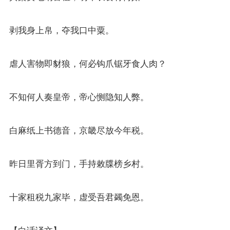
剥我身上帛，夺我口中粟。
虐人害物即豺狼，何必钩爪锯牙食人肉？
不知何人奏皇帝，帝心恻隐知人弊。
白麻纸上书德音，京畿尽放今年税。
昨日里胥方到门，手持敕牒榜乡村。
十家租税九家毕，虚受吾君蠲免恩。