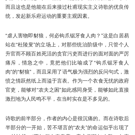
而且这也是他能在后来接过杜甫现实主义诗歌的优良传
统，发起新乐府运动的重要主观因素。
“虐人害物即豺狼，何必钩爪锯牙食人肉？”这是白居易
站在“杜陵叟”的立场上，对那些统治阶级中，只管个人
升官而不顾百姓死活的贪官污吏而进行的面对面的严厉
痛斥，情急之中，竟把他们比喻成了“钩爪锯牙食人
肉”的“豺狼”，而且采用了语气极为强烈的反问句式，激
愤之情跃然纸上而溢于言表。作为一个衣食无忧的政府
官吏，能够对“农夫之困”如此感同身受，能够如此直接
激烈地为人民鸣不平，在当时实在是不多见的。
诗歌的前半部分，作者的内心是很沉痛的。而在诗歌后
半部分的一开始，苦不堪言的“农夫”的命运似乎出现了