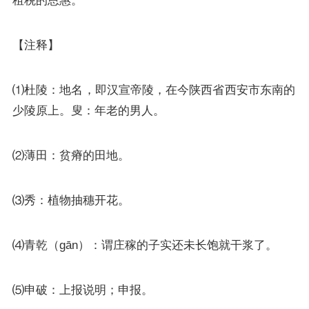
【注释】
⑴杜陵：地名，即汉宣帝陵，在今陕西省西安市东南的
少陵原上。叟：年老的男人。
⑵薄田：贫瘠的田地。
⑶秀：植物抽穗开花。
⑷青乾（gān）：谓庄稼的子实还未长饱就干浆了。
⑸申破：上报说明；申报。