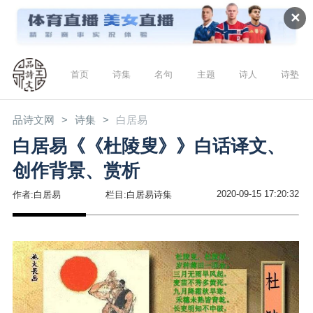
✕
首页
诗集
名句
主题
诗人
诗塾
品诗文网
诗集
白居易
白居易《《杜陵叟》》白话译文、
创作背景、赏析
2020-09-15 17:20:32
作者:白居易
栏目:白居易诗集