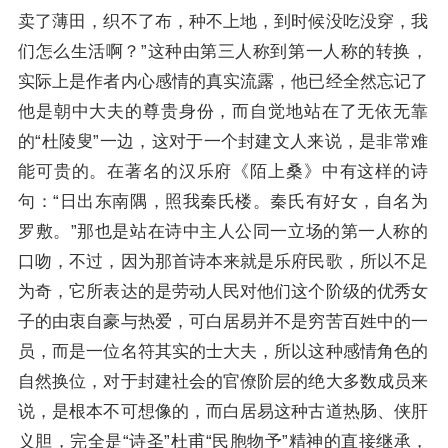
卖了薄田，织不了布，种不上地，到时候没吃没穿，我
们怎么生活啊？”这种由第三人称到第一人称的转换，
实际上是作者内心感情的真实流露，他已经全然忘记了
他是朝中大夫的尊贵身份，而自觉地站在了无依无靠
的“杜陵叟”一边，这对于一个封建文人来说，是非常难
能可贵的。在著名的汉乐府《陌上桑》中有这样的诗
句：“日出东南隅，照我秦氏楼。秦氏有好女，自名为
罗敷。”那也是站在诗中主人公同一立场的第一人称的
口吻，不过，因为那首诗本来就是乐府民歌，所以不足
为奇，它所表达的是劳动人民对他们这个阶级的优秀女
子的由衷自豪与热爱，可白居易并不是穷苦百姓中的一
员，而是一位名符其实的士大夫，所以这种感情角色的
自然换位，对于封建社会的官僚阶层的绝大多数成员来
说，是根本不可想像的，而白居易这种古道热肠、侠肝
义胆，完全是“诗圣”
杜甫
“民胞物予”精神的直接继承，