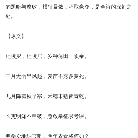
的黑暗与腐败，横征暴敛，巧取豪夺，是全诗的深刻之
处。
【原文】
杜陵叟，杜陵居，岁种薄田一顷余。
三月无雨旱风起，麦苗不秀多黄死。
九月降霜秋早寒，禾穗未熟皆青乾。
长吏明知不申破，急敛暴征求考课。
典桑卖地纳官租，明年衣食将何如？