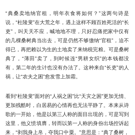
“典桑卖地纳官租，明年衣食将如何？”这两句诗是
说，“杜陵叟”在大荒之年，遇上这样不顾百姓死活的“长
吏”，叫天天不应，喊地地不理，只好忍痛把家中仅有
的几棵桑树典当出去，可是仍然不够缴纳“官租”，迫不
得已，再把赖以为生的土地卖了来纳税完粮。可是桑树
典了，“薄田”卖了，到时候连“男耕女织”的本钱都没
有，第二年的生计也没有办法了。这种来自“长吏”的人
祸，让“农夫之困”愈发雪上加霜。
看到“杜陵叟”面对的“人祸之困”比“天灾之困”更加无情、
更加残酷时，白居易的心情再也无法平静了。本来从诗
歌的一开始，他是以第三人称的面目出现的，可是写到
这里，他义愤填膺，转而以第一人称的身份出场控诉起
来，“剥我身上帛，夺我口中粟。”意思是：“典了桑树，