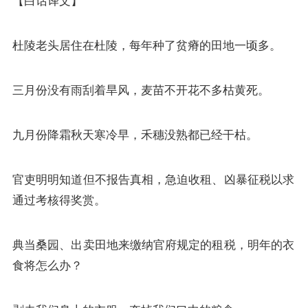
【白话译文】
杜陵老头居住在杜陵，每年种了贫瘠的田地一顷多。
三月份没有雨刮着旱风，麦苗不开花不多枯黄死。
九月份降霜秋天寒冷早，禾穗没熟都已经干枯。
官吏明明知道但不报告真相，急迫收租、凶暴征税以求
通过考核得奖赏。
典当桑园、出卖田地来缴纳官府规定的租税，明年的衣
食将怎么办？