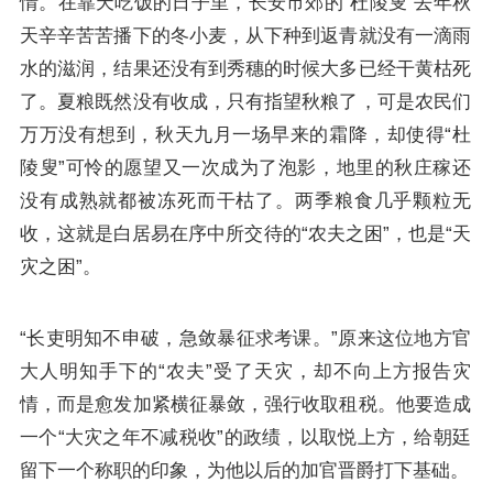
情。在靠天吃饭的日子里，长安市郊的“杜陵叟”去年秋
天辛辛苦苦播下的冬小麦，从下种到返青就没有一滴雨
水的滋润，结果还没有到秀穗的时候大多已经干黄枯死
了。夏粮既然没有收成，只有指望秋粮了，可是农民们
万万没有想到，秋天九月一场早来的霜降，却使得“杜
陵叟”可怜的愿望又一次成为了泡影，地里的秋庄稼还
没有成熟就都被冻死而干枯了。两季粮食几乎颗粒无
收，这就是白居易在序中所交待的“农夫之困”，也是“天
灾之困”。
“长吏明知不申破，急敛暴征求考课。”原来这位地方官
大人明知手下的“农夫”受了天灾，却不向上方报告灾
情，而是愈发加紧横征暴敛，强行收取租税。他要造成
一个“大灾之年不减税收”的政绩，以取悦上方，给朝廷
留下一个称职的印象，为他以后的加官晋爵打下基础。