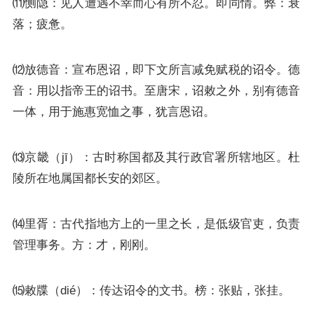
⑾恻隐：见人遭遇不幸而心有所不忍。即同情。弊：衰
落；疲惫。
⑿放德音：宣布恩诏，即下文所言减免赋税的诏令。德
音：用以指帝王的诏书。至唐宋，诏敕之外，别有德音
一体，用于施惠宽恤之事，犹言恩诏。
⒀京畿（jī）：古时称国都及其行政官署所辖地区。杜
陵所在地属国都长安的郊区。
⒁里胥：古代指地方上的一里之长，是低级官吏，负责
管理事务。方：才，刚刚。
⒂敕牒（dié）：传达诏令的文书。榜：张贴，张挂。