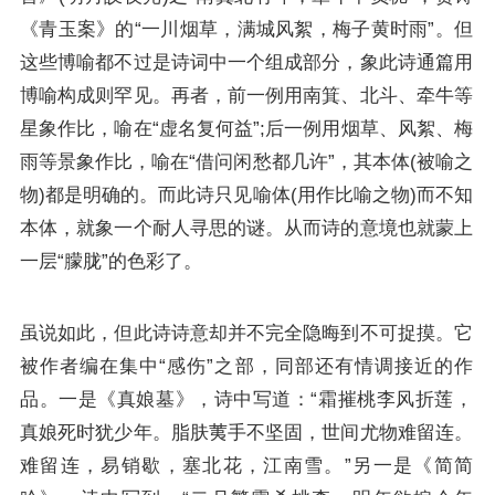
《青玉案》的“一川烟草，满城风絮，梅子黄时雨”。但
这些博喻都不过是诗词中一个组成部分，象此诗通篇用
博喻构成则罕见。再者，前一例用南箕、北斗、牵牛等
星象作比，喻在“虚名复何益”;后一例用烟草、风絮、梅
雨等景象作比，喻在“借问闲愁都几许”，其本体(被喻之
物)都是明确的。而此诗只见喻体(用作比喻之物)而不知
本体，就象一个耐人寻思的谜。从而诗的意境也就蒙上
一层“朦胧”的色彩了。
虽说如此，但此诗诗意却并不完全隐晦到不可捉摸。它
被作者编在集中“感伤”之部，同部还有情调接近的作
品。一是《真娘墓》，诗中写道：“霜摧桃李风折莲，
真娘死时犹少年。脂肤荑手不坚固，世间尤物难留连。
难留连，易销歇，塞北花，江南雪。”另一是《简简