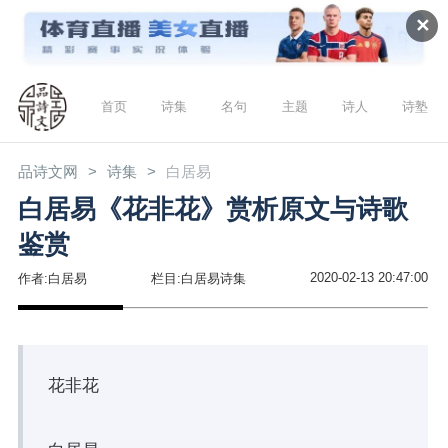
✕
首页
诗集
名句
主题
诗人
诗塾
品诗文网
诗集
白居易
白居易《花非花》赏析原文与诗歌
鉴赏
2020-02-13 20:47:00
作者:白居易
栏目:白居易诗集
花非花