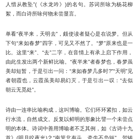
人惜从教坠”(《水龙吟》)的名句。苏词所咏为杨花柳
絮，而白诗所咏何物未尝显言。
单看“夜半来，天明去”，颇使读者疑心是在说梦。但从
下句“来如春梦”四字，可见又不然了。“梦”原来也是一
比。这里“来”、“去”二字，在音情上有承上启下作用，
由此生发出两个新鲜比喻。“夜半来”者春梦也，春梦虽
美却短暂，于是引出一问：“来如春梦几多时?”“天明”见
者朝霞也，云霞虽美却易幻灭，于是引出一叹：“去似
朝云无觅处”。
诗由一连串比喻构成，这叫博喻。它们环环紧扣，如云
行水流，自然成文。反复以鲜明的形象比譬一个未尝点
明的本体。诗词中善用博喻者不乏其例，如《
古诗十九
首
》(明月皎夜光)之“南箕北有斗，牵牛不负轭”，贺铸