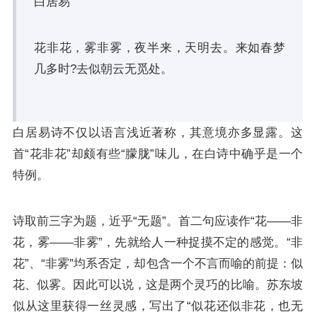
白居易
花非花，雾非雾，夜半来，天明去。来如春梦
几多时?去似朝云无觅处。
白居易诗不仅以语言浅近著称，其意境亦多显露。这
首“花非花”却颇有些“朦胧”味儿，在白诗中确乎是一个
特例。
诗取前三字为题，近乎“无题”。首二句应读作“花——非
花，雾——非雾”，先就给人一种捉摸不定的感觉。“非
花”、“非雾”均系否定，却包含一个不言而喻的前提：似
花、似雾。因此可以说，这是两个灵巧的比喻。苏东坡
似从这里获得一丝灵感，写出了“似花还似非花，也无