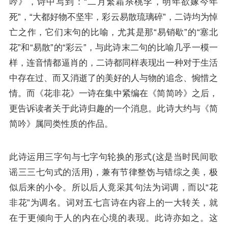
吟》，诗中写到：“二月繁霜杀桃李，明年欲嫁今年
死”，“大都好物不坚牢，彩云易散琉璃碎”，二诗均为悼
亡之作，它们末句的比喻，尤其是那“易销歇”的“塞北
花”和“易散”的“彩云”，与此诗末二句的比喻几乎一模一
样，连音情都逼肖的，二诗都同样表现出一种对于生活
中存在过、而又消逝了的美好的人与物的追念、惋惜之
情。而《花非花》一诗在集中紧编在《简简吟》之后，
更告诉读者关于此诗归趣的一个消息。此诗大约与《简
简吟》属同类性质的作品。
此诗运用三字句与七字句轮换的形式(这是当时民间歌
谣三三七句式的活用)，兼有节律整饬与错综之美，极
似后来的小令。所以后人竟采其句法为词调，而以“花
非花”为调名。词对五七言诗在内容上的一大转关，就
在于更倾向于人的内在心境的表现。此诗亦如之。这