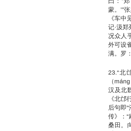
曰：‘
蒙。’
《车中
记·汲
况众人
外可设雀
满。罗
23.
（má
汉及北
《北邙
后句即
传》：
桑田。