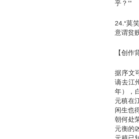
乎？’”
24.“
意谓贫
【创作
据序文
谪去江
年），
元稹在
闲生也
朝何处
元衡的
元稹已