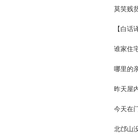
莫笑贱
【白话
谁家住
哪里的
昨天屋
今天在
北邙山