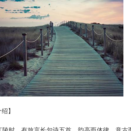
介绍】
江陵时，有放言长句诗五首，韵高而体律，意古