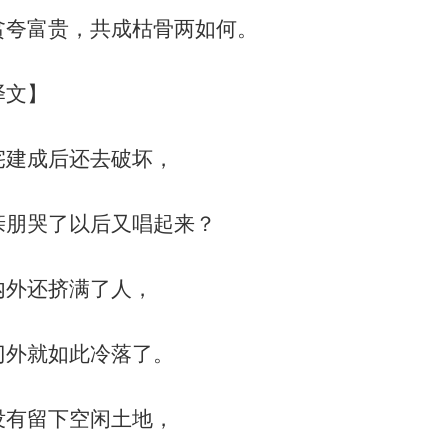
贫夸富贵，共成枯骨两如何。
译文】
宅建成后还去破坏，
亲朋哭了以后又唱起来？
内外还挤满了人，
门外就如此冷落了。
没有留下空闲土地，