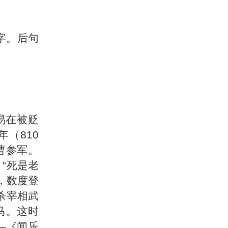
二字。后句
易
在被贬
（810
曹参军。
“死是老
，数度登
杀宰相武
马。这时
—《闻乐