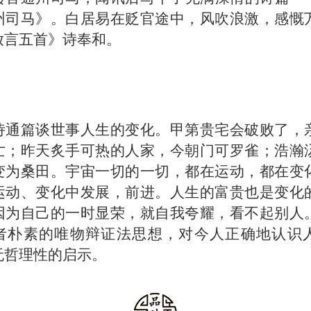
州司马》。白居易在贬官途中，风吹浪激，感慨
放言五首》诗奉和。
】
诗通篇谈世事人生的变化。甲第贵宅会破败了，
亡；昨天炙手可热的人家，今朝门可罗雀；浩瀚
变为桑田。宇宙一切的一切，都在运动，都在变
运动、变化中发展，前进。人生的富贵也是变化
因为自己的一时显荣，就自我夸耀，看不起别人
者朴素的唯物辩证法思想，对今人正确地认识
无哲理性的启示。