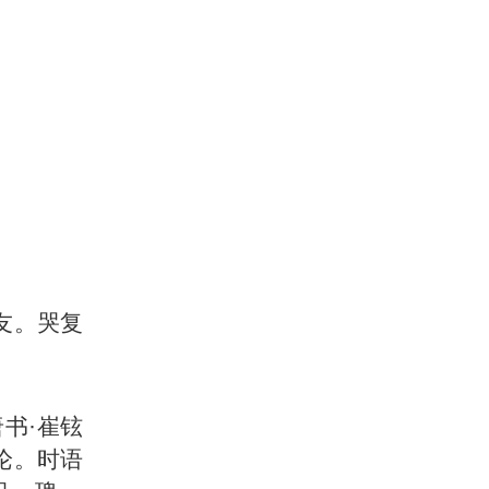
友。哭复
唐书·崔铉
论。时语