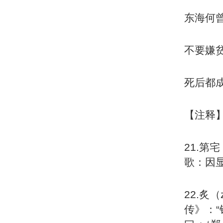
东海何
不要嫌
死后都
【注释
21.
歌：因
22.炙
传》：