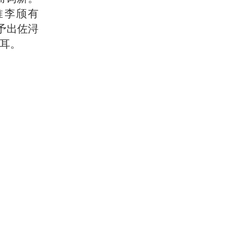
唯李颀有
予出佐浔
耳。