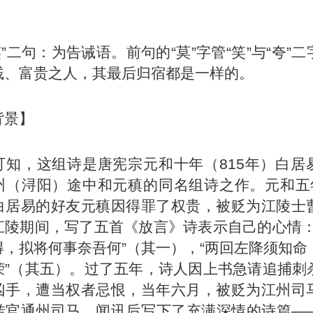
莫笑”二句：为告诫语。前句的“莫”字管“笑”与“夸”
贱、富贵之人，其最后归宿都是一样的。
背景】
可知，这组诗是唐宪宗元和十年（815年）
白居
州（浔阳）途中和
元稹
的同名组诗之作。元和五年
白居易的好友元稹因得罪了权贵，被贬为江陵士
江陵期间，写了五首《放言》诗表示自己的心情：
得，拟将何事奈吾何”（其一），“两回左降须知命
荣”（其五）。过了五年，诗人因上书急请追捕刺
凶手，遭当权者忌恨，当年六月，被贬为江州司
转官通州司马，闻讯后写下了充满深情的诗篇—