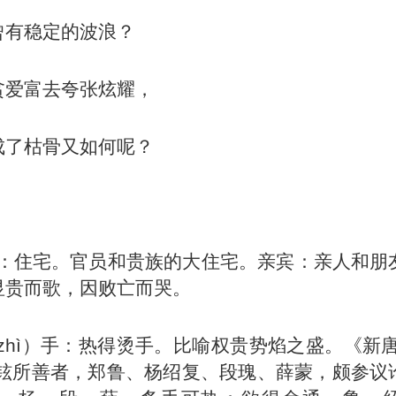
曾有稳定的波浪？
贫爱富去夸张炫耀，
成了枯骨又如何呢？
】
第宅：住宅。官员和贵族的大住宅。亲宾：亲人和朋
显贵而歌，因败亡而哭。
（zhì）手：热得烫手。比喻权贵势焰之盛。《新
“铉所善者，郑鲁、杨绍复、段瑰、薛蒙，颇参议