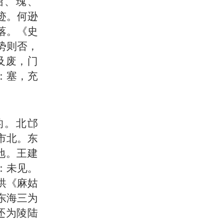
绍、瑰、
迹。何逊
落。《史
势则否，
及废，门
）：塞，充
的。北邙
市北。东
地。王建
：未见。
洪《麻姑
东海三为
还为陵陆