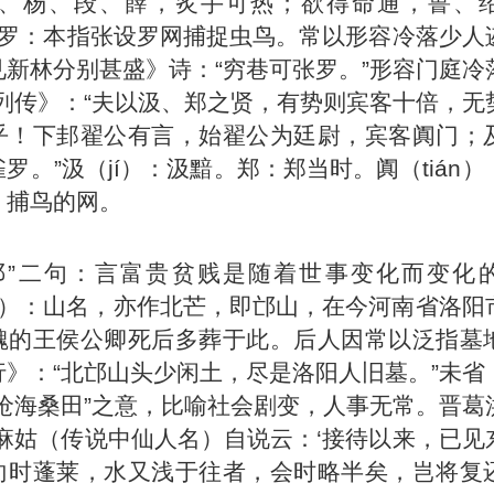
郑、杨、段、薛，炙手可热；欲得命通，鲁、
”张罗：本指张设罗网捕捉虫鸟。常以形容冷落少人
见新林分别甚盛》诗：“穷巷可张罗。”形容门庭冷
郑列传》：“夫以汲、郑之贤，有势则宾客十倍，无
乎！下邽翟公有言，始翟公为廷尉，宾客阗门；
罗。”汲（jí）：汲黯。郑：郑当时。阗（tián
：捕鸟的网。
“北邙”二句：言富贵贫贱是随着世事变化而变化
ng）：山名，亦作北芒，即邙山，在今河南省洛阳
魏的王侯公卿死后多葬于此。后人因常以泛指墓
行》：“北邙山头少闲土，尽是洛阳人旧墓。”未省
“沧海桑田”之意，比喻社会剧变，人事无常。晋葛
“麻姑（传说中仙人名）自说云：‘接待以来，已见
向时蓬莱，水又浅于往者，会时略半矣，岂将复