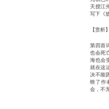
天授江
写下《
【赏析
第四首
也会死
海也会
就在这
决不能
映了作
会，不