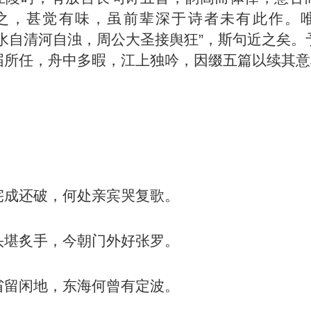
之，甚觉有味，虽前辈深于诗者未有此作。
济水自清河自浊，周公大圣接舆狂”，斯句近之矣。
届所任，舟中多暇，江上独吟，因缀五篇以续其意
】
宅成还破，何处亲宾哭复歌。
头堪炙手，今朝门外好张罗。
省留闲地，东海何曾有定波。