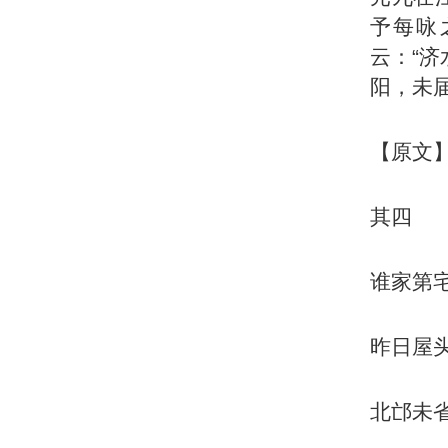
予每咏
云：“
阳，未
【原文
其四
谁家第
昨日屋
北邙未