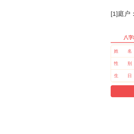
[1]庭
八字
姓 名
性 别
生 日