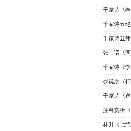
千家诗《春
千家诗五绝
千家诗五律
张 谓《同
千家诗《李
晁说之《打
千家诗《送
注释赏析《
林升《七绝