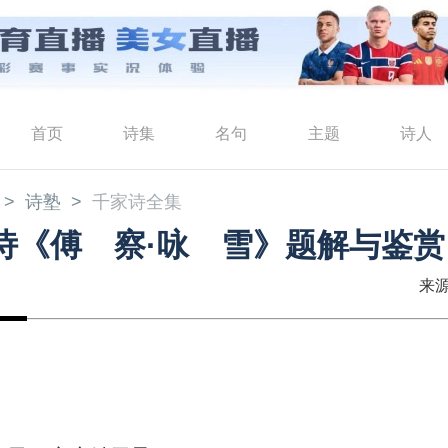
首页
诗集
名句
主题
诗人
诗塾
千家诗全集
诗《傅 察·咏 雪》题解与鉴赏
来源