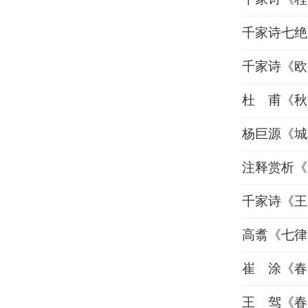
千家诗七绝
千家诗《欧
杜 甫《秋
杨巨源《城
注释赏析《
千家诗《王
高翥《七律
崔 涂《春
王 驾《春