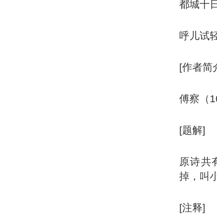
都城十日
呼儿试
[作者简
傅察（1
[题解]
原诗共
掉，叫
[注释]