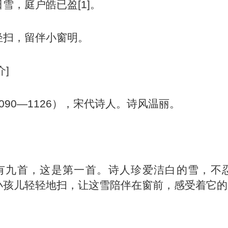
雪，庭户皓已盈[1]。
轻扫，留伴小窗明。
介]
090—1126），宋代诗人。诗风温丽。
有九首，这是第一首。诗人珍爱洁白的雪，不
小孩儿轻轻地扫，让这雪陪伴在窗前，感受着它的