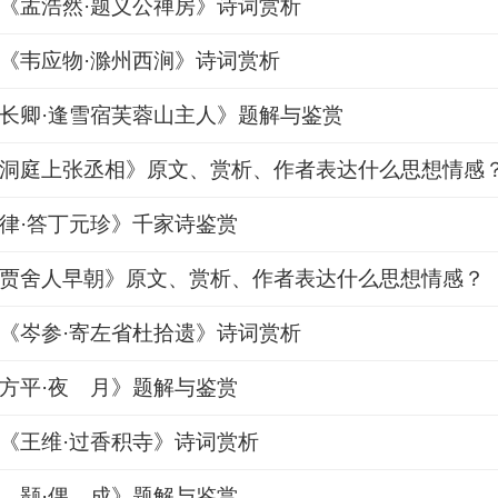
《孟浩然·题义公禅房》诗词赏析
《韦应物·滁州西涧》诗词赏析
长卿·逢雪宿芙蓉山主人》题解与鉴赏
洞庭上张丞相》原文、赏析、作者表达什么思想情感
律·答丁元珍》千家诗鉴赏
贾舍人早朝》原文、赏析、作者表达什么思想情感？
《岑参·寄左省杜拾遗》诗词赏析
方平·夜 月》题解与鉴赏
《王维·过香积寺》诗词赏析
 颢·偶 成》题解与鉴赏