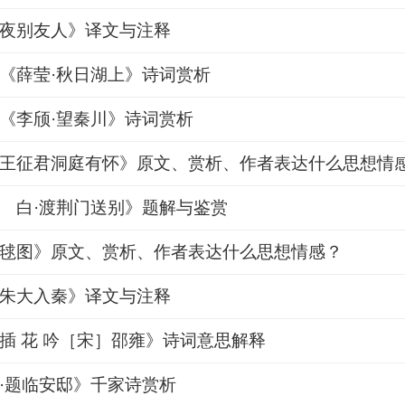
夜别友人》译文与注释
《薛莹·秋日湖上》诗词赏析
《李颀·望秦川》诗词赏析
王征君洞庭有怀》原文、赏析、作者表达什么思想情
 白·渡荆门送别》题解与鉴赏
毬图》原文、赏析、作者表达什么思想情感？
朱大入秦》译文与注释
插 花 吟［宋］邵雍》诗词意思解释
·题临安邸》千家诗赏析