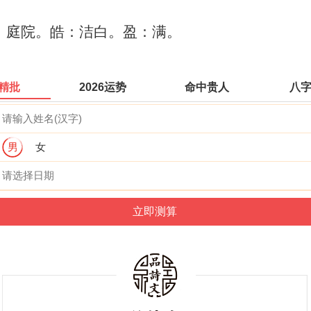
户：庭院。皓：洁白。盈：满。
精批
2026运势
命中贵人
八
男
女