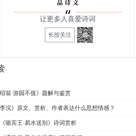
让更多人喜爱诗词
长按关注
读
绍翁·游园不值》题解与鉴赏
李浣》原文、赏析、作者表达什么思想情感？
《骆宾王·易水送别》诗词赏析