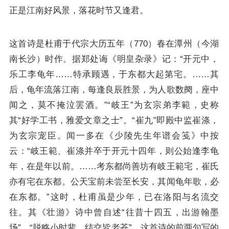
正是江南好风景，落花时节又逢君。
这首诗是杜甫于代宗大历五年（770）春在潭州（今湖
南长沙）时作。据郑处诲《明皇杂录》记：“开元中，
乐工李龟年……特承顾遇，于东都大起第宅。……其
后，龟年流落江南，每逢良辰胜景，为人歌数阕，座中
闻之，莫不掩泣罢酒。”“岐王”为玄宗弟李範，史称
其“好学工书，雅爱文章之士”。“崔九”即殿中监崔涤，
为玄宗宠臣。闻一多在《少陵先生年谱会笺》中按
云：“岐王範、崔涤并卒于开元十四年，则公始逢李龟
年，在是年以前。……考东都尚善坊有岐王範宅，崔氏
亦有宅在东都。公天宝前未尝至长安，其闻龟年歌，必
在东都。”这时，杜甫虽是少年，已在洛阳与名流交
往。其《壮游》诗中曾自述“往昔十四五，出游翰墨
场”，“脱略小时辈，结交皆老苍”。这首诗的前两句写的