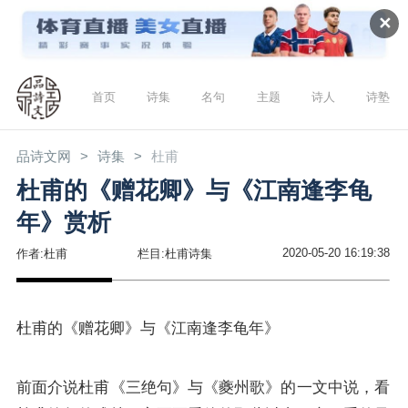
✕
首页
诗集
名句
主题
诗人
诗塾
品诗文网
诗集
杜甫
杜甫的《赠花卿》与《江南逢李龟
年》赏析
2020-05-20 16:19:38
作者:杜甫
栏目:杜甫诗集
杜甫的《赠花卿》与《江南逢李龟年》
前面介说杜甫《三绝句》与《夔州歌》的一文中说，看