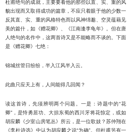
杜甫绝句的成就，主要要看他的那些以直、实、重的风
貌出现而又取得成功的篇章，不应只着眼于他的少数一
反其直、实、重的风格特色而以风神绵邈、空灵蕴藉见
美的篇什，如《赠花卿》、《江南逢李龟年》。但在唐
人绝句的名作中，这两首诗又是不能略而不谈的。下面
是《赠花卿》七绝：
锦城丝管日纷纷，半入江风半入云。
此曲只应天上有，人间能得几回闻？
读这首诗，先须辨明两个问题。一是：诗题中的“花
卿”，是恃勇居功、大掠东蜀的西川牙将花惊定，或如
胡应麟《少室山房笔丛》所云，是一位歌妓？苏仲翔在
《李杜诗选》中认为胡应麟之说“为确”。但杜甫另有一