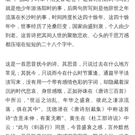
就是他少年游洛阳时的事，后两句所写则是他辞世之年
流落在长沙时的事，时间跨度长达四十馀年。这四十馀
年中，世事经历了沧桑巨变，国家由盛到衰，个人由少
到老。这首诗把其间人世的聚散悲欢、心头的千思万感
都压缩在短短的二十八个字中。
这是一首思昔抚今的诗。其思昔，只说过去在什么地方
常见；其抚今，只说而今在什么时节重逢。通篇平平淡
淡写来，没有用一个带有感情色彩的字词，却隐藏着深
沉的时代悲哀、身世感慨，正如孙诛在《唐诗三百首》
中所云，“世运之治乱、年华之盛衰、彼此之凄凉流
落，俱在其中”。沈德潜在《唐诗别裁集》中称这首
诗“含意未伸，有案无断”。黄生在《杜工部诗说》中
云：“此与《剑器行》同意，今昔盛衰之感，言外黯然