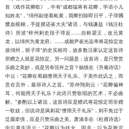
首《戏作花卿歌》，中有“成都猛将有花卿，学语小儿
知姓名”，“绵州副使着柘黄，我卿扫除即日平，子璋髑
髅血模糊，手提掷还崔大夫”诸语，与钱谦益《钱注杜
诗》所述“梓州剌史段子璋反……自称梁王，改元黄
龙，以绵州为黄龙府。……成都尹崔光远率将花惊定攻
拔绵州，斩子璋”的史实相符，故多数注家认定这首诗
所赠之人就是花惊定。另一问题是：这首诗，是只赞赏
乐曲之美妙，或是另有弦外之音？杨慎在《升庵诗话》
中云：“花卿在蜀颇僭用天子礼乐。子美作此讥之，而
意在言外，最得诗人之旨。”苏仲翔则云：“花卿偏裨
耳，何能用天子礼乐？此诗只赞歌唱的艺术，不必曲
解。”参酌以上诸说，这首诗应是赠武将花惊定而非赠
一歌妓，但说诗是讽刺花“僭用天子礼乐”，则不免过于
迂腐牵强，应是只赞乐曲之美。萧涤非在《杜甫诗选》
中引黄生语云：“花卿以为妓女，固非；以为花敬定