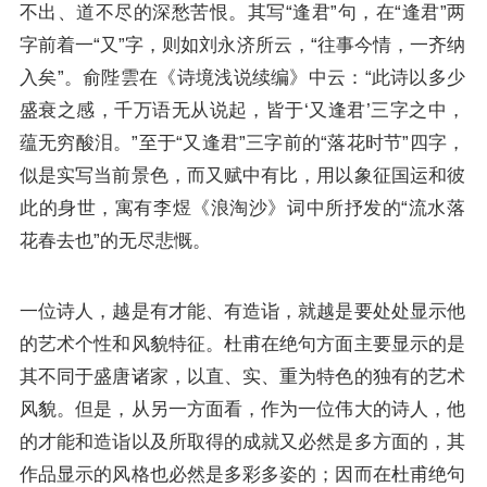
不出、道不尽的深愁苦恨。其写“逢君”句，在“逢君”两
字前着一“又”字，则如刘永济所云，“往事今情，一齐纳
入矣”。俞陛雲在《诗境浅说续编》中云：“此诗以多少
盛衰之感，千万语无从说起，皆于‘又逢君’三字之中，
蕴无穷酸泪。”至于“又逢君”三字前的“落花时节”四字，
似是实写当前景色，而又赋中有比，用以象征国运和彼
此的身世，寓有
李煜
《浪淘沙》词中所抒发的“流水落
花春去也”的无尽悲慨。
一位诗人，越是有才能、有造诣，就越是要处处显示他
的艺术个性和风貌特征。杜甫在绝句方面主要显示的是
其不同于盛唐诸家，以直、实、重为特色的独有的艺术
风貌。但是，从另一方面看，作为一位伟大的诗人，他
的才能和造诣以及所取得的成就又必然是多方面的，其
作品显示的风格也必然是多彩多姿的；因而在杜甫绝句