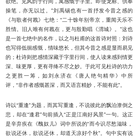
欲绝。见风韵于行间，寓感慨于字里。即使龙标、供奉
操笔，亦无以过。”刘禹锡也有一首抒发今昔之感的
《与歌者何戡》七绝：“二十馀年别帝京，重闻天乐不
胜情。旧人唯有何戡在，更与殷勤唱《渭城》。”这也
是一首七绝中的名作，以之与杜甫的这首诗对照：刘诗
也写得低徊感慨，情味悠长，但其今昔之感是显而易见
的；杜诗则把感情深藏于字里行间，使人读来感到情更
深、味更厚，更有寻绛不尽之妙。于此可见杜诗的功力
之更胜一筹，如刘永济在《唐人绝句精华》中所
评，“非作者感慨甚深，而又语言精妙，不能有此”。
诗以“重逢”为题，而其写重逢，不说彼此的飘泊潦倒之
悲，却在“逢君”句前插入“正是江南好风景”一句。这正
是
辛弃疾
在《醜奴儿》词中所说的“而今识尽愁滋味，
欲说还休，欲说还休，却道天凉好个秋”。句中实有说