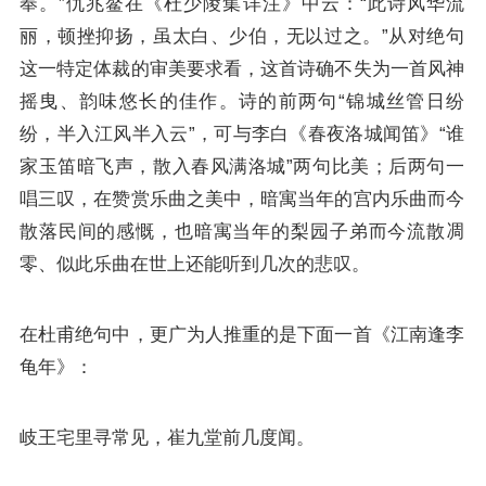
奉。”仇兆鳌在《杜少陵集详注》中云：“此诗风华流
丽，顿挫抑扬，虽太白、少伯，无以过之。”从对绝句
这一特定体裁的审美要求看，这首诗确不失为一首风神
摇曳、韵味悠长的佳作。诗的前两句“锦城丝管日纷
纷，半入江风半入云”，可与
李白
《春夜洛城闻笛》“谁
家玉笛暗飞声，散入春风满洛城”两句比美；后两句一
唱三叹，在赞赏乐曲之美中，暗寓当年的宫内乐曲而今
散落民间的感慨，也暗寓当年的梨园子弟而今流散凋
零、似此乐曲在世上还能听到几次的悲叹。
在
杜甫
绝句中，更广为人推重的是下面一首《江南逢李
龟年》：
岐王宅里寻常见，崔九堂前几度闻。