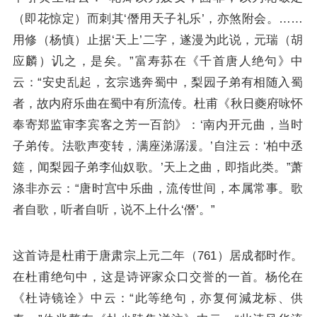
（即花惊定）而刺其‘僭用天子礼乐’，亦煞附会。……
用修（杨慎）止据‘天上’二字，遂漫为此说，元瑞（胡
应麟）讥之，是矣。”富寿荪在《千首唐人绝句》中
云：“安史乱起，玄宗逃奔蜀中，梨园子弟有相随入蜀
者，故内府乐曲在蜀中有所流传。杜甫《秋日夔府咏怀
奉寄郑监审李宾客之芳一百韵》：‘南内开元曲，当时
子弟传。法歌声变转，满座涕潺湲。’自注云：‘柏中丞
筵，闻梨园子弟李仙奴歌。’天上之曲，即指此类。”萧
涤非亦云：“唐时宫中乐曲，流传世间，本属常事。歌
者自歌，听者自听，说不上什么‘僭’。”
这首诗是杜甫于唐肃宗上元二年（761）居成都时作。
在杜甫绝句中，这是诗评家众口交誉的一首。杨伦在
《杜诗镜诠》中云：“此等绝句，亦复何減龙标、供