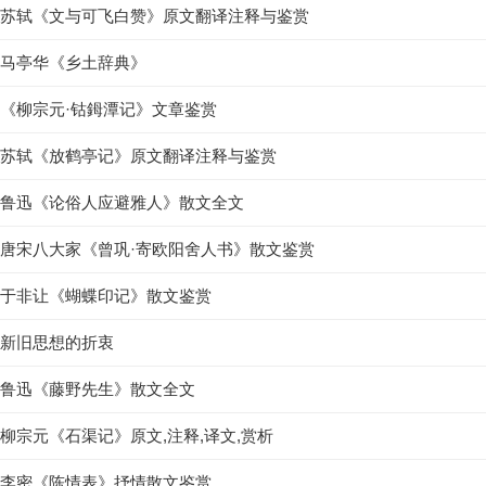
苏轼《文与可飞白赞》原文翻译注释与鉴赏
马亭华《乡土辞典》
《柳宗元·钴鉧潭记》文章鉴赏
苏轼《放鹤亭记》原文翻译注释与鉴赏
鲁迅《论俗人应避雅人》散文全文
唐宋八大家《曾巩·寄欧阳舍人书》散文鉴赏
于非让《蝴蝶印记》散文鉴赏
新旧思想的折衷
鲁迅《藤野先生》散文全文
柳宗元《石渠记》原文,注释,译文,赏析
李密《陈情表》抒情散文鉴赏