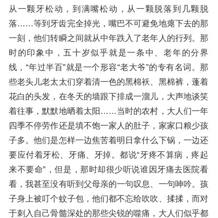
从一颗牙松动，到满嘴松动，从一颗脱落到几颗脱
落……等到牙齿完全掉光，嘴巴不可避免地瘪下去的那
一刻，他们转瞬之间就从中年跌入了老年人的行列。那
时的印象中，五十岁似乎就是一条中、老年的分界
线，“年过半百”就是一个形容“老大爷”的专有名词。那
些老头儿老太太们穿着清一色的黑棉袄、黑棉裤，蓬着
花白的头发，在冬天的墙跟下排成一溜儿，大声地谈笑
着往事，默默地晒着太阳……当时的农村，大人们一年
四季不停劳作还是填不饱一家人的肚子，家家口粮少孩
子多。他们是怎样一边焦苦着明日拿什么下锅，一边还
要应付着牙松、牙痛、牙掉。都说“牙疼不算病，疼起
来不要命”，但是，那时却很少听说谁因牙痛去医院看
看，我甚至没有听到父母亲的一句叹息、一句呻吟。孩
子身上被叮个蚊子包，他们都不忘给吹吹、揉揉，而对
于刺入自己骨髓深处的那些尖锐的噬痛，大人们似乎都