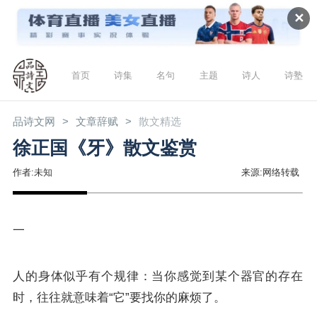
✕
首页
诗集
名句
主题
诗人
诗塾
品诗文网
文章辞赋
散文精选
徐正国《牙》散文鉴赏
作者:未知
来源:网络转载
一
人的身体似乎有个规律：当你感觉到某个器官的存在
时，往往就意味着“它”要找你的麻烦了。