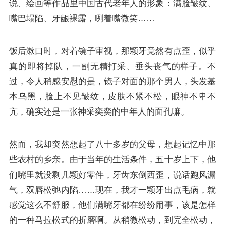
说、绘画等作品里中国古代老年人的形象：满脸皱纹、
嘴巴塌陷、牙龈裸露，咧着嘴微笑……
饭后漱口时，对着镜子审视，那颗牙竟然有点歪，似乎
真的即将掉队，一副无精打采、垂头丧气的样子。不
过，令人稍感安慰的是，镜子对面的那个男人，头发基
本乌黑，脸上不见皱纹，皮肤不紧不松，眼神不卑不
亢，确实还是一张神采奕奕的中年人的面孔嘛。
然而，我却突然想起了八十多岁的父母，想起记忆中那
些农村的乡亲。由于当年的生活条件，五十岁上下，他
们嘴里就没剩几颗好零件，牙齿东倒西歪，说话跑风漏
气，双唇松弛内陷……现在，我才一颗牙出点毛病，就
感觉这么不舒服，他们满嘴牙都在纷纷闹事，该是怎样
的一种马拉松式的折磨啊。从稍微松动，到完全松动，