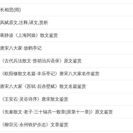
长相思(雨)
风赋原文,注释,译文,赏析
蒋静波《上海阿娘》散文鉴赏
唐宋八大家·放鹤亭记
《古代兵法散文·曾胡治兵语录》原文鉴赏
《欧阳修散文名篇·丰乐亭记》唐宋八大家名作鉴赏
唐宋八大家《苏轼·后赤壁赋》散文名篇鉴赏
《王安石·灵谷诗序》唐宋散文鉴赏
《先秦散文·老子·三十辐共一毂章(原第十一章)》原文鉴赏
《柳宗元·永州铁炉步志》文章鉴赏