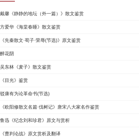
戴馨《静静的地坛（外一篇）》散文鉴赏
方爱华《海棠春睡》散文鉴赏
《先秦散文·荀子·荣辱(节选)》原文鉴赏
醉花阴
吴东林《麦子》散文鉴赏
《目光》鉴赏
驳康有为论革命书(节选)
《欧阳修散文名篇·伐树记》唐宋八大家名作鉴赏
鲁迅《纪念刘和珍君》原文与赏析
《曹刿论战》原文赏析及翻译