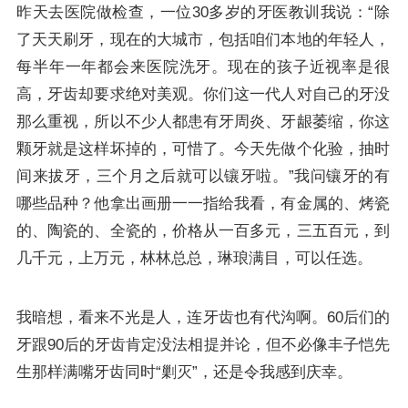
昨天去医院做检查，一位30多岁的牙医教训我说：“除
了天天刷牙，现在的大城市，包括咱们本地的年轻人，
每半年一年都会来医院洗牙。现在的孩子近视率是很
高，牙齿却要求绝对美观。你们这一代人对自己的牙没
那么重视，所以不少人都患有牙周炎、牙龈萎缩，你这
颗牙就是这样坏掉的，可惜了。今天先做个化验，抽时
间来拔牙，三个月之后就可以镶牙啦。”我问镶牙的有
哪些品种？他拿出画册一一指给我看，有金属的、烤瓷
的、陶瓷的、全瓷的，价格从一百多元，三五百元，到
几千元，上万元，林林总总，琳琅满目，可以任选。
我暗想，看来不光是人，连牙齿也有代沟啊。60后们的
牙跟90后的牙齿肯定没法相提并论，但不必像丰子恺先
生那样满嘴牙齿同时“剿灭”，还是令我感到庆幸。