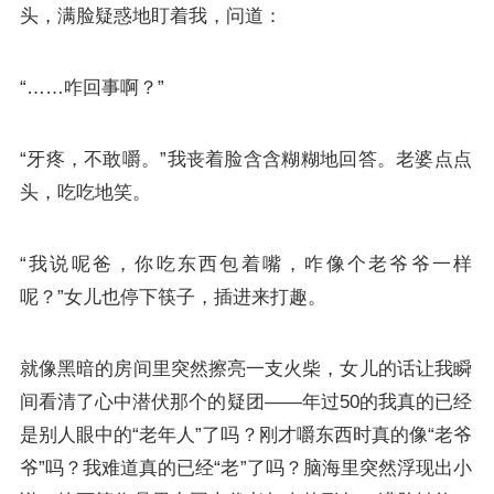
头，满脸疑惑地盯着我，问道：
“……咋回事啊？”
“牙疼，不敢嚼。”我丧着脸含含糊糊地回答。老婆点点
头，吃吃地笑。
“我说呢爸，你吃东西包着嘴，咋像个老爷爷一样
呢？”女儿也停下筷子，插进来打趣。
就像黑暗的房间里突然擦亮一支火柴，女儿的话让我瞬
间看清了心中潜伏那个的疑团——年过50的我真的已经
是别人眼中的“老年人”了吗？刚才嚼东西时真的像“老爷
爷”吗？我难道真的已经“老”了吗？脑海里突然浮现出小