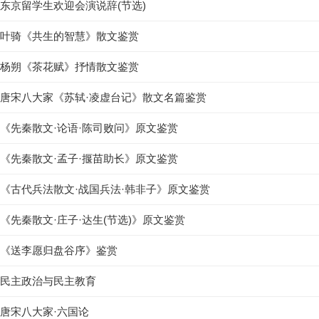
东京留学生欢迎会演说辞(节选)
叶骑《共生的智慧》散文鉴赏
杨朔《茶花赋》抒情散文鉴赏
唐宋八大家《苏轼·凌虚台记》散文名篇鉴赏
《先秦散文·论语·陈司败问》原文鉴赏
《先秦散文·孟子·揠苗助长》原文鉴赏
《古代兵法散文·战国兵法·韩非子》原文鉴赏
《先秦散文·庄子·达生(节选)》原文鉴赏
《送李愿归盘谷序》鉴赏
民主政治与民主教育
唐宋八大家·六国论