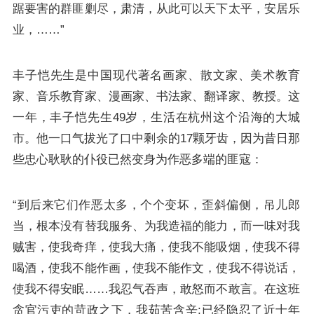
踞要害的群匪剿尽，肃清，从此可以天下太平，安居乐
业，……”
丰子恺先生是中国现代著名画家、散文家、美术教育
家、音乐教育家、漫画家、书法家、翻译家、教授。这
一年，丰子恺先生49岁，生活在杭州这个沿海的大城
市。他一口气拔光了口中剩余的17颗牙齿，因为昔日那
些忠心耿耿的仆役已然变身为作恶多端的匪寇：
“到后来它们作恶太多，个个变坏，歪斜偏侧，吊儿郎
当，根本没有替我服务、为我造福的能力，而一味对我
贼害，使我奇痒，使我大痛，使我不能吸烟，使我不得
喝酒，使我不能作画，使我不能作文，使我不得说话，
使我不得安眠……我忍气吞声，敢怒而不敢言。在这班
贪官污吏的苛政之下，我茹苦含辛;已经隐忍了近十年