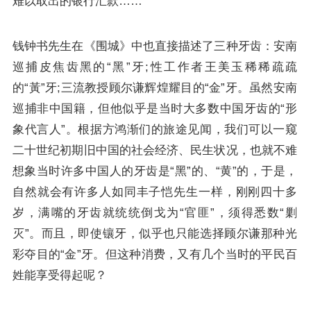
难以取出的银行汇款……
钱钟书先生在《围城》中也直接描述了三种牙齿：安南
巡捕皮焦齿黑的“黑”牙;性工作者王美玉稀稀疏疏
的“黃”牙;三流教授顾尔谦辉煌耀目的“金”牙。虽然安南
巡捕非中国籍，但他似乎是当时大多数中国牙齿的“形
象代言人”。根据方鸿渐们的旅途见闻，我们可以一窥
二十世纪初期旧中国的社会经济、民生状况，也就不难
想象当时许多中国人的牙齿是“黑”的、“黄”的，于是，
自然就会有许多人如同丰子恺先生一样，刚刚四十多
岁，满嘴的牙齿就统统倒戈为“官匪”，须得悉数“剿
灭”。而且，即使镶牙，似乎也只能选择顾尔谦那种光
彩夺目的“金”牙。但这种消费，又有几个当时的平民百
姓能享受得起呢？