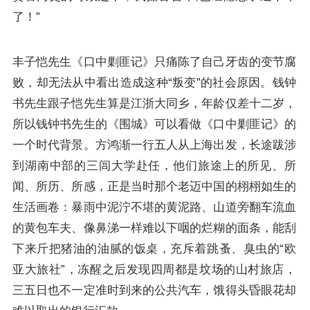
了！”
丰子恺先生《口中剿匪记》只痛陈了自己牙齿的变节腐
败，却无法从中看出造成这种“叛变”的社会原因。钱钟
书先生跟子恺先生算是江浙大同乡，年龄仅差十二岁，
所以钱钟书先生的《围城》可以看做《口中剿匪记》的
一个时代背景。方鸿渐一行五人从上海出发，长途跋涉
到湖南中部的三闾大学赴任，他们旅途上的所见、所
闻、所历、所感，正是当时那个老迈中国的栩栩如生的
生活画卷：暴雨中泥泞不堪的黄泥路、山道旁翻车流血
的黄包车夫、像鼻涕一样难以下咽的烂糊的面条，能刮
下来斤把猪油的油腻的饭桌，充斥着跳蚤、臭虫的“欧
亚大旅社”，冻醒之后发现四周都是坟场的山村旅店，
三五日也不一定准时到来的公共汽车，饿得头昏眼花却