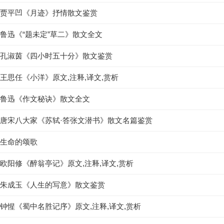
贾平凹《月迹》抒情散文鉴赏
鲁迅《“题未定”草二》散文全文
孔淑茵《四小时五十分》散文鉴赏
王思任《小洋》原文,注释,译文,赏析
鲁迅《作文秘诀》散文全文
唐宋八大家《苏轼·答张文潜书》散文名篇鉴赏
生命的颂歌
欧阳修《醉翁亭记》原文,注释,译文,赏析
朱成玉《人生的写意》散文鉴赏
钟惺《蜀中名胜记序》原文,注释,译文,赏析