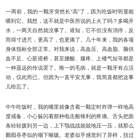
一周前，我的一颗牙突然长“高”了，因为吃饭时明显能
嚼到它。我想，这不就是中医所说的上火了吗？多喝开
水，一两天自然就没事了。谁知，它不但没有消停，反
而得寸进尺，更高了，也更痛了。几十年来，我的各项
身体指标全部正常。对我来说，高血压、高血脂、脑供
血不足、心脏搭桥，甚至腰酸、腿疼、上楼气短等都是
一种遥远的传说罢了。唯一的毛病，就是一颗牙有点活
动，仅此而已。但因为一直平安无事，我简直都把这事
儿给忘了。
中午吃饭时，我的嘴里就像含着一颗定时炸弹一样地高
度戒备，小心躲闪着那种电击般锋利的疼痛。舌头把面
条轻轻拨到另一边，上下颚战战兢兢地压一压，就那么
囫囵吞枣似的咽下喉咙。老婆似乎感觉到了异样，扭过