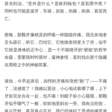
首先到达。”意外是什么？是捡到钱包？是彩票中奖？
同时也可能是拔牙，车祸，担架，伤痛，疾病，甚至死
亡。
夜晚，那颗牙像精灵的呼吸一样隐隐作痛。我无奈地拿
舌头舔它，哄它，巴结它。它恍惚变得更大了些，似乎
它就是身体的正中心，是一个不能绕开的“硬核”的哲学
命题，需要我时时面对，凝神参悟，直到找出那个隐藏
在黑暗之中的神秘答案。
谁知，今早起床后，凶悍的牙痛却突然“跑”了——不痛
了，没感觉了！我难以置信，小心地试着嚼了嚼，上下
牙齿完全合在一起，也不痛！到鏡子前小心窥视，那颗
牙似乎咽气了一般，软软地歪斜在一旁。我有点吃惊，
有点茫然，甚至有点不甘，我已经做好了受虐的痛苦准