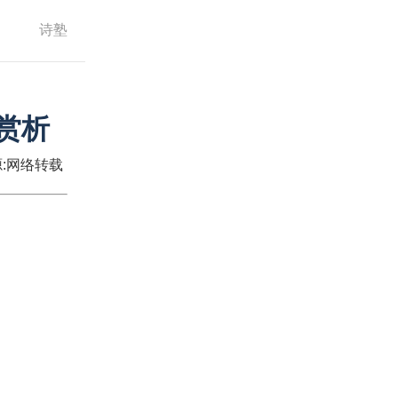
诗塾
|赏析
:网络转载