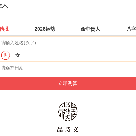
佳人
精批
2026运势
命中贵人
八
男
女