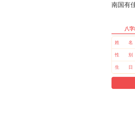
南国有
八字
姓 名
性 别
生 日