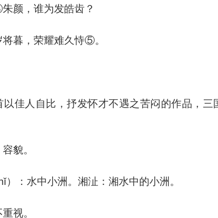
③朱颜，谁为发皓齿？
岁将暮，荣耀难久恃⑤。
】
首以佳人自比，抒发怀才不遇之苦闷的作品，三
：容貌。
hǐ）：水中小洲。湘沚：湘水中的小洲。
不重视。