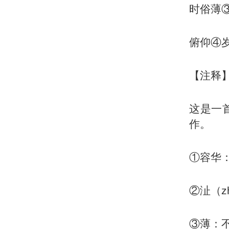
时俗薄
俯仰④
【注释
这是一
作。
①容华
②沚（z
③薄：