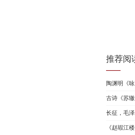
推荐阅
陶渊明《咏
古诗《苏辙
长征，毛泽
《赵嘏江楼