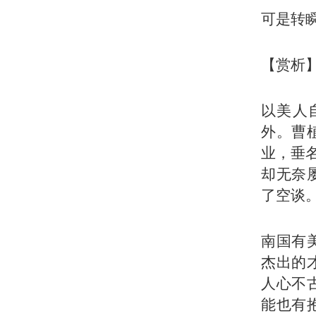
可是转
【赏析
以美人
外。曹
业，垂
却无奈
了空谈
南国有
杰出的
人心不
能也有