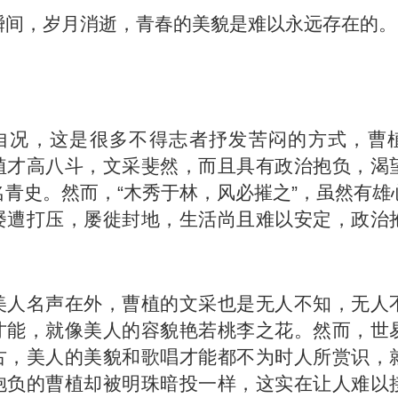
瞬间，岁月消逝，青春的美貌是难以永远存在的。
】
自况，这是很多不得志者抒发苦闷的方式，曹
植才高八斗，文采斐然，而且具有政治抱负，渴
名青史。然而，“木秀于林，风必摧之”，虽然有雄
屡遭打压，屡徙封地，生活尚且难以安定，政治
。
美人名声在外，曹植的文采也是无人不知，无人
才能，就像美人的容貌艳若桃李之花。然而，世
古，美人的美貌和歌唱才能都不为时人所赏识，
抱负的曹植却被明珠暗投一样，这实在让人难以