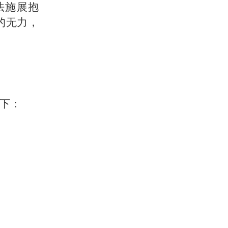
法施展抱
的无力，
下：