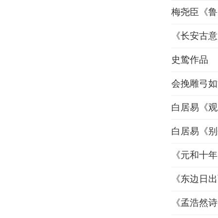
梅尧臣《鲁
《长安古意
史鸷作品
会挽雕弓如
白居易《观
白居易《别
《元和十年
《东边日出
《孟浩然诗