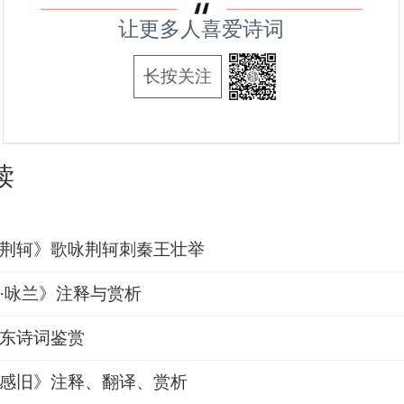
让更多人喜爱诗词
长按关注
读
荆轲》歌咏荆轲刺秦王壮举
·咏兰》注释与赏析
东诗词鉴赏
感旧》注释、翻译、赏析