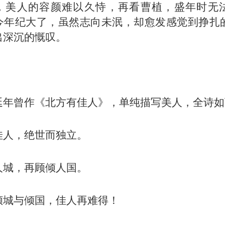
，美人的容颜难以久恃，再看曹植，盛年时无
今年纪大了，虽然志向未泯，却愈发感觉到挣扎
出深沉的慨叹。
】
延年曾作《北方有佳人》，单纯描写美人，全诗如
佳人，绝世而独立。
人城，再顾倾人国。
倾城与倾国，佳人再难得！