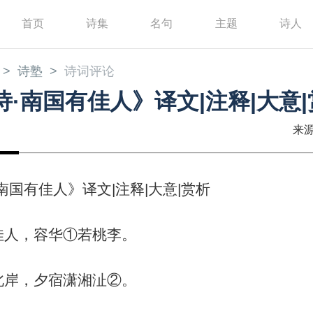
首页
诗集
名句
主题
诗人
诗塾
诗词评论
诗·南国有佳人》译文|注释|大意
来源
南国有佳人》译文|注释|大意|赏析
佳人，容华①若桃李。
北岸，夕宿潇湘沚②。