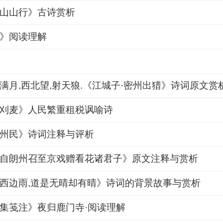
山山行》古诗赏析
》阅读理解
满月,西北望,射天狼.《江城子·密州出猎》诗词原文赏
刈麦》人民繁重租税讽喻诗
州民》诗词注释与评析
自朗州召至京戏赠看花诸君子》原文注释与赏析
西边雨,道是无晴却有晴》诗词的背景故事与赏析
集笺注》夜归鹿门寺·阅读理解