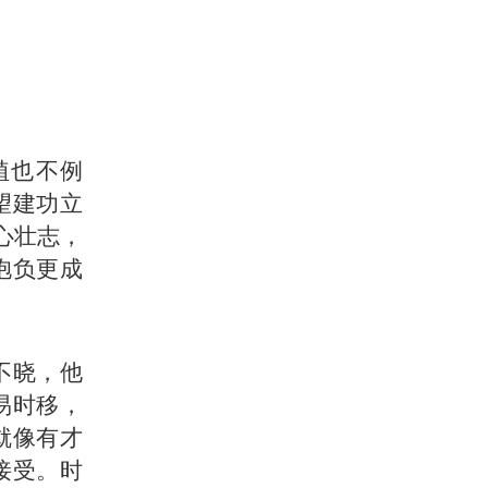
植也不例
望建功立
心壮志，
抱负更成
不晓，他
易时移，
就像有才
接受。时