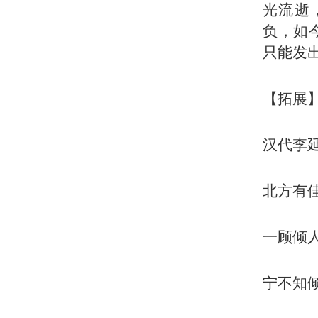
光流逝
负，如
只能发
【拓展
汉代李
北方有
一顾倾
宁不知