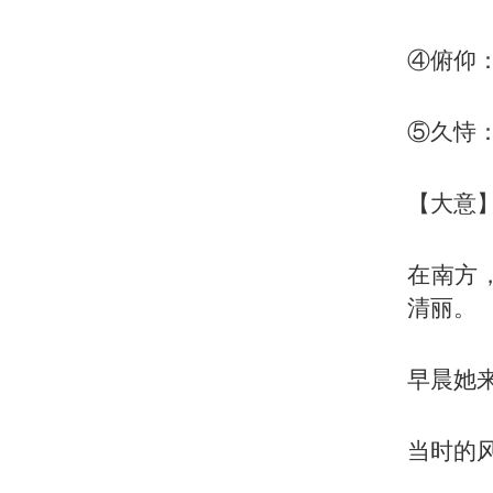
④俯仰
⑤久恃
【大意
在南方
清丽。
早晨她
当时的