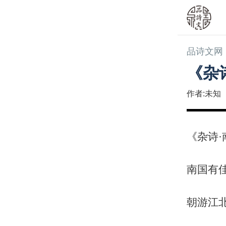
品诗文网
《杂
作者:未知
《杂诗·
南国有
朝游江