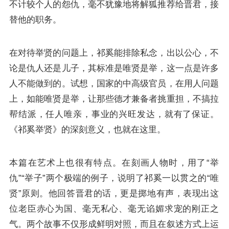
不计较个人的怨仇，毫不犹豫地将解狐推荐给晋君，接
替他的职务。
在对待举贤的问题上，祁奚能排除私念，出以公心，不
论是仇人还是儿子，其标准是唯贤是举，这一点是许多
人不能做到的。试想，国家的中高级官员，在用人问题
上，如能唯贤是举，让那些德才兼备者挑重担，不搞拉
帮结派，任人唯亲，事业的兴旺发达，就有了保证。
《祁奚举贤》的深刻意义，也就在这里。
本篇在艺术上也很有特点。在刻画人物时，用了“举
仇”“举子”两个极端的例子，说明了祁奚一以贯之的“唯
贤”原则。他回答晋君的话，更是掷地有声，表现出这
位老臣赤心为国、毫无私心、毫无谄媚求宠的刚正之
气。两个故事不仅形成鲜明对照，而且在叙述方式上运