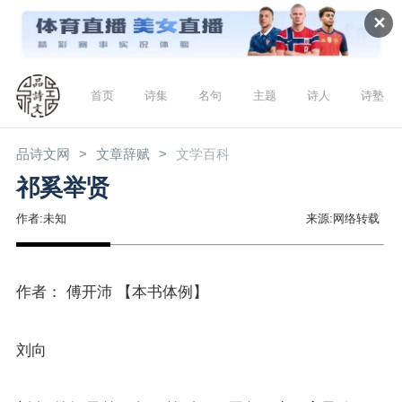
✕
首页
诗集
名句
主题
诗人
诗塾
品诗文网
文章辞赋
文学百科
祁奚举贤
作者:未知
来源:网络转载
作者： 傅开沛 【本书体例】
刘向