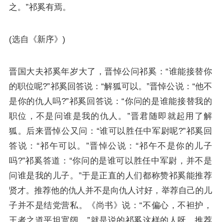
之。”祁奚有焉。
(选自《新序》)
晋国大夫祁奚年岁大了，晋悼公问祁奚：“谁能接替你
的职位呢?”祁奚回答说：“解狐可以。”晋悼公说：“他不
是你的仇人吗?”祁奚回答说：“你问的是谁能接替我的
职位，不是问谁是我的仇人。”晋君随即就起用了解
狐。后来晋悼公又问：“谁可以胜任中军尉呢?”祁奚回
答说：“祁午可以。”晋悼公说：“祁午不是你的儿子
吗?”祁奚答道：“你问的是谁可以胜任中军尉，并不是
问谁是我的儿子。”于是正直的人们都称赞祁奚能推荐
贤才。推荐他的仇人并不是向仇人讨好，举荐自己的儿
子并不是结党营私。《尚书》说：“不偏心，不袒护，
王者之道平坦宽阔。”就是说的祁奚这样的人呀。推荐