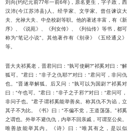
刘向(约纪元前77年一前6年)，原名更生，字子政，西
汉沛(今江苏沛县)人。经学家、文学家。曾任谏议大
夫、光禄大夫、中垒校尉等职。他的著述丰富，有《新
序》、《说苑》、《列女传》、《列仙传》等书，都可
称为“笔记小说”。其他著作有《别录》《五经通义》
等。
晋大夫祁奚老，晋君问曰：“孰可使嗣?”祁奚对曰：“解
狐可。”君曰：“非子之仇耶?”对曰：“君问可，非问仇
也。”晋遂举解狐。后又问：“孰可以为国尉?”祁奚对
曰：“午也可。”君曰：“非子之子邪?”对曰：“君问可，
非问子也。”君子谓祁奚能举善矣。称其仇不为谄，立
其子不为比。《书》曰：“不偏不党，王道荡荡。”祁奚
之谓也。外举不避仇仇，内举不回亲戚，可谓至公矣。
唯善故能举其内。《诗》曰：“唯其有之，是以似