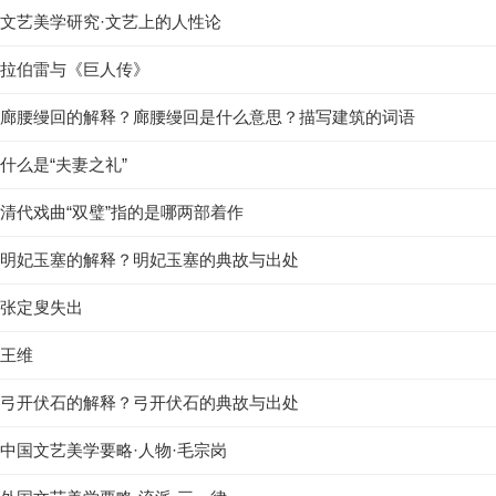
文艺美学研究·文艺上的人性论
拉伯雷与《巨人传》
廊腰缦回的解释？廊腰缦回是什么意思？描写建筑的词语
什么是“夫妻之礼”
清代戏曲“双璧”指的是哪两部着作
明妃玉塞的解释？明妃玉塞的典故与出处
张定叟失出
王维
弓开伏石的解释？弓开伏石的典故与出处
中国文艺美学要略·人物·毛宗岗